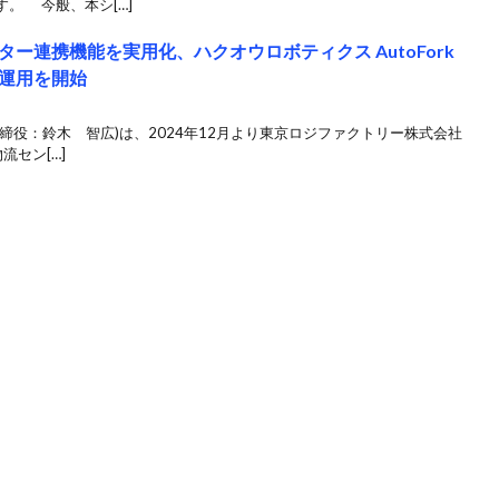
。 今般、本シ[…]
ー連携機能を実用化、ハクオウロボティクス AutoFork
運用を開始
締役：鈴木 智広)は、2024年12月より東京ロジファクトリー株式会社
流セン[…]