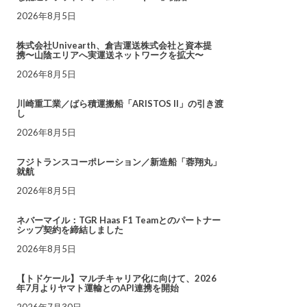
2026年8月5日
株式会社Univearth、倉吉運送株式会社と資本提
携〜山陰エリアへ実運送ネットワークを拡大〜
2026年8月5日
川崎重工業／ばら積運搬船「ARISTOS II」の引き渡
し
2026年8月5日
フジトランスコーポレーション／新造船「蓉翔丸」
就航
2026年8月5日
ネバーマイル：TGR Haas F1 Teamとのパートナー
シップ契約を締結しました
2026年8月5日
【トドケール】マルチキャリア化に向けて、2026
年7月よりヤマト運輸とのAPI連携を開始
2026年7月30日