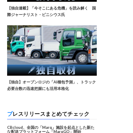
【独自連載】「今そこにある危機」を読み解く 国
際ジャーナリスト・ビニシウス氏
【独自】オープンロジの「AI梱包予測」、トラック
必要台数の迅速把握にも活用本格化
プレスリリースまとめてチェック
CBcloud、全国の「Marq」施設を起点とした新た
な配送プラットフォーム「MarqGO」開始