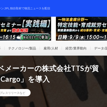
ーン,3PL,独自取材で物流ニュースを配信
事
テクノロジー/製品
雇用/人材
経営/業界動向
データ/
メーカーの株式会社TTSが貿
 Cargo」を導入
プレスリリースなど