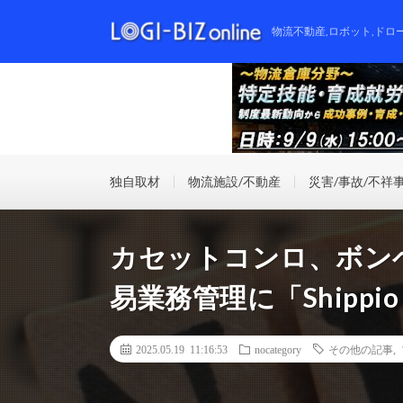
物流不動産,ロボット,ドロ
独自取材
物流施設/不動産
災害/事故/不祥
カセットコンロ、ボンベ
易業務管理に「Shippio
2025.05.19 11:16:53
nocategory
その他の記事
,