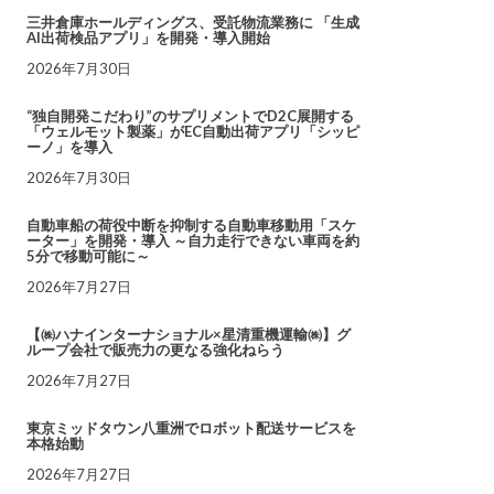
三井倉庫ホールディングス、受託物流業務に 「生成
AI出荷検品アプリ」を開発・導入開始
2026年7月30日
“独自開発こだわり”のサプリメントでD2C展開する
「ウェルモット製薬」がEC自動出荷アプリ「シッピ
ーノ」を導入
2026年7月30日
自動車船の荷役中断を抑制する自動車移動用「スケ
ーター」を開発・導入 ～自力走行できない車両を約
5分で移動可能に～
2026年7月27日
【㈱ハナインターナショナル×星清重機運輸㈱】グ
ループ会社で販売力の更なる強化ねらう
2026年7月27日
東京ミッドタウン八重洲でロボット配送サービスを
本格始動
2026年7月27日