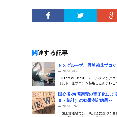
関連する記事
ＮＸグループ、原英莉花プロＣＭ
2025.03.06
NIPPON EXPRESSホールディ
（以下、原プロ）を起用した新テレビコ
国交省-港湾調査の電子化によ
査・統計）の効果測定結果～
2025.01.24
国土交通省では、統計法に基づく基幹