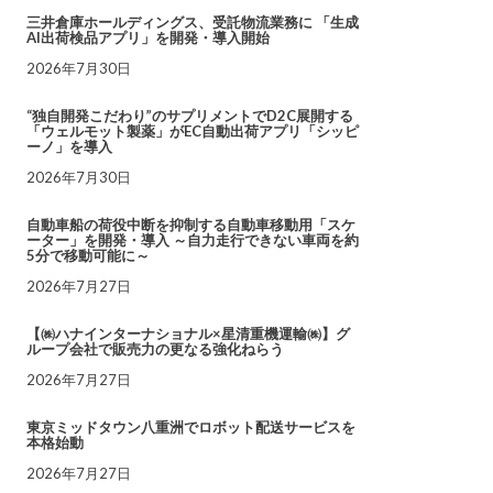
三井倉庫ホールディングス、受託物流業務に 「生成
AI出荷検品アプリ」を開発・導入開始
2026年7月30日
“独自開発こだわり”のサプリメントでD2C展開する
「ウェルモット製薬」がEC自動出荷アプリ「シッピ
ーノ」を導入
2026年7月30日
自動車船の荷役中断を抑制する自動車移動用「スケ
ーター」を開発・導入 ～自力走行できない車両を約
5分で移動可能に～
2026年7月27日
【㈱ハナインターナショナル×星清重機運輸㈱】グ
ループ会社で販売力の更なる強化ねらう
2026年7月27日
東京ミッドタウン八重洲でロボット配送サービスを
本格始動
2026年7月27日