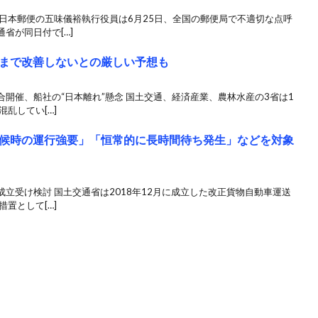
日本郵便の五味儀裕執行役員は6月25日、全国の郵便局で不適切な点呼
省が同日付で[…]
まで改善しないとの厳しい予想も
開催、船社の“日本離れ”懸念 国土交通、経済産業、農林水産の3省は1
乱してい[…]
候時の運行強要」「恒常的に長時間待ち発生」などを対象
立受け検討 国土交通省は2018年12月に成立した改正貨物自動車運送
置として[…]