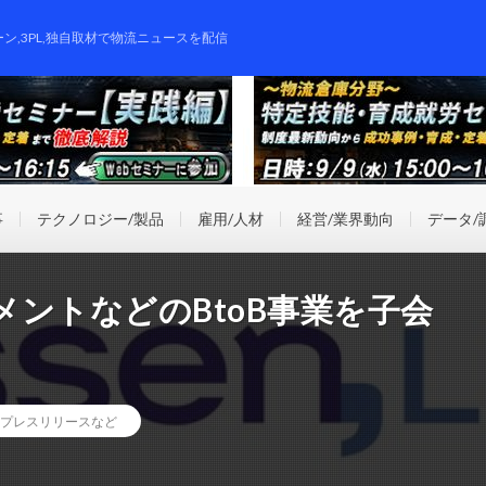
ーン,3PL,独自取材で物流ニュースを配信
事
テクノロジー/製品
雇用/人材
経営/業界動向
データ/
ントなどのBtoB事業を子会
プレスリリースなど