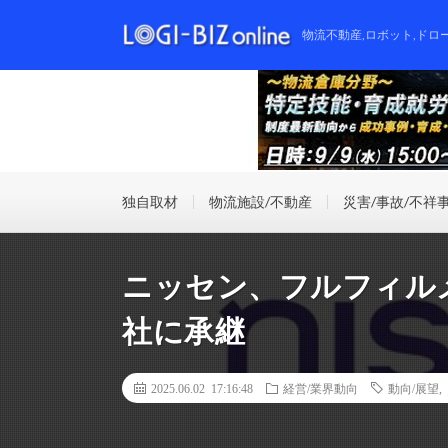
物流不動産,ロボット,ドロ
独自取材
物流施設/不動産
災害/事故/不祥
ニッセン、フルフィルメ
社に承継
2025.06.02 17:16:48
経営/業界動向
動向/展望
,