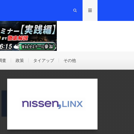
調査
政策
タイアップ
その他