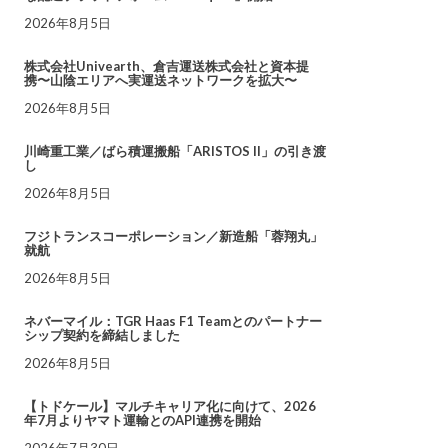
2026年8月5日
株式会社Univearth、倉吉運送株式会社と資本提
携〜山陰エリアへ実運送ネットワークを拡大〜
2026年8月5日
川崎重工業／ばら積運搬船「ARISTOS II」の引き渡
し
2026年8月5日
フジトランスコーポレーション／新造船「蓉翔丸」
就航
2026年8月5日
ネバーマイル：TGR Haas F1 Teamとのパートナー
シップ契約を締結しました
2026年8月5日
【トドケール】マルチキャリア化に向けて、2026
年7月よりヤマト運輸とのAPI連携を開始
2026年7月30日