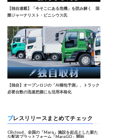
【独自連載】「今そこにある危機」を読み解く 国
際ジャーナリスト・ビニシウス氏
【独自】オープンロジの「AI梱包予測」、トラック
必要台数の迅速把握にも活用本格化
プレスリリースまとめてチェック
CBcloud、全国の「Marq」施設を起点とした新た
な配送プラットフォーム「MarqGO」開始