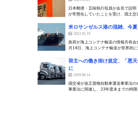
日本郵便・五味執行役員が会見で説明 
が常態化していたことを受け、国土交通
米ロサンゼルス港の混雑、今夏
2022.01.19
政府が海上コンテナ輸送の情報共有会合
月14日、海上コンテナ輸送が世界的に混
荷主への働き掛け規定、「悪天
に
2019.06.14
国交省が改正貨物自動車運送事業法の成
事業法に関連し、23年度末までの時限措