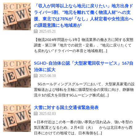
「収入が同等以上なら地元に戻りたい」地方出身ド
ライバー5割、“地元を離れて働く物流人材”への支
援、東北では78%が「なし」人材定着や女性流出へ
の課題意識にも地域差が
2025.05.21
【物流2024年問題から1年】物流業界の働き方に関する実態
調査・第三弾『地方での就労・定着』、“地元に戻りたくて
も戻れない”ドライバーの本音と地域格差[…]
SGHD-自治体公認「大型家電回収サービス」167自
治体に拡大
2025.06.10
SGホールディングスグループにおいて、大型家具家電の設
置輸送および移転を主軸に循環型社会の実現に向け、静脈物
流※1の拡大を目指すSGムービング株式会[…]
大雪に対する国土交通省緊急発表
2025.02.03
○ 日本付近はこの冬一番の強い寒気が流れ込み、強い冬型の
気圧配置となるため、2 月4 日（火） からは北日本から西
日本にかけての地域では、日本海側を[…]