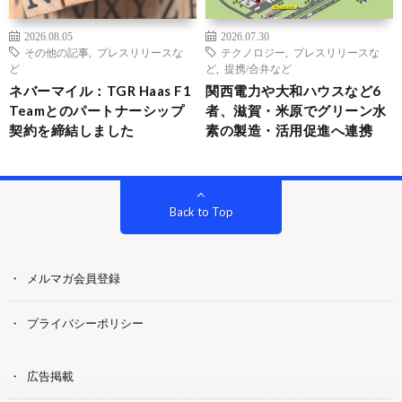
2026.08.05
2026.07.30
その他の記事
,
プレスリリースな
テクノロジー
,
プレスリリースな
ど
ど
,
提携/合弁など
ネバーマイル：TGR Haas F1
関西電力や大和ハウスなど6
Teamとのパートナーシップ
者、滋賀・米原でグリーン水
契約を締結しました
素の製造・活用促進へ連携
Back to Top
メルマガ会員登録
プライバシーポリシー
広告掲載