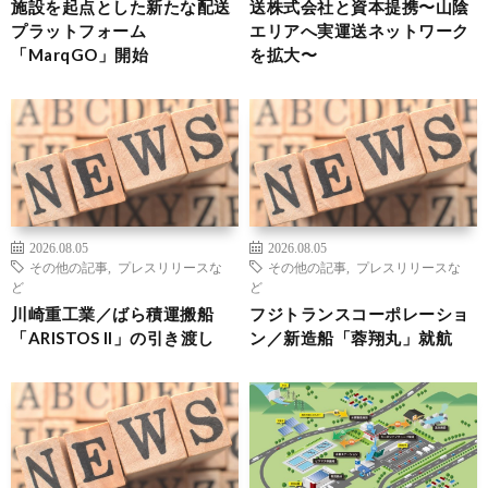
施設を起点とした新たな配送
送株式会社と資本提携〜山陰
プラットフォーム
エリアへ実運送ネットワーク
「MarqGO」開始
を拡大〜
2026.08.05
2026.08.05
その他の記事
,
プレスリリースな
その他の記事
,
プレスリリースな
ど
ど
川崎重工業／ばら積運搬船
フジトランスコーポレーショ
「ARISTOS II」の引き渡し
ン／新造船「蓉翔丸」就航