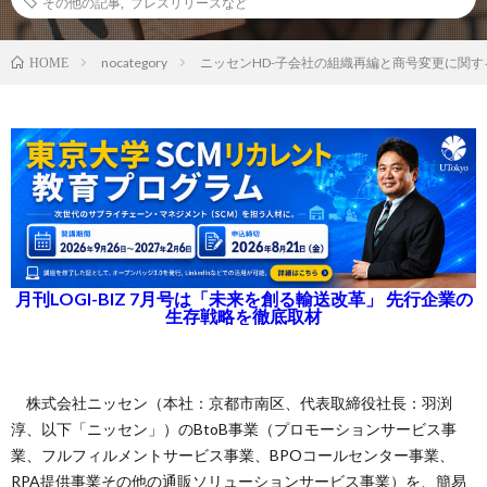
その他の記事
,
プレスリリースなど
nocategory
ニッセンHD-子会社の組織再編と商号変更に関す
HOME
月刊LOGI-BIZ 7月号は「未来を創る輸送改革」 先行企業の
生存戦略を徹底取材
株式会社ニッセン（本社：京都市南区、代表取締役社長：羽渕
淳、以下「ニッセン」）のBtoB事業（プロモーションサービス事
業、フルフィルメントサービス事業、BPOコールセンター事業、
RPA提供事業その他の通販ソリューションサービス事業）を、簡易