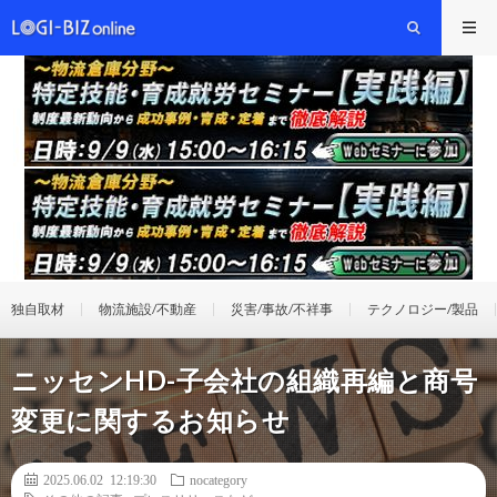
独自取材
物流施設/不動産
災害/事故/不祥事
テクノロジー/製品
ニッセンHD-子会社の組織再編と商号
変更に関するお知らせ
2025.06.02 12:19:30
nocategory