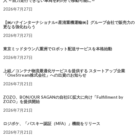
入 ～自力走行できない車両を約5分で移動可能に～
2026年7月27日
【㈱ハナインターナショナル×星清重機運輸㈱】グループ会社で販売力の
更なる強化ねらう
2026年7月27日
東京ミッドタウン八重洲でロボット配送サービスを本格始動
2026年7月27日
上組／コンテナ物流最適化サービスを提供する スタートアップ企業
「OneStream株式会社」への出資のお知らせ
2026年7月21日
ZOZO、BONJOUR SAGANの自社EC拡大に向け「Fulfillment by
ZOZO」を提供開始
2026年7月21日
ロジポケ、「パスキー認証（MFA）」機能をリリース
2026年7月21日