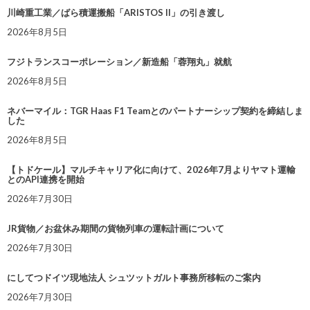
川崎重工業／ばら積運搬船「ARISTOS II」の引き渡し
2026年8月5日
フジトランスコーポレーション／新造船「蓉翔丸」就航
2026年8月5日
ネバーマイル：TGR Haas F1 Teamとのパートナーシップ契約を締結しま
した
2026年8月5日
【トドケール】マルチキャリア化に向けて、2026年7月よりヤマト運輸
とのAPI連携を開始
2026年7月30日
JR貨物／お盆休み期間の貨物列車の運転計画について
2026年7月30日
にしてつドイツ現地法人 シュツットガルト事務所移転のご案内
2026年7月30日