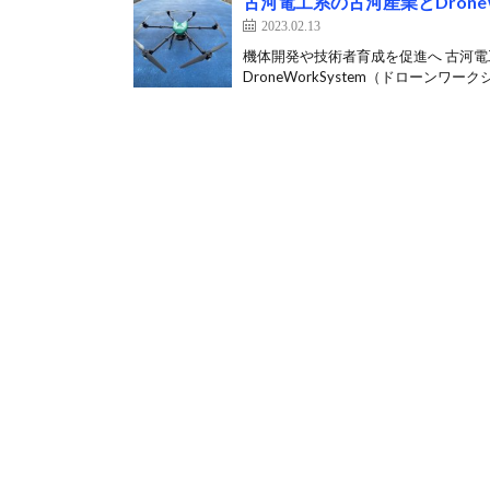
古河電工系の古河産業とDrone
2023.02.13
機体開発や技術者育成を促進へ 古河
DroneWorkSystem（ドローンワー