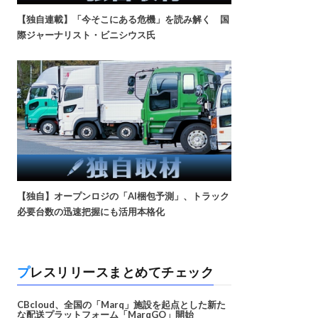
【独自連載】「今そこにある危機」を読み解く 国
際ジャーナリスト・ビニシウス氏
【独自】オープンロジの「AI梱包予測」、トラック
必要台数の迅速把握にも活用本格化
プレスリリースまとめてチェック
CBcloud、全国の「Marq」施設を起点とした新た
な配送プラットフォーム「MarqGO」開始