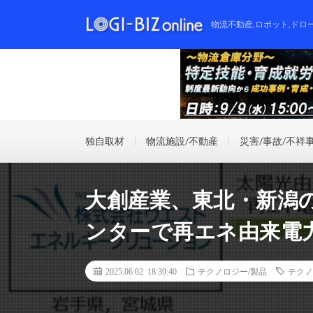
物流不動産,ロボット,ドロ
独自取材
物流施設/不動産
災害/事故/不祥
大創産業、東北・新潟の
ンターで再エネ由来電
2025.06.02 18:39:40
テクノロジー/製品
テクノ