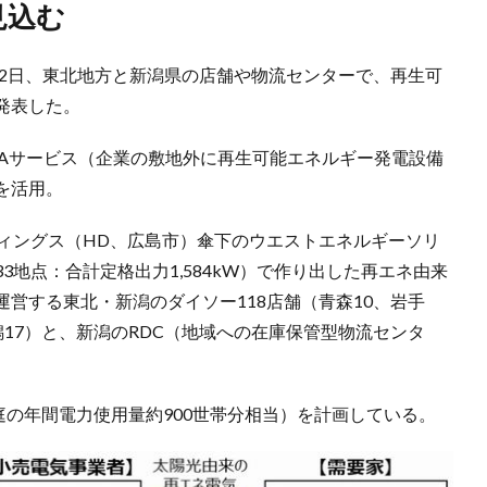
見込む
月2日、東北地方と新潟県の店舗や物流センターで、再生可
発表した。
PAサービス（企業の敷地外に再生可能エネルギー発電設備
を活用。
ディングス（HD、広島市）傘下のウエストエネルギーソリ
地点：合計定格出力1,584kW）で作り出した再エネ由来
営する東北・新潟のダイソー118店舗（青森10、岩手
新潟17）と、新潟のRDC（地域への在庫保管型物流センタ
家庭の年間電力使用量約900世帯分相当）を計画している。