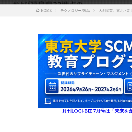
テクノロジー/製品
大創産業、東北・新
HOME
月刊LOGI-BIZ 7月号は「未