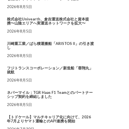
2026年8月5日
株式会社Univearth、倉吉運送株式会社と資本提
携〜山陰エリアへ実運送ネットワークを拡大〜
2026年8月5日
川崎重工業／ばら積運搬船「ARISTOS II」の引き渡
し
2026年8月5日
フジトランスコーポレーション／新造船「蓉翔丸」
就航
2026年8月5日
ネバーマイル：TGR Haas F1 Teamとのパートナー
シップ契約を締結しました
2026年8月5日
【トドケール】マルチキャリア化に向けて、2026
年7月よりヤマト運輸とのAPI連携を開始
2026年7月30日