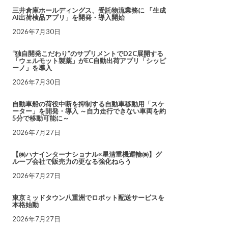
三井倉庫ホールディングス、受託物流業務に 「生成
AI出荷検品アプリ」を開発・導入開始
2026年7月30日
“独自開発こだわり”のサプリメントでD2C展開する
「ウェルモット製薬」がEC自動出荷アプリ「シッピ
ーノ」を導入
2026年7月30日
自動車船の荷役中断を抑制する自動車移動用「スケ
ーター」を開発・導入 ～自力走行できない車両を約
5分で移動可能に～
2026年7月27日
【㈱ハナインターナショナル×星清重機運輸㈱】グ
ループ会社で販売力の更なる強化ねらう
2026年7月27日
東京ミッドタウン八重洲でロボット配送サービスを
本格始動
2026年7月27日