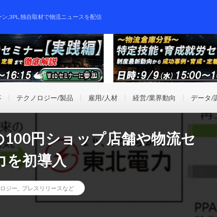
ーン,3PL,独自取材で物流ニュースを配信
事
テクノロジー/製品
雇用/人材
経営/業界動向
データ/
100円ショップ店舗や物流セ
力を初導入
ロジー
,
プレスリリースなど