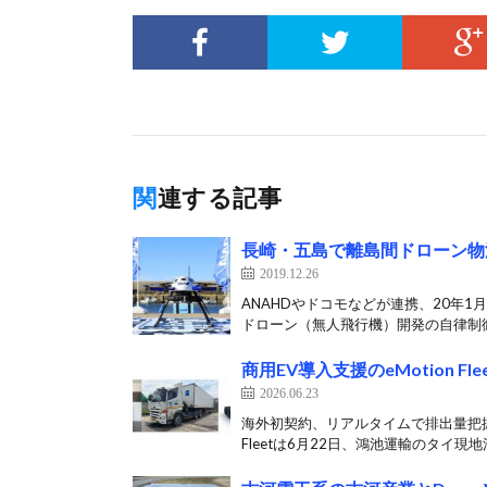
関連する記事
長崎・五島で離島間ドローン物
2019.12.26
ANAHDやドコモなどが連携、20年1
ドローン（無人飛行機）開発の自律制御
商用EV導入支援のeMotion 
2026.06.23
海外初契約、リアルタイムで排出量把握な
Fleetは6月22日、鴻池運輸のタイ現地法