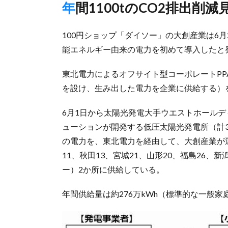
年間1100tのCO2排出削減
100円ショップ「ダイソー」の大創産業は6
能エネルギー由来の電力を初めて導入したと
東北電力によるオフサイト型コーポレートP
を設け、生み出した電力を企業に供給する）
6月1日から太陽光発電大手ウエストホール
ューションが開発する低圧太陽光発電所（計33
の電力を、東北電力を経由して、大創産業が運
11、秋田13、宮城21、山形20、福島26、
ー）2か所に供給している。
年間供給量は約276万kWh（標準的な一般