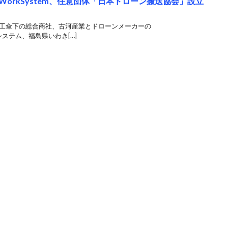
WorkSystem、任意団体「日本ドローン搬送協会」設立
電工傘下の総合商社、古河産業とドローンメーカーの
クシステム、福島県いわき[…]