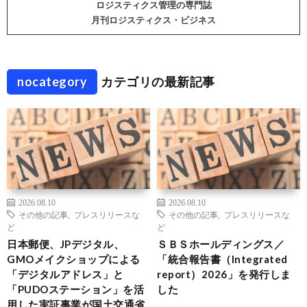
ロジスティクス管理の専門誌
月刊ロジスティクス・ビジネス
nocategory
カテゴリの最新記事
2026.08.10
2026.08.10
その他の記事
,
プレスリリースな
その他の記事
,
プレスリリースな
ど
ど
日本郵便、JPデジタル、
ＳＢＳホールディングス／
GMOメイクショップによる
「統合報告書（Integrated
「デジタルアドレス」と
report）2026」を発行しま
「PUDOステーション」を活
した
用した実証事業が国土交通省