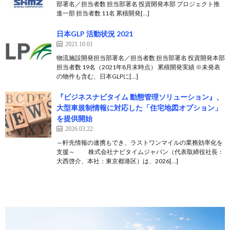
部署名／担当者数 担当部署名 投資開発本部 プロジェクト推
進一部 担当者数 11名 累積開発[…]
日本GLP 活動状況 2021
2021.10.01
物流施設開発担当部署名／担当者数 担当部署名 投資開発本部
担当者数 19名（2021年8月末時点） 累積開発実績 ※未発表
の物件も含む、日本GLPに[…]
『ビジネスナビタイム 動態管理ソリューション』、
大型車規制情報に対応した「住宅地図オプション」
を提供開始
2026.03.22
～軒先情報の連携もでき、ラストワンマイルの業務効率化を
支援～ 株式会社ナビタイムジャパン（代表取締役社長：
大西啓介、本社：東京都港区）は、2026[…]