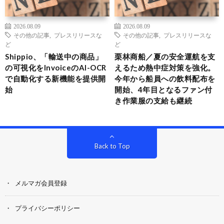
2026.08.09
2026.08.09
その他の記事
,
プレスリリースな
その他の記事
,
プレスリリースな
ど
ど
Shippio、「輸送中の商品」
栗林商船／夏の安全運航を支
の可視化をInvoiceのAI-OCR
えるため熱中症対策を強化。
で自動化する新機能を提供開
今年から船員への飲料配布を
始
開始、4年目となるファン付
き作業服の支給も継続
Back to Top
メルマガ会員登録
プライバシーポリシー