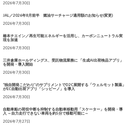
2026年7月30日
JAL／2026年8月前半 燃油サーチャージ適用額のお知らせ(変更)
2026年7月30日
椿本チエイン／再生可能エネルギーを活用し、カーボンニュートラル実
現を加速
2026年7月30日
三井倉庫ホールディングス、受託物流業務に 「生成AI出荷検品アプリ」
を開発・導入開始
2026年7月30日
“独自開発こだわり”のサプリメントでD2C展開する「ウェルモット製薬」
がEC自動出荷アプリ「シッピーノ」を導入
2026年7月30日
自動車船の荷役中断を抑制する自動車移動用「スケーター」を開発・導
入 ～自力走行できない車両を約5分で移動可能に～
2026年7月27日