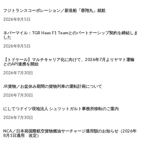
フジトランスコーポレーション／新造船「蓉翔丸」就航
2026年8月5日
ネバーマイル：TGR Haas F1 Teamとのパートナーシップ契約を締結しま
した
2026年8月5日
【トドケール】マルチキャリア化に向けて、2026年7月よりヤマト運輸
とのAPI連携を開始
2026年7月30日
JR貨物／お盆休み期間の貨物列車の運転計画について
2026年7月30日
にしてつドイツ現地法人 シュツットガルト事務所移転のご案内
2026年7月30日
NCA／日本発国際航空貨物燃油サーチャージ適用額のお知らせ（2026年
8月1日適用 改定）