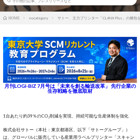
その他の記事
,
プレスリリースなど
nocategory
サトー、主力プリンター「CL4NX Plus」の梱包
HOME
月刊LOGI-BIZ 7月号は「未来を創る輸送改革」 先行企業の
生存戦略を徹底取材
1台あたり約39％のCO₂削減を実現、持続可能な生産体制を強化
株式会社サトー（本社：東京都港区、以下「サトーグループ」）
は、グローバルに販売している産業用ラベルプリンター「スキャン