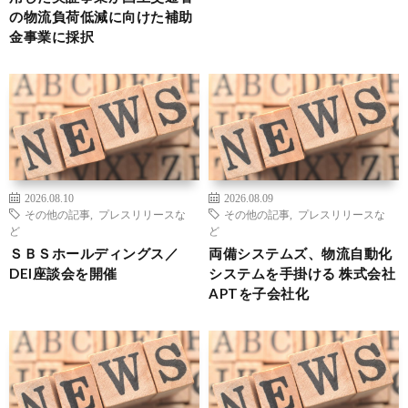
の物流負荷低減に向けた補助
金事業に採択
2026.08.10
2026.08.09
その他の記事
,
プレスリリースな
その他の記事
,
プレスリリースな
ど
ど
ＳＢＳホールディングス／
両備システムズ、物流自動化
DEI座談会を開催
システムを手掛ける 株式会社
APTを子会社化