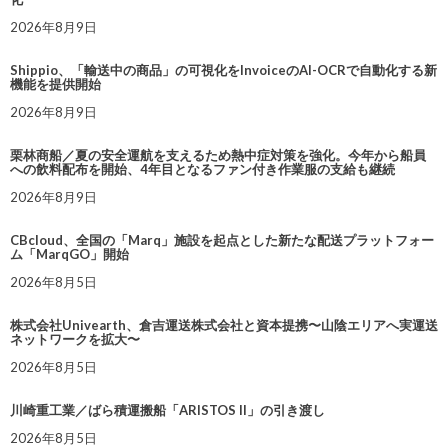
2026年8月9日
Shippio、「輸送中の商品」の可視化をInvoiceのAI-OCRで自動化する新
機能を提供開始
2026年8月9日
栗林商船／夏の安全運航を支えるため熱中症対策を強化。今年から船員
への飲料配布を開始、4年目となるファン付き作業服の支給も継続
2026年8月9日
CBcloud、全国の「Marq」施設を起点とした新たな配送プラットフォー
ム「MarqGO」開始
2026年8月5日
株式会社Univearth、倉吉運送株式会社と資本提携〜山陰エリアへ実運送
ネットワークを拡大〜
2026年8月5日
川崎重工業／ばら積運搬船「ARISTOS II」の引き渡し
2026年8月5日