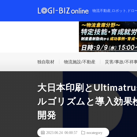
物流不動産,ロボット,ドロ
独自取材
物流施設/不動産
災害/事故/不祥
大日本印刷とUltimat
ルゴリズムと導入効果
開発
2023.06.24 06:00:57
nocategory