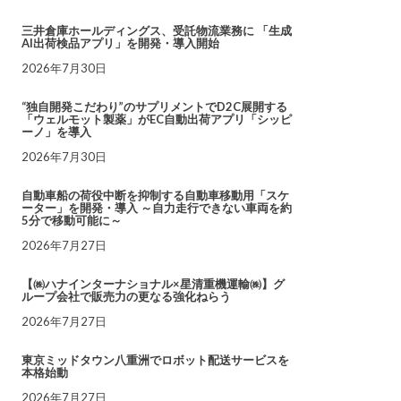
三井倉庫ホールディングス、受託物流業務に 「生成
AI出荷検品アプリ」を開発・導入開始
2026年7月30日
“独自開発こだわり”のサプリメントでD2C展開する
「ウェルモット製薬」がEC自動出荷アプリ「シッピ
ーノ」を導入
2026年7月30日
自動車船の荷役中断を抑制する自動車移動用「スケ
ーター」を開発・導入 ～自力走行できない車両を約
5分で移動可能に～
2026年7月27日
【㈱ハナインターナショナル×星清重機運輸㈱】グ
ループ会社で販売力の更なる強化ねらう
2026年7月27日
東京ミッドタウン八重洲でロボット配送サービスを
本格始動
2026年7月27日