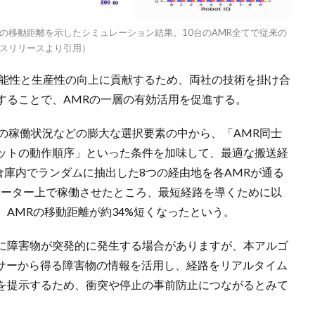
の移動距離を示したシミュレーション結果。10台のAMR全てで従来の
スリリースより引用）
の持続可能性と生産性の向上に貢献するため、両社の技術を掛け合
することで、AMRの一層の有効活用を促進する。
トの稼働状況などの膨大な選択要素の中から、「AMR同士
ットの動作順序」といった条件を加味して、最適な搬送経
の倉庫内でランダムに抽出した8つの経由地を各AMRが通る
レーター上で稼働させたところ、最短経路を導くために以
AMRの移動距離が約34%短くなったという。
に障害物が突発的に発生する場合がありますが、本アルゴ
センサーから得る障害物の情報を活用し、経路をリアルタイム
を提示するため、衝突や停止の事前防止につながるとみて