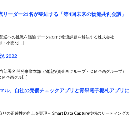
・物流リーダー21名が集結する「第4回未来の物流共創会議」
輸配送への挑戦を議論 データの力で物流課題を解決する株式会社
卸・小売な[…]
 2022
担当部署名 開発事業本部（物流投資企画グループ・ＣＭ企画グループ）
Ｍ企画グル[…]
マル、自社の売価チェックアプリと青果電子棚札アプリに
正確性の向上を実現～ Smart Data Capture技術のリーディングカ