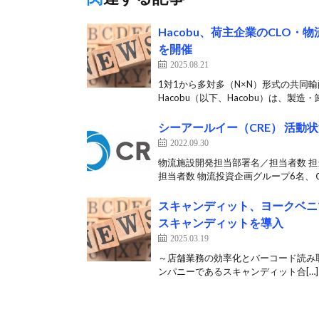
Hacobu、荷主企業のCLO
を開催
2025.08.21
1対1から多対多（N×N）形式の共同
Hacobu（以下、Hacobu）は、製造・
シーアールイー（CRE） 活動状況
2022.09.30
物流施設開発担当部署名／担当者数 
担当者数 物流投資企画グループ6名、Ｃ
スキャンディット、ヨークベニ
スキャンディットを導入
2025.03.19
～店舗業務の効率化とバーコード読み取りの
ンパニーであるスキャンディット合[…]