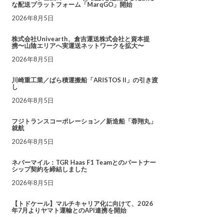
な配送プラットフォーム「MarqGO」開始
2026年8月5日
株式会社Univearth、倉吉運送株式会社と資本提
携〜山陰エリアへ実運送ネットワークを拡大〜
2026年8月5日
川崎重工業／ばら積運搬船「ARISTOS II」の引き渡
し
2026年8月5日
フジトランスコーポレーション／新造船「蓉翔丸」
就航
2026年8月5日
ネバーマイル：TGR Haas F1 Teamとのパートナー
シップ契約を締結しました
2026年8月5日
【トドケール】マルチキャリア化に向けて、2026
年7月よりヤマト運輸とのAPI連携を開始