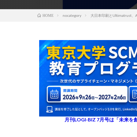
nocategory
大日本印刷とUltimatr
HOME
月刊LOGI-BIZ 7月号は「未