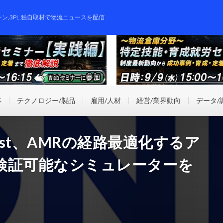
ーン,3PL,独自取材で物流ニュースを配信
事
テクノロジー/製品
雇用/人材
経営/業界動向
データ/
rust、AMRの経路最適化するア
検証可能なシミュレーターを