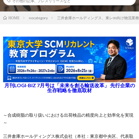
その他の記事
,
プレスリリースなど
nocategory
三井倉庫ホールディングス、東レ㈱向け物流業務に 
HOME
月刊LOGI-BIZ 7月号は「未来を創る輸送改革」 先行企業の
生存戦略を徹底取材
～合成樹脂の取り扱いにおける出荷検品の精度向上と効率化を実現
～
三井倉庫ホールディングス株式会社（本社：東京都中央区、代表取