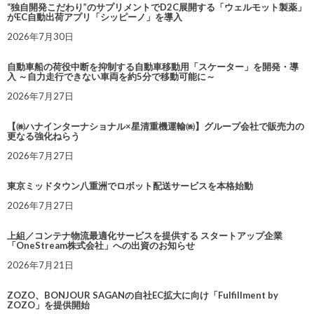
“独自開発こだわり”のサプリメントでD2C展開する「ウェルモット製薬」
がEC自動出荷アプリ「シッピーノ」を導入
2026年7月30日
自動車船の荷役中断を抑制する自動車移動用「スケーター」を開発・導
入 ～自力走行できない車両を約5分で移動可能に～
2026年7月27日
【㈱ハナインターナショナル×星清重機運輸㈱】グループ会社で販売力の
更なる強化ねらう
2026年7月27日
東京ミッドタウン八重洲でロボット配送サービスを本格始動
2026年7月27日
上組／コンテナ物流最適化サービスを提供する スタートアップ企業
「OneStream株式会社」への出資のお知らせ
2026年7月21日
ZOZO、BONJOUR SAGANの自社EC拡大に向け「Fulfillment by
ZOZO」を提供開始