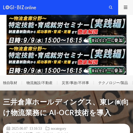
独自取材
物流施設/不動産
災害/事故/不祥事
テクノロジー/製品
三井倉庫ホールディングス、東レ㈱向
け物流業務に AI-OCR技術を導入
2025.06.07 13:16:53
nocategory