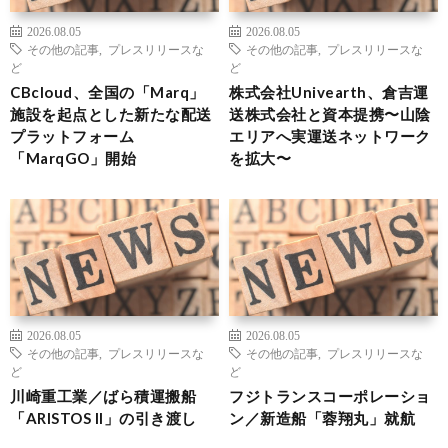
2026.08.05
2026.08.05
その他の記事
,
プレスリリースな
その他の記事
,
プレスリリースな
ど
ど
CBcloud、全国の「Marq」
株式会社Univearth、倉吉運
施設を起点とした新たな配送
送株式会社と資本提携〜山陰
プラットフォーム
エリアへ実運送ネットワーク
「MarqGO」開始
を拡大〜
2026.08.05
2026.08.05
その他の記事
,
プレスリリースな
その他の記事
,
プレスリリースな
ど
ど
川崎重工業／ばら積運搬船
フジトランスコーポレーショ
「ARISTOS II」の引き渡し
ン／新造船「蓉翔丸」就航