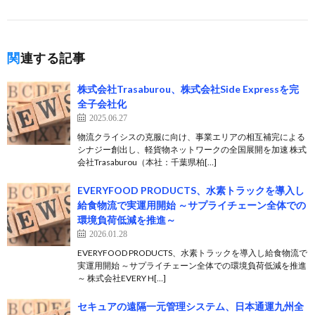
関連する記事
株式会社Trasaburou、株式会社Side Expressを完
全子会社化
2025.06.27
物流クライシスの克服に向け、事業エリアの相互補完による
シナジー創出し、軽貨物ネットワークの全国展開を加速 株式
会社Trasaburou（本社：千葉県柏[…]
EVERYFOOD PRODUCTS、水素トラックを導入し
給食物流で実運用開始 ～サプライチェーン全体での
環境負荷低減を推進～
2026.01.28
EVERYFOOD PRODUCTS、水素トラックを導入し給食物流で
実運用開始 ～サプライチェーン全体での環境負荷低減を推進
～ 株式会社EVERY H[…]
セキュアの遠隔一元管理システム、日本通運九州全