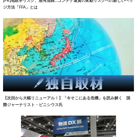
[PR]地政学リスク、港湾混雑…コンテナ運賃の変動リスクへの新しいヘッ
ジ方法「FFA」とは
【次回から大幅リニューアル！】「今そこにある危機」を読み解く 国
際ジャーナリスト・ビニシウス氏