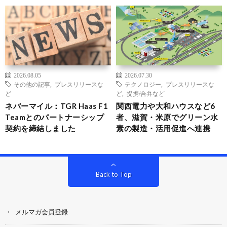
2026.08.05
2026.07.30
その他の記事
,
プレスリリースな
テクノロジー
,
プレスリリースな
ど
ど
,
提携/合弁など
ネバーマイル：TGR Haas F1
関西電力や大和ハウスなど6
Teamとのパートナーシップ
者、滋賀・米原でグリーン水
契約を締結しました
素の製造・活用促進へ連携
Back to Top
メルマガ会員登録