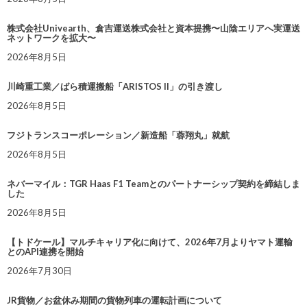
株式会社Univearth、倉吉運送株式会社と資本提携〜山陰エリアへ実運送
ネットワークを拡大〜
2026年8月5日
川崎重工業／ばら積運搬船「ARISTOS II」の引き渡し
2026年8月5日
フジトランスコーポレーション／新造船「蓉翔丸」就航
2026年8月5日
ネバーマイル：TGR Haas F1 Teamとのパートナーシップ契約を締結しま
した
2026年8月5日
【トドケール】マルチキャリア化に向けて、2026年7月よりヤマト運輸
とのAPI連携を開始
2026年7月30日
JR貨物／お盆休み期間の貨物列車の運転計画について