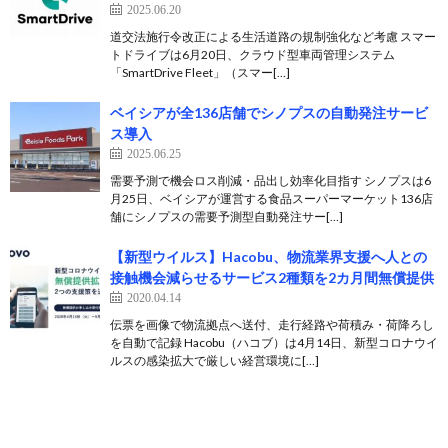
2025.06.20
道交法施行令改正による生活道路の規制強化など考慮 スマー
トドライブは6月20日、クラウド型車両管理システム
「SmartDrive Fleet」（スマー[…]
ベイシアが全136店舗でシノプスの自動発注サービ
ス導入
2025.06.25
需要予測で機会ロス削減・品出し効率化目指す シノプスは6
月25日、ベイシアが運営する食品スーパーマーケット136店
舗にシノプスの需要予測型自動発注サー[…]
【新型ウイルス】Hacobu、物流業界支援へ人との
接触機会減らせるサービス2種類を2カ月間無償提供
2020.04.14
伝票を画像で物流拠点へ送付、走行経路や荷積み・荷降ろし
を自動で記録 Hacobu（ハコブ）は4月14日、新型コロナウイ
ルスの感染拡大で厳しい経営環境に[…]