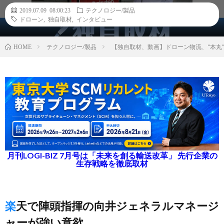
2019.07.09 08:00:23
テクノロジー/製品
ドローン
,
独自取材
,
インタビュー
テクノロジー/製品
【独自取材、動画】ドローン物流、“本丸
HOME
月刊LOGI-BIZ 7月号は「未来を創る輸送改革」 先行企業の
生存戦略を徹底取材
楽天で陣頭指揮の向井ジェネラルマネージ
ャーが強い意欲