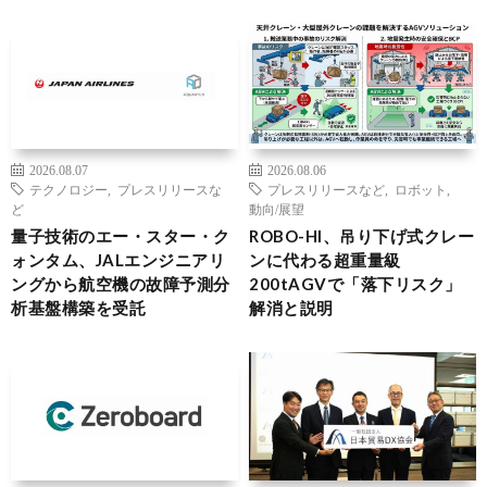
2026.08.07
2026.08.06
テクノロジー
,
プレスリリースな
プレスリリースなど
,
ロボット
,
ど
動向/展望
量子技術のエー・スター・ク
ROBO-HI、吊り下げ式クレー
ォンタム、JALエンジニアリ
ンに代わる超重量級
ングから航空機の故障予測分
200tAGVで「落下リスク」
析基盤構築を受託
解消と説明