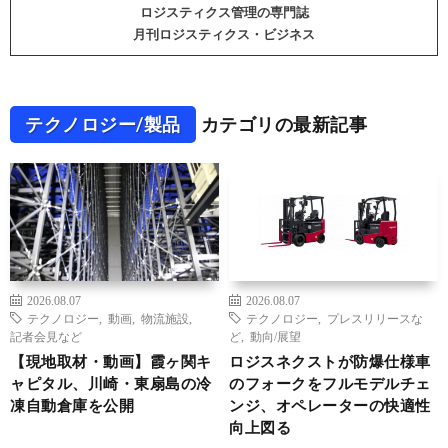
ロジスティクス管理の専門誌
月刊ロジスティクス・ビジネス
テクノロジー/製品
カテゴリの最新記事
2026.08.07
2026.08.07
テクノロジー
,
動画
,
物流施設
,
テクノロジー
,
プレスリリースな
記者会見など
ど
,
動向/展望
【現地取材・動画】霞ヶ関キ
ロジスネクストが防爆仕様車
ャピタル、川崎・東扇島の冷
のフォークをフルモデルチェ
凍自動倉庫を公開
ンジ、オペレーターの快適性
向上図る