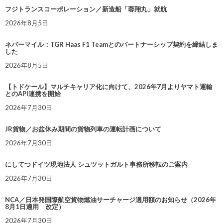
フジトランスコーポレーション／新造船「蓉翔丸」就航
2026年8月5日
ネバーマイル：TGR Haas F1 Teamとのパートナーシップ契約を締結しま
した
2026年8月5日
【トドケール】マルチキャリア化に向けて、2026年7月よりヤマト運輸
とのAPI連携を開始
2026年7月30日
JR貨物／お盆休み期間の貨物列車の運転計画について
2026年7月30日
にしてつドイツ現地法人 シュツットガルト事務所移転のご案内
2026年7月30日
NCA／日本発国際航空貨物燃油サーチャージ適用額のお知らせ（2026年
8月1日適用 改定）
2026年7月30日