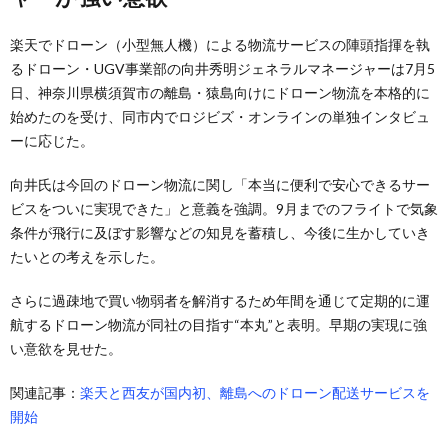
楽天でドローン（小型無人機）による物流サービスの陣頭指揮を執
るドローン・UGV事業部の向井秀明ジェネラルマネージャーは7月5
日、神奈川県横須賀市の離島・猿島向けにドローン物流を本格的に
始めたのを受け、同市内でロジビズ・オンラインの単独インタビュ
ーに応じた。
向井氏は今回のドローン物流に関し「本当に便利で安心できるサー
ビスをついに実現できた」と意義を強調。9月までのフライトで気象
条件が飛行に及ぼす影響などの知見を蓄積し、今後に生かしていき
たいとの考えを示した。
さらに過疎地で買い物弱者を解消するため年間を通じて定期的に運
航するドローン物流が同社の目指す“本丸”と表明。早期の実現に強
い意欲を見せた。
関連記事：
楽天と西友が国内初、離島へのドローン配送サービスを
開始