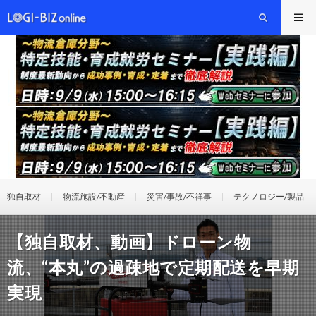
独自取材
物流施設/不動産
災害/事故/不祥事
テクノロジー/製品
【独自取材、動画】ドローン物
流、“本丸”の過疎地で定期配送を早期
実現