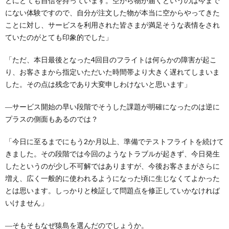
とにとても自信を持っています。空から物が届くというのは今まで
にない体験ですので、自分が注文した物が本当に空からやってきた
ことに対し、サービスを利用された皆さまが満足そうな表情をされ
ていたのがとても印象的でした」
「ただ、本日最後となった4回目のフライトは何らかの障害が起こ
り、お客さまから指定いただいた時間帯より大きく遅れてしまいま
した。その点は残念であり大変申しわけないと思います」
―サービス開始の早い段階でそうした課題が明確になったのは逆に
プラスの側面もあるのでは？
「今日に至るまでにもう2か月以上、準備でテストフライトを続けて
きました。その段階では今回のようなトラブルが起きず、今日発生
したというのが少し不可解ではありますが、今後お客さまがさらに
増え、広く一般的に使われるようになった頃に生じなくてよかった
とは思います。しっかりと検証して問題点を修正していかなければ
いけません」
―そもそもなぜ猿島を選んだのでしょうか。