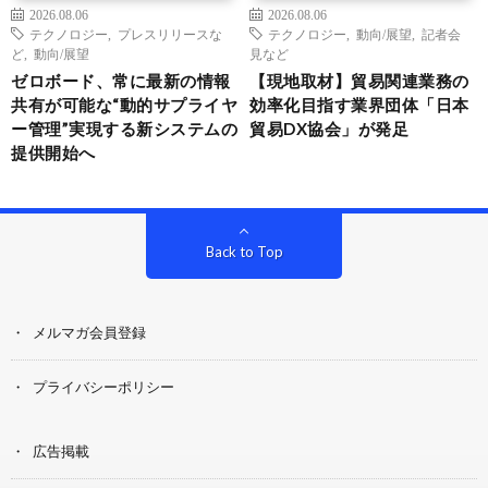
2026.08.06
2026.08.06
テクノロジー
,
プレスリリースな
テクノロジー
,
動向/展望
,
記者会
ど
,
動向/展望
見など
ゼロボード、常に最新の情報
【現地取材】貿易関連業務の
共有が可能な“動的サプライヤ
効率化目指す業界団体「日本
ー管理”実現する新システムの
貿易DX協会」が発足
提供開始へ
Back to Top
メルマガ会員登録
プライバシーポリシー
広告掲載