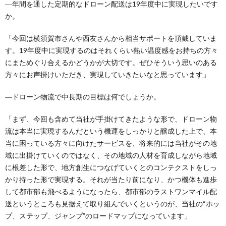
―年間を通した定期的なドローン配送は19年度中に実現したいです
か。
「今回は横須賀市さんや西友さんから相当サポートを頂戴していま
す。19年度中に実現するのはそれくらい熱い温度感をお持ちの方々
にまためぐり合えるかどうかが大切です。ぜひそういう思いのある
方々にお声掛けいただき、実現していきたいなと思っています」
―ドローン物流で中長期の目標は何でしょうか。
「まず、今回も含めて当社が手掛けてきたような形で、ドローン物
流は本当に実現するんだという機運をしっかりと醸成した上で、本
当に困っている方々に向けたサービスを、将来的には当社がその地
域に出掛けていくのではなく、その地域の人材を育成しながら地域
に根差した形で、地方創生につなげていくとのコンテクストをしっ
かり持った形で実現する。それが当たり前になり、かつ機体も進歩
して都市部も飛べるようになったら、都市部のラストワンマイル配
送というところも見据えて取り組んでいくというのが、当社の“ホッ
プ、ステップ、ジャンプ”のロードマップになっています」