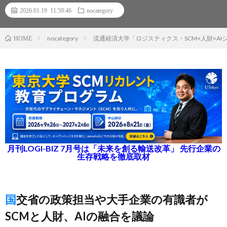
2026.01.19 11:59:46
nocategory
nocategory
流通経済大学「ロジスティクス・SCM×人財×AI
HOME
月刊LOGI-BIZ 7月号は「未来を創る輸送改革」 先行企業の
生存戦略を徹底取材
国交省の政策担当や大手企業の有識者が
SCMと人財、AIの融合を議論