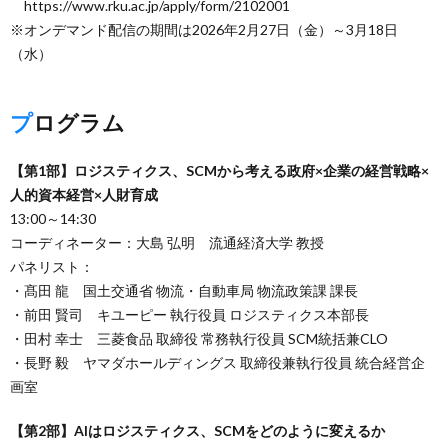
https://www.rku.ac.jp/apply/form/2102001
※オンデマンド配信の期間は2026年2月27日（金）～3月18日
（水）
プログラム
【第1部】ロジスティクス、SCMから考える政府×企業の経営戦略×
人的資本経営×人財育成
13:00～14:30
コーディネーター：大島 弘明 流通経済大学 教授
パネリスト：
・髙田 龍 国土交通省 物流・自動車局 物流政策課 課長
・前田 賢司 キユーピー 執行役員 ロジスティクス本部長
・田村 幸士 三菱食品 取締役 常務執行役員 SCM統括兼CLO
・長野 毅 ヤマダホールディングス 取締役兼執行役員 統合経営企
画室
【第2部】AIはロジスティクス、SCMをどのように変えるか