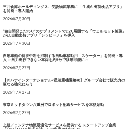
三井倉庫ホールディングス、受託物流業務に 「生成AI出荷検品アプリ」
を開発・導入開始
2026年7月30日
“独自開発こだわり”のサプリメントでD2C展開する「ウェルモット製薬」
がEC自動出荷アプリ「シッピーノ」を導入
2026年7月30日
自動車船の荷役中断を抑制する自動車移動用「スケーター」を開発・導
入 ～自力走行できない車両を約5分で移動可能に～
2026年7月27日
【㈱ハナインターナショナル×星清重機運輸㈱】グループ会社で販売力の
更なる強化ねらう
2026年7月27日
東京ミッドタウン八重洲でロボット配送サービスを本格始動
2026年7月27日
上組／コンテナ物流最適化サービスを提供する スタートアップ企業
「OneStream株式会社」への出資のお知らせ