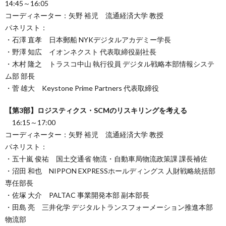
14:45～16:05
コーディネーター：矢野 裕児 流通経済大学 教授
パネリスト：
・石澤 直孝 日本郵船 NYKデジタルアカデミー学長
・野澤 知広 イオンネクスト 代表取締役副社長
・木村 隆之 トラスコ中山 執行役員 デジタル戦略本部情報システ
ム部 部長
・菅 雄大 Keystone Prime Partners 代表取締役
【第3部】ロジスティクス・SCMのリスキリングを考える
16:15～17:00
コーディネーター：矢野 裕児 流通経済大学 教授
パネリスト：
・五十嵐 俊祐 国土交通省 物流・自動車局物流政策課 課長補佐
・沼田 和也 NIPPON EXPRESSホールディングス 人財戦略統括部
専任部長
・佐塚 大介 PALTAC 事業開発本部 副本部長
・田島 亮 三井化学 デジタルトランスフォーメーション推進本部
物流部