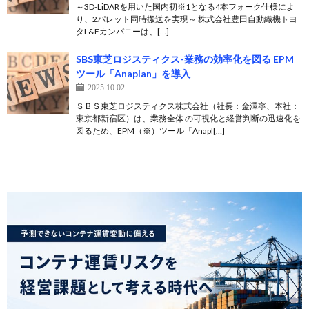
～3D-LiDARを用いた国内初※1となる4本フォーク仕様によ
り、2パレット同時搬送を実現～ 株式会社豊田自動織機トヨ
タL&Fカンパニーは、[…]
SBS東芝ロジスティクス-業務の効率化を図る EPM
ツール「Anaplan」を導入
2025.10.02
ＳＢＳ東芝ロジスティクス株式会社（社長：金澤寧、本社：
東京都新宿区）は、業務全体 の可視化と経営判断の迅速化を
図るため、EPM（※）ツール「Anapl[…]