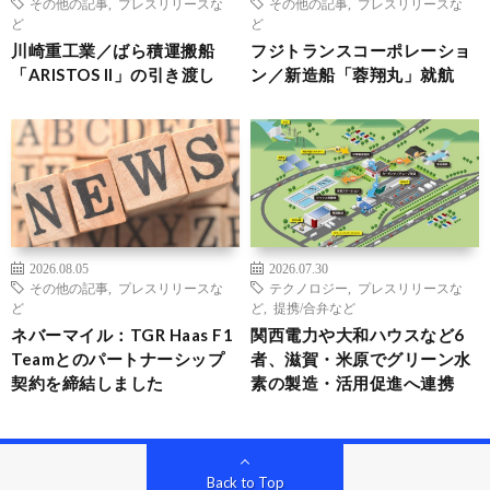
その他の記事
,
プレスリリースな
その他の記事
,
プレスリリースな
ど
ど
川崎重工業／ばら積運搬船
フジトランスコーポレーショ
「ARISTOS II」の引き渡し
ン／新造船「蓉翔丸」就航
2026.08.05
2026.07.30
その他の記事
,
プレスリリースな
テクノロジー
,
プレスリリースな
ど
ど
,
提携/合弁など
ネバーマイル：TGR Haas F1
関西電力や大和ハウスなど6
Teamとのパートナーシップ
者、滋賀・米原でグリーン水
契約を締結しました
素の製造・活用促進へ連携
Back to Top