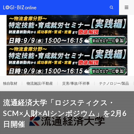
独自取材
物流施設/不動産
災害/事故/不祥事
テクノロジー/製品
流通経済大学「ロジスティクス・
SCM×人財×AIシンポジウム」を2月6
日開催