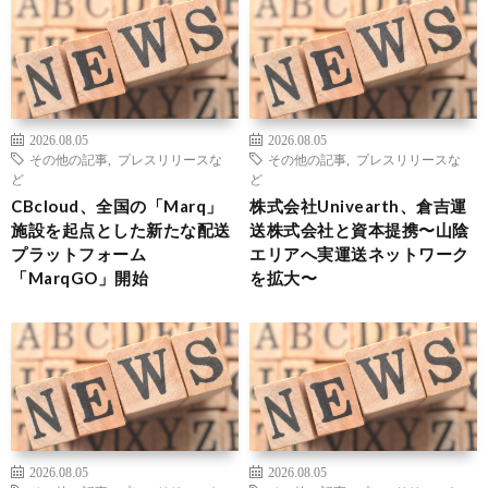
2026.08.05
2026.08.05
その他の記事
,
プレスリリースな
その他の記事
,
プレスリリースな
ど
ど
CBcloud、全国の「Marq」
株式会社Univearth、倉吉運
施設を起点とした新たな配送
送株式会社と資本提携〜山陰
プラットフォーム
エリアへ実運送ネットワーク
「MarqGO」開始
を拡大〜
2026.08.05
2026.08.05