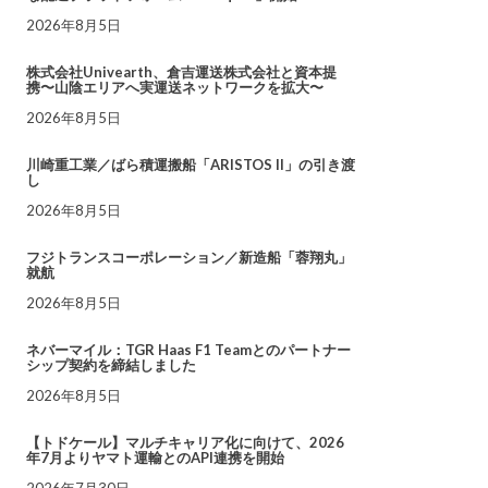
2026年8月5日
株式会社Univearth、倉吉運送株式会社と資本提
携〜山陰エリアへ実運送ネットワークを拡大〜
2026年8月5日
川崎重工業／ばら積運搬船「ARISTOS II」の引き渡
し
2026年8月5日
フジトランスコーポレーション／新造船「蓉翔丸」
就航
2026年8月5日
ネバーマイル：TGR Haas F1 Teamとのパートナー
シップ契約を締結しました
2026年8月5日
【トドケール】マルチキャリア化に向けて、2026
年7月よりヤマト運輸とのAPI連携を開始
2026年7月30日