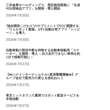
三井倉庫ホールディングス、受託物流業務に 「生成
AI出荷検品アプリ」を開発・導入開始
2026年7月30日
“独自開発こだわり”のサプリメントでD2C展開する
「ウェルモット製薬」がEC自動出荷アプリ「シッピ
ーノ」を導入
2026年7月30日
自動車船の荷役中断を抑制する自動車移動用「スケ
ーター」を開発・導入 ～自力走行できない車両を約
5分で移動可能に～
2026年7月27日
【㈱ハナインターナショナル×星清重機運輸㈱】グ
ループ会社で販売力の更なる強化ねらう
2026年7月27日
東京ミッドタウン八重洲でロボット配送サービスを
本格始動
2026年7月27日