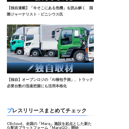
【独自連載】「今そこにある危機」を読み解く 国
際ジャーナリスト・ビニシウス氏
【独自】オープンロジの「AI梱包予測」、トラック
必要台数の迅速把握にも活用本格化
プレスリリースまとめてチェック
CBcloud、全国の「Marq」施設を起点とした新た
な配送プラットフォーム「MarqGO」開始