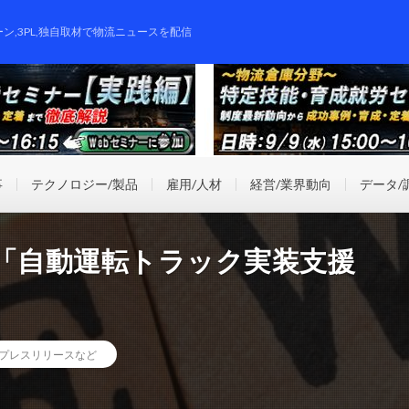
ーン,3PL,独自取材で物流ニュースを配信
事
テクノロジー/製品
雇用/人材
経営/業界動向
データ/
る「自動運転トラック実装支援
プレスリリースなど