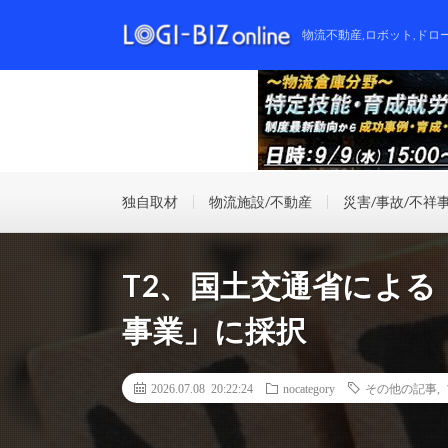
物流不動産,ロボット,ドロ
独自取材
物流施設/不動産
災害/事故/不祥
T2、国土交通省によ
事業」に採択
2026.07.08 20:22:24
nocategory
その他の記事
,