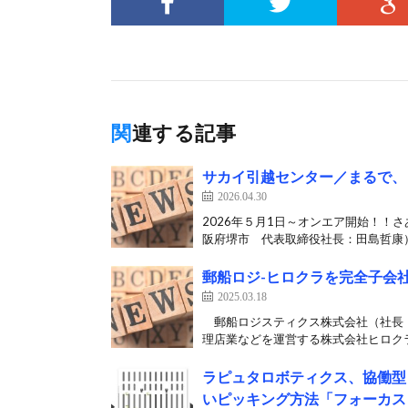
関連する記事
サカイ引越センター／まるで、
2026.04.30
2026年５月1日～オンエア開始！！
阪府堺市 代表取締役社長：田島哲康）は
郵船ロジ-ヒロクラを完全子会
2025.03.18
郵船ロジスティクス株式会社（社長：
理店業などを運営する株式会社ヒロクラ
ラピュタロボティクス、協働型
いピッキング方法「フォーカス