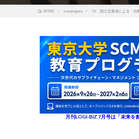
nocategory
T2、国土交通省による「自
HOME
月刊LOGI-BIZ 7月号は「未