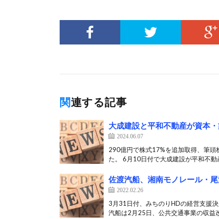
関連する記事
大成建設と平和不動産が資本・
2024.06.07
290億円で株式17%を追加取得、筆
た。 6月10日付で大成建設が平和不動産
佐渡汽船、湘南モノレール・尾
2022.02.26
3月31日付、みちのりHDの経営支援
汽船は2月25日、公共交通事業の収益改