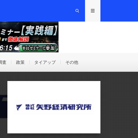
調査
政策
タイアップ
その他