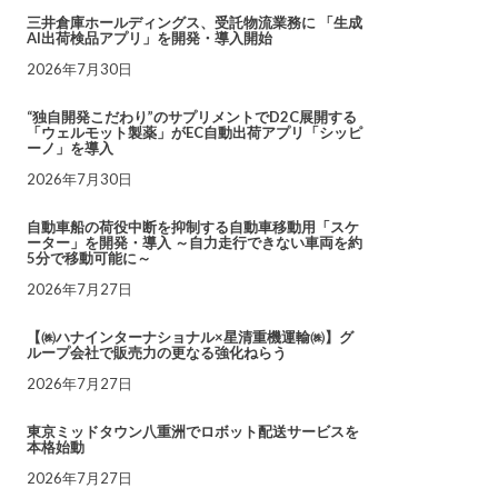
三井倉庫ホールディングス、受託物流業務に 「生成
AI出荷検品アプリ」を開発・導入開始
2026年7月30日
“独自開発こだわり”のサプリメントでD2C展開する
「ウェルモット製薬」がEC自動出荷アプリ「シッピ
ーノ」を導入
2026年7月30日
自動車船の荷役中断を抑制する自動車移動用「スケ
ーター」を開発・導入 ～自力走行できない車両を約
5分で移動可能に～
2026年7月27日
【㈱ハナインターナショナル×星清重機運輸㈱】グ
ループ会社で販売力の更なる強化ねらう
2026年7月27日
東京ミッドタウン八重洲でロボット配送サービスを
本格始動
2026年7月27日