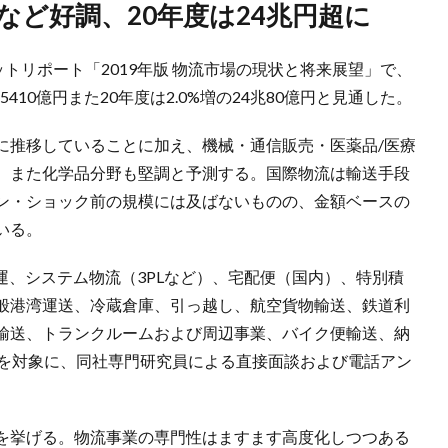
など好調、20年度は24兆円超に
トリポート「2019年版 物流市場の現状と将来展望」で、
5410億円また20年度は2.0%増の24兆80億円と見通した。
に推移していることに加え、機械・通信販売・医薬品/医療
。また化学品分野も堅調と予測する。国際物流は輸送手段
ン・ショック前の規模には及ばないものの、金額ベースの
いる。
海運、システム物流（3PLなど）、宅配便（国内）、特別積
般港湾運送、冷蔵倉庫、引っ越し、航空貨物輸送、鉄道利
輸送、トランクルームおよび周辺事業、バイク便輸送、納
者を対象に、同社専門研究員による直接面談および電話アン
を挙げる。物流事業の専門性はますます高度化しつつある