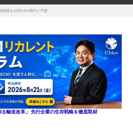
場規模を23兆5410億円と予測
来を創る輸送改革」 先行企業の生存戦略を徹底取材