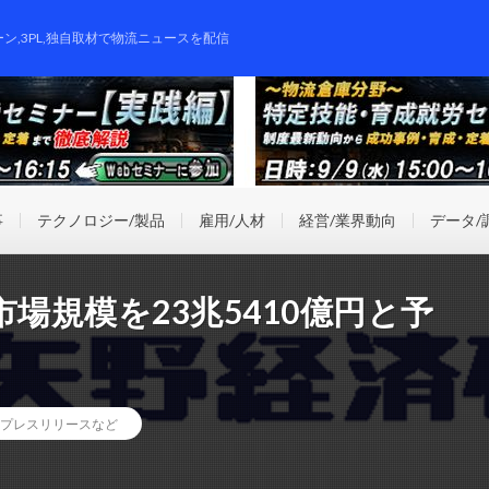
ーン,3PL,独自取材で物流ニュースを配信
事
テクノロジー/製品
雇用/人材
経営/業界動向
データ/
場規模を23兆5410億円と予
プレスリリースなど