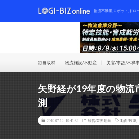
物流不動産,ロボット,ドロ
独自取材
物流施設/不動産
災害/事故/不祥
矢野経が19年度の物流市
測
2019.07.12 19:41:32
経営/業界動向
動向/展望
,