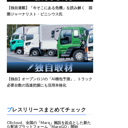
【独自連載】「今そこにある危機」を読み解く 国
際ジャーナリスト・ビニシウス氏
【独自】オープンロジの「AI梱包予測」、トラック
必要台数の迅速把握にも活用本格化
プレスリリースまとめてチェック
CBcloud、全国の「Marq」施設を起点とした新た
な配送プラットフォーム「MarqGO」開始