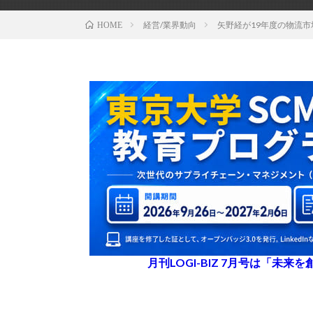
経営/業界動向
矢野経が19年度の物流市
HOME
月刊LOGI-BIZ 7月号は「未