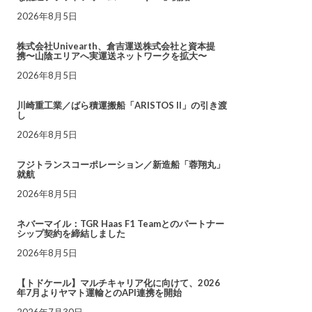
2026年8月5日
株式会社Univearth、倉吉運送株式会社と資本提
携〜山陰エリアへ実運送ネットワークを拡大〜
2026年8月5日
川崎重工業／ばら積運搬船「ARISTOS II」の引き渡
し
2026年8月5日
フジトランスコーポレーション／新造船「蓉翔丸」
就航
2026年8月5日
ネバーマイル：TGR Haas F1 Teamとのパートナー
シップ契約を締結しました
2026年8月5日
【トドケール】マルチキャリア化に向けて、2026
年7月よりヤマト運輸とのAPI連携を開始
2026年7月30日