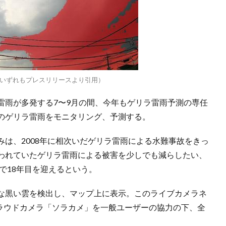
（いずれもプレスリリースより引用）
雷雨が多発する7〜9月の間、今年もゲリラ雷雨予測の専任
のゲリラ雷雨をモニタリング、予測する。
は、2008年に相次いだゲリラ雷雨による水難事故をきっ
われていたゲリラ雷雨による被害を少しでも減らしたい、
で18年目を迎えるという。
うな黒い雲を検出し、マップ上に表示。このライブカメラネ
クラウドカメラ「ソラカメ」を一般ユーザーの協力の下、全