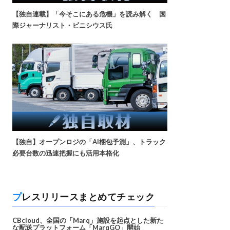
【独自連載】「今そこにある危機」を読み解く 国
際ジャーナリスト・ビニシウス氏
【独自】オープンロジの「AI梱包予測」、トラック
必要台数の迅速把握にも活用本格化
プレスリリースまとめてチェック
CBcloud、全国の「Marq」施設を起点とした新た
な配送プラットフォーム「MarqGO」開始