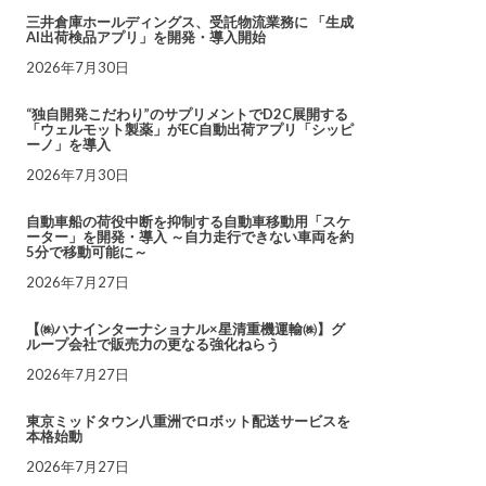
三井倉庫ホールディングス、受託物流業務に 「生成
AI出荷検品アプリ」を開発・導入開始
2026年7月30日
“独自開発こだわり”のサプリメントでD2C展開する
「ウェルモット製薬」がEC自動出荷アプリ「シッピ
ーノ」を導入
2026年7月30日
自動車船の荷役中断を抑制する自動車移動用「スケ
ーター」を開発・導入 ～自力走行できない車両を約
5分で移動可能に～
2026年7月27日
【㈱ハナインターナショナル×星清重機運輸㈱】グ
ループ会社で販売力の更なる強化ねらう
2026年7月27日
東京ミッドタウン八重洲でロボット配送サービスを
本格始動
2026年7月27日