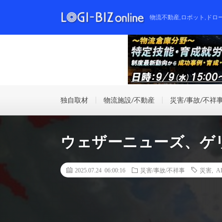
物流不動産,ロボット,ドロ
独自取材
物流施設/不動産
災害/事故/不祥
ウェザーニューズ、ゲ
2025.07.24 06:00:16
災害/事故/不祥事
災害
,
A