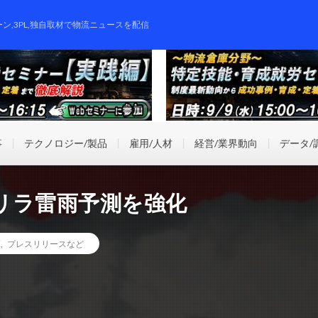
ーン,3PL,独自取材で物流ニュースを配信
事
テクノロジー/製品
雇用/人材
経営/業界動向
データ/
リラ雷雨予測を強化
I
,
プレスリリースなど