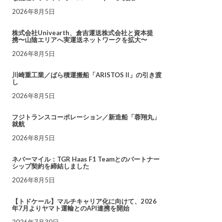
2026年8月5日
株式会社Univearth、倉吉運送株式会社と資本提
携〜山陰エリアへ実運送ネットワークを拡大〜
2026年8月5日
川崎重工業／ばら積運搬船「ARISTOS II」の引き渡
し
2026年8月5日
フジトランスコーポレーション／新造船「蓉翔丸」
就航
2026年8月5日
ネバーマイル：TGR Haas F1 Teamとのパートナー
シップ契約を締結しました
2026年8月5日
【トドケール】マルチキャリア化に向けて、2026
年7月よりヤマト運輸とのAPI連携を開始
2026年7月30日