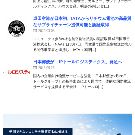
向上可能に 味の素、味の素食品、カルビー、サントリーホー
ルディングス、ハウス食品、明治の6社と食[…]
成田空港が日本初、IATAからリチウム電池の高品質
なサプライチェーン提供可能と認証取得
2025.03.08
コミュニティ参加5社も航空輸送品質の認証取得 成田国際空
港株式会社（NAA）は3月7日、同空港で国際航空輸送に携わ
る関係事業者と連携し、IATA（国際[…]
日本郵便が「JPトールロジスティクス」発足へ
2018.09.28
国内の企業向け物流サービスを強化 日本郵便は9月28日、
トールグループとの折半出資により国内で一体的な国際物流
サービスを提供する子会社「JPトールロ[…]