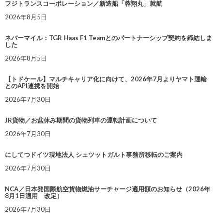
フジトランスコーポレーション／新造船「蓉翔丸」就航
2026年8月5日
ネバーマイル：TGR Haas F1 Teamとのパートナーシップ契約を締結しま
した
2026年8月5日
【トドケール】マルチキャリア化に向けて、2026年7月よりヤマト運輸
とのAPI連携を開始
2026年7月30日
JR貨物／お盆休み期間の貨物列車の運転計画について
2026年7月30日
にしてつドイツ現地法人 シュツットガルト事務所移転のご案内
2026年7月30日
NCA／日本発国際航空貨物燃油サーチャージ適用額のお知らせ（2026年
8月1日適用 改定）
2026年7月30日