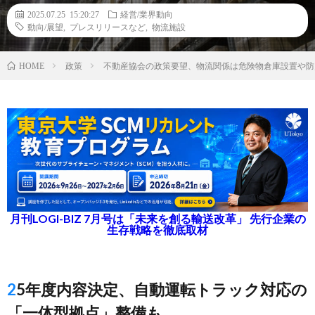
2025.07.25 15:20:27
経営/業界動向
動向/展望
,
プレスリリースなど
,
物流施設
政策
不動産協会の政策要望、物流関係は危険物倉庫設置や防
HOME
月刊LOGI-BIZ 7月号は「未来を創る輸送改革」 先行企業の
生存戦略を徹底取材
25年度内容決定、自動運転トラック対応の
「一体型拠点」整備も