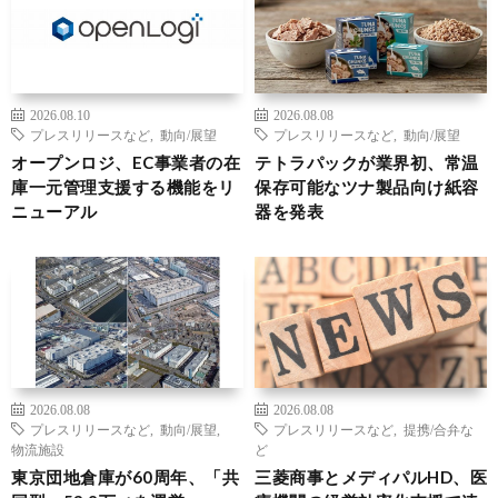
2026.08.10
2026.08.08
プレスリリースなど
,
動向/展望
プレスリリースなど
,
動向/展望
オープンロジ、EC事業者の在
テトラパックが業界初、常温
庫一元管理支援する機能をリ
保存可能なツナ製品向け紙容
ニューアル
器を発表
2026.08.08
2026.08.08
プレスリリースなど
,
動向/展望
,
プレスリリースなど
,
提携/合弁な
物流施設
ど
東京団地倉庫が60周年、「共
三菱商事とメディパルHD、医