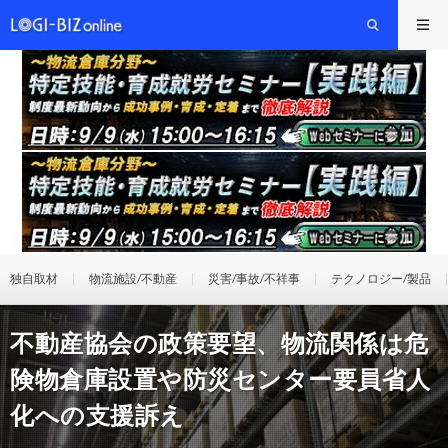
独自取材
物流施設/不動産
災害/事故/不祥事
テクノロジー/製品
不動産協会の政策要望、物流関係は危
険物倉庫設置や防災センター要員省人
化への支援訴え