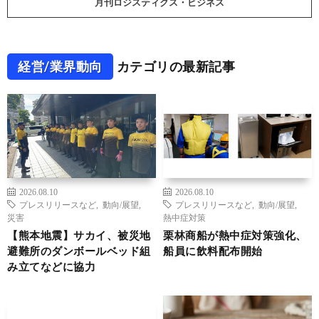
月刊ロジスティクス・ビジネス
経営/業界動向
カテゴリの最新記事
2026.08.10
2026.08.10
プレスリリースなど
,
動向/展望
,
プレスリリースなど
,
動向/展望
,
災害
熱中症対策
【熊本地震】サカイ、被災地
栗林商船が熱中症対策強化、
避難所のダンボールベッド組
船員に飲料配布開始
み立てなどに協力