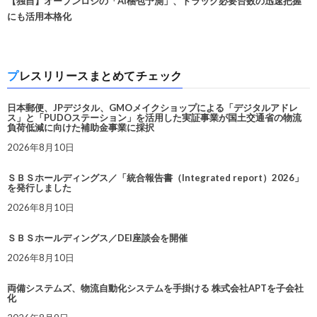
【独自】オープンロジの「AI梱包予測」、トラック必要台数の迅速把握
にも活用本格化
プレスリリースまとめてチェック
日本郵便、JPデジタル、GMOメイクショップによる「デジタルアドレ
ス」と「PUDOステーション」を活用した実証事業が国土交通省の物流
負荷低減に向けた補助金事業に採択
2026年8月10日
ＳＢＳホールディングス／「統合報告書（Integrated report）2026」
を発行しました
2026年8月10日
ＳＢＳホールディングス／DEI座談会を開催
2026年8月10日
両備システムズ、物流自動化システムを手掛ける 株式会社APTを子会社
化