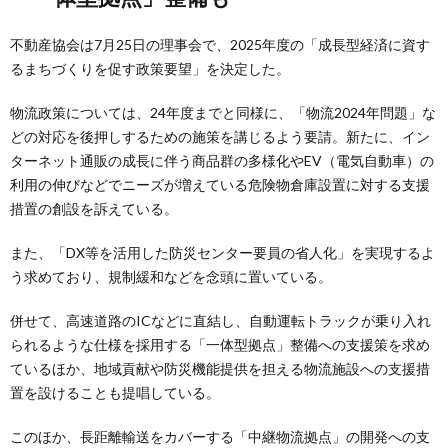
不動産協会は7月25日の理事会で、2025年度の「成長型経済に資す
るまちづくりを促す政策要望」を決定した。
物流政策については、24年度までと同様に、「物流2024年問題」な
どの対応を後押しするための施策を講じるよう要請。新たに、イン
ターネット通販の成長に伴う商品群の多様化やEV（電気自動車）の
利用の伸びなどでニーズが増えている危険物倉庫設置に対する支援
措置の創設を訴えている。
また、「DX等を活用した防災センター要員の省人化」を実現するよ
う求めており、規制緩和などを念頭に置いている。
併せて、高速道路のICなどに直結し、自動運転トラックが乗り入れ
られるような仕様を採用する「一体型拠点」整備への支援策を求め
ているほか、地域貢献や防災機能提供を担える物流施設への支援措
置を設けることも提唱している。
このほか、長距離輸送をカバーする「中継物流拠点」の開発への支