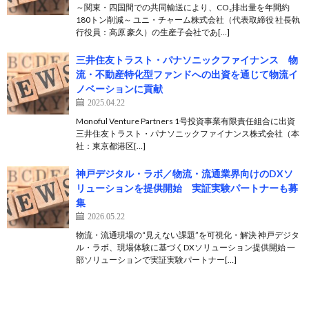
～関東・四国間での共同輸送により、CO₂排出量を年間約
180トン削減～ ユニ・チャーム株式会社（代表取締役 社長執
行役員：高原 豪久）の生産子会社であ[…]
三井住友トラスト・パナソニックファイナンス 物
流・不動産特化型ファンドへの出資を通じて物流イ
ノベーションに貢献
2025.04.22
Monoful Venture Partners 1号投資事業有限責任組合に出資
三井住友トラスト・パナソニックファイナンス株式会社（本
社：東京都港区[…]
神戸デジタル・ラボ／物流・流通業界向けのDXソ
リューションを提供開始 実証実験パートナーも募
集
2026.05.22
物流・流通現場の“見えない課題”を可視化・解決 神戸デジタ
ル・ラボ、現場体験に基づくDXソリューション提供開始 一
部ソリューションで実証実験パートナー[…]