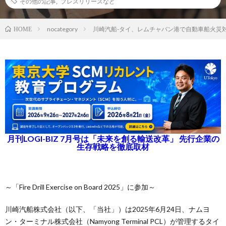
その他の記事
,
プレスリリースなど
nocategory
川崎汽船-タイ、レムチャバン港で自動車船火災
HOME
月刊LOGI-BIZ 7月号は「未来を創る輸送改革」 先行企業の
生存戦略を徹底取材
～「Fire Drill Exercise on Board 2025」に参加～
川崎汽船株式会社（以下、「当社」）は2025年6月24日、ナムヨ
ン・ターミナル株式会社（Namyong Terminal PCL）が管理するタイ