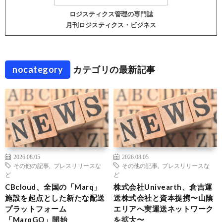
ロジスティクス管理の専門誌
月刊ロジスティクス・ビジネス
nocategory
カテゴリの最新記事
2026.08.05
2026.08.05
その他の記事
,
プレスリリースな
その他の記事
,
プレスリリースな
ど
ど
CBcloud、全国の「Marq」
株式会社Univearth、倉吉運
施設を起点とした新たな配送
送株式会社と資本提携〜山陰
プラットフォーム
エリアへ実運送ネットワーク
「MarqGO」開始
を拡大〜