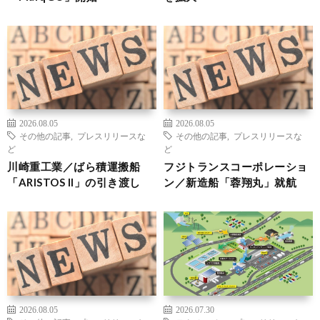
2026.08.05
2026.08.05
その他の記事
,
プレスリリースな
その他の記事
,
プレスリリースな
ど
ど
川崎重工業／ばら積運搬船
フジトランスコーポレーショ
「ARISTOS II」の引き渡し
ン／新造船「蓉翔丸」就航
2026.08.05
2026.07.30