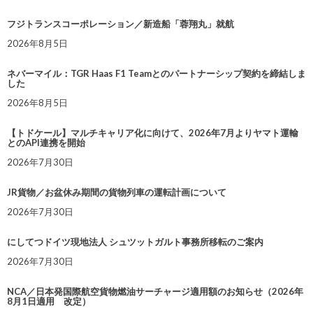
フジトランスコーポレーション／新造船「蓉翔丸」就航
2026年8月5日
ネバーマイル：TGR Haas F1 Teamとのパートナーシップ契約を締結しま
した
2026年8月5日
【トドケール】マルチキャリア化に向けて、2026年7月よりヤマト運輸
とのAPI連携を開始
2026年7月30日
JR貨物／お盆休み期間の貨物列車の運転計画について
2026年7月30日
にしてつドイツ現地法人 シュツットガルト事務所移転のご案内
2026年7月30日
NCA／日本発国際航空貨物燃油サーチャージ適用額のお知らせ（2026年
8月1日適用 改定）