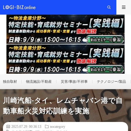
独自取材
物流施設/不動産
災害/事故/不祥事
テクノロジー/製品
川崎汽船-タイ、レムチャバン港で自
動車船火災対応訓練を実施
2025.07.29 00:36:13
nocategory