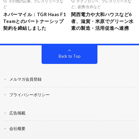
その他の記事
,
プレスリリースな
テクノロジー
,
プレスリリースな
ど
ど
,
提携/合弁など
ネバーマイル：TGR Haas F1
関西電力や大和ハウスなど6
Teamとのパートナーシップ
者、滋賀・米原でグリーン水
契約を締結しました
素の製造・活用促進へ連携
Back to Top
メルマガ会員登録
プライバシーポリシー
広告掲載
会社概要