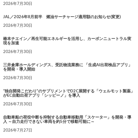
2026年7月30日
JAL／2026年8月前半 燃油サーチャージ適用額のお知らせ(変更)
2026年7月30日
椿本チエイン／再生可能エネルギーを活用し、カーボンニュートラル実
現を加速
2026年7月30日
三井倉庫ホールディングス、受託物流業務に 「生成AI出荷検品アプリ」
を開発・導入開始
2026年7月30日
“独自開発こだわり”のサプリメントでD2C展開する「ウェルモット製薬」
がEC自動出荷アプリ「シッピーノ」を導入
2026年7月30日
自動車船の荷役中断を抑制する自動車移動用「スケーター」を開発・導
入 ～自力走行できない車両を約5分で移動可能に～
2026年7月27日