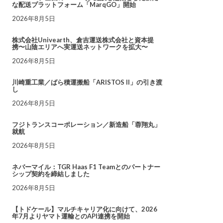
な配送プラットフォーム「MarqGO」開始
2026年8月5日
株式会社Univearth、倉吉運送株式会社と資本提
携〜山陰エリアへ実運送ネットワークを拡大〜
2026年8月5日
川崎重工業／ばら積運搬船「ARISTOS II」の引き渡
し
2026年8月5日
フジトランスコーポレーション／新造船「蓉翔丸」
就航
2026年8月5日
ネバーマイル：TGR Haas F1 Teamとのパートナー
シップ契約を締結しました
2026年8月5日
【トドケール】マルチキャリア化に向けて、2026
年7月よりヤマト運輸とのAPI連携を開始