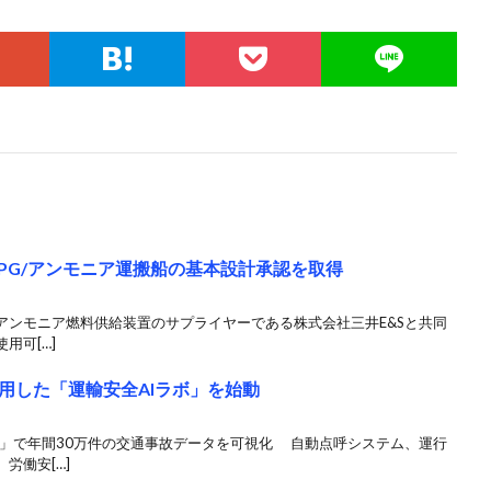
PG/アンモニア運搬船の基本設計承認を取得
アンモニア燃料供給装置のサプライヤーである株式会社三井E&Sと共同
用可[…]
用した「運輸安全AIラボ」を始動
ログ）」で年間30万件の交通事故データを可視化 自動点呼システム、運行
労働安[…]