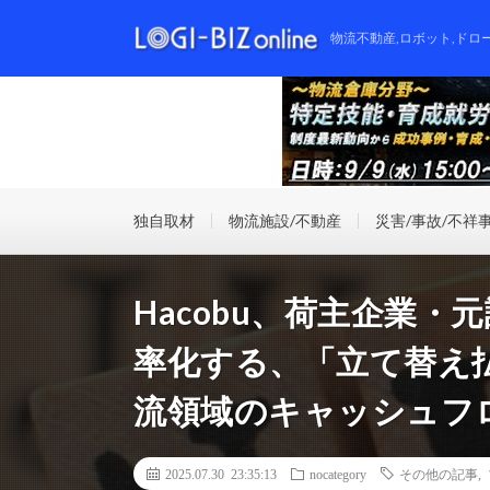
物流不動産,ロボット,ドロ
独自取材
物流施設/不動産
災害/事故/不祥
Hacobu、荷主企業
率化する、「立て替え
流領域のキャッシュフ
2025.07.30 23:35:13
nocategory
その他の記事
,