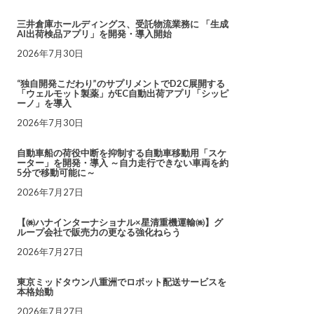
三井倉庫ホールディングス、受託物流業務に 「生成
AI出荷検品アプリ」を開発・導入開始
2026年7月30日
“独自開発こだわり”のサプリメントでD2C展開する
「ウェルモット製薬」がEC自動出荷アプリ「シッピ
ーノ」を導入
2026年7月30日
自動車船の荷役中断を抑制する自動車移動用「スケ
ーター」を開発・導入 ～自力走行できない車両を約
5分で移動可能に～
2026年7月27日
【㈱ハナインターナショナル×星清重機運輸㈱】グ
ループ会社で販売力の更なる強化ねらう
2026年7月27日
東京ミッドタウン八重洲でロボット配送サービスを
本格始動
2026年7月27日