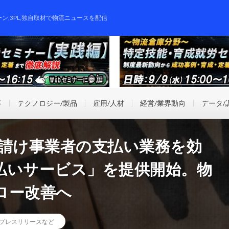
ーン,3PL,独自取材で物流ニュースを配信
事
テクノロジー/製品
雇用/人材
経営/業界動向
データ/
・元請け事業者の支払い業務を効
払いサービス」を提供開始。物
ロー改善へ
プレスリリースなど