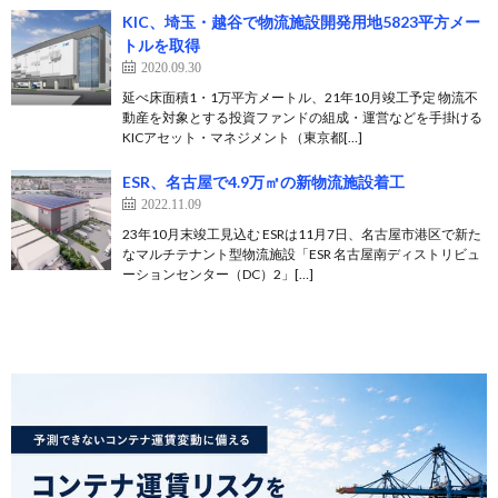
KIC、埼玉・越谷で物流施設開発用地5823平方メー
トルを取得
2020.09.30
延べ床面積1・1万平方メートル、21年10月竣工予定 物流不
動産を対象とする投資ファンドの組成・運営などを手掛ける
KICアセット・マネジメント（東京都[…]
ESR、名古屋で4.9万㎡の新物流施設着⼯
2022.11.09
23年10⽉末竣⼯見込む ESRは11月7日、名古屋市港区で新た
なマルチテナント型物流施設「ESR 名古屋南ディストリビュ
ーションセンター（DC）2」[…]