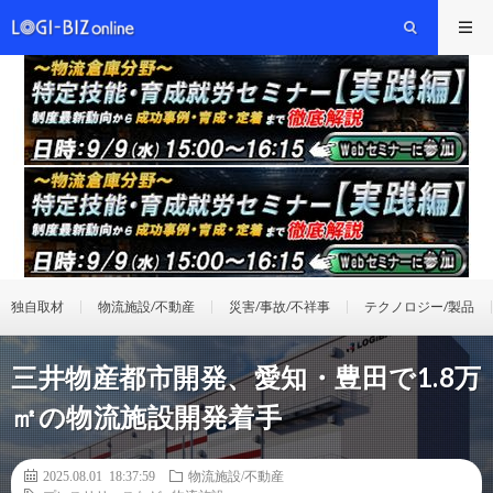
独自取材
物流施設/不動産
災害/事故/不祥事
テクノロジー/製品
三井物産都市開発、愛知・豊田で1.8万
㎡の物流施設開発着手
2025.08.01 18:37:59
物流施設/不動産