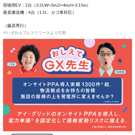
荷物用EV：2台（3.5t,W=3m,D=4m,H=3.15m）
垂直搬送機：4台（1.5t、カゴ車対応）
（藤原秀行）
※いずれもプレスリリースより引用