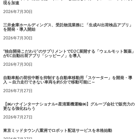
現を加速
2026年7月30日
三井倉庫ホールディングス、受託物流業務に 「生成AI出荷検品アプリ」
を開発・導入開始
2026年7月30日
“独自開発こだわり”のサプリメントでD2C展開する「ウェルモット製薬」
がEC自動出荷アプリ「シッピーノ」を導入
2026年7月30日
自動車船の荷役中断を抑制する自動車移動用「スケーター」を開発・導
入 ～自力走行できない車両を約5分で移動可能に～
2026年7月27日
【㈱ハナインターナショナル×星清重機運輸㈱】グループ会社で販売力の
更なる強化ねらう
2026年7月27日
東京ミッドタウン八重洲でロボット配送サービスを本格始動
2026年7月27日