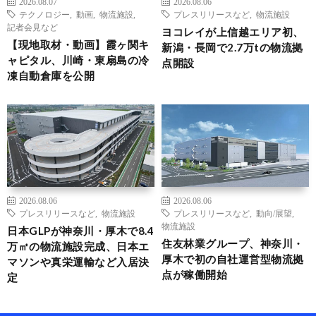
2026.08.07
2026.08.06
テクノロジー
,
動画
,
物流施設
,
プレスリリースなど
,
物流施設
記者会見など
ヨコレイが上信越エリア初、
【現地取材・動画】霞ヶ関キ
新潟・長岡で2.7万tの物流拠
ャピタル、川崎・東扇島の冷
点開設
凍自動倉庫を公開
2026.08.06
2026.08.06
プレスリリースなど
,
物流施設
プレスリリースなど
,
動向/展望
,
物流施設
日本GLPが神奈川・厚木で8.4
住友林業グループ、神奈川・
万㎡の物流施設完成、日本エ
厚木で初の自社運営型物流拠
マソンや真栄運輸など入居決
点が稼働開始
定