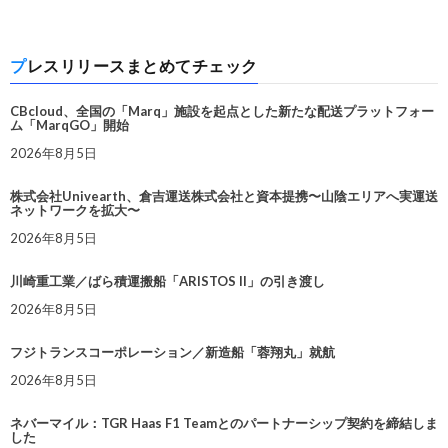
プレスリリースまとめてチェック
CBcloud、全国の「Marq」施設を起点とした新たな配送プラットフォー
ム「MarqGO」開始
2026年8月5日
株式会社Univearth、倉吉運送株式会社と資本提携〜山陰エリアへ実運送
ネットワークを拡大〜
2026年8月5日
川崎重工業／ばら積運搬船「ARISTOS II」の引き渡し
2026年8月5日
フジトランスコーポレーション／新造船「蓉翔丸」就航
2026年8月5日
ネバーマイル：TGR Haas F1 Teamとのパートナーシップ契約を締結しま
した