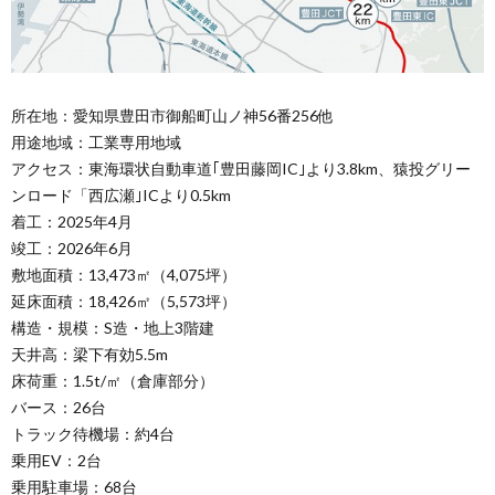
所在地：愛知県豊田市御船町山ノ神56番256他
用途地域：工業専用地域
アクセス：東海環状自動車道｢豊田藤岡IC｣より3.8km、猿投グリー
ンロード「西広瀬｣ICより0.5km
着工：2025年4月
竣工：2026年6月
敷地面積：13,473㎡（4,075坪）
延床面積：18,426㎡（5,573坪）
構造・規模：S造・地上3階建
天井高：梁下有効5.5m
床荷重：1.5t/㎡（倉庫部分）
バース：26台
トラック待機場：約4台
乗用EV：2台
乗用駐車場：68台