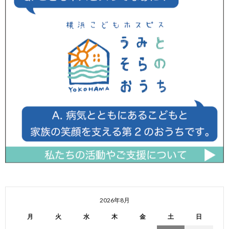
2026年8月
月
火
水
木
金
土
日