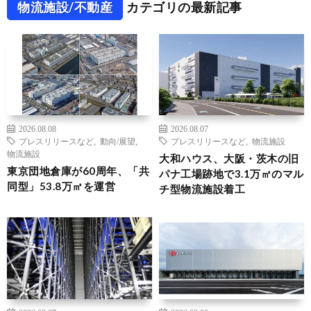
物流施設/不動産
カテゴリの最新記事
2026.08.08
2026.08.07
プレスリリースなど
,
動向/展望
,
プレスリリースなど
,
物流施設
物流施設
大和ハウス、大阪・茨木の旧
東京団地倉庫が60周年、「共
パナ工場跡地で3.1万㎡のマル
同型」53.8万㎡を運営
チ型物流施設着工