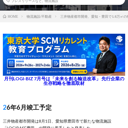
プレスリリースなど
,
物流施設
物流施設/不動産
三井物産都市開発、愛知・豊田で1.8万㎡
HOME
月刊LOGI-BIZ 7月号は「未来を創る輸送改革」 先行企業の
生存戦略を徹底取材
26年6月竣工予定
三井物産都市開発は8月1日、愛知県豊田市で新たな物流施設
「LOGIBASE豊田」の開発に着手したと発表した。