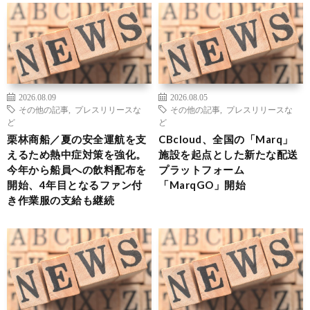
2026.08.09
2026.08.05
その他の記事
,
プレスリリースな
その他の記事
,
プレスリリースな
ど
ど
栗林商船／夏の安全運航を支
CBcloud、全国の「Marq」
えるため熱中症対策を強化。
施設を起点とした新たな配送
今年から船員への飲料配布を
プラットフォーム
開始、4年目となるファン付
「MarqGO」開始
き作業服の支給も継続