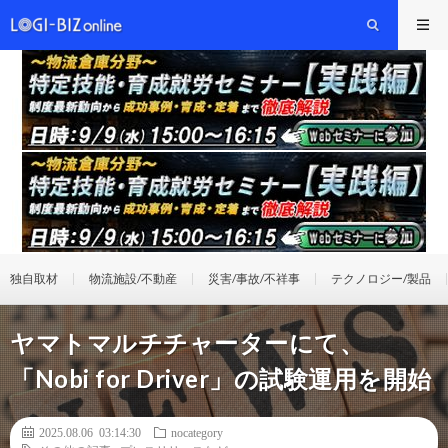
独自取材
物流施設/不動産
災害/事故/不祥事
テクノロジー/製品
ヤマトマルチチャーターにて、
「Nobi for Driver」の試験運用を開始
2025.08.06 03:14:30
nocategory