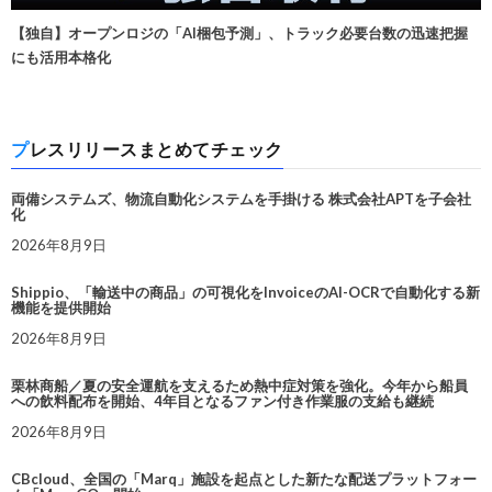
【独自】オープンロジの「AI梱包予測」、トラック必要台数の迅速把握
にも活用本格化
プレスリリースまとめてチェック
両備システムズ、物流自動化システムを手掛ける 株式会社APTを子会社
化
2026年8月9日
Shippio、「輸送中の商品」の可視化をInvoiceのAI-OCRで自動化する新
機能を提供開始
2026年8月9日
栗林商船／夏の安全運航を支えるため熱中症対策を強化。今年から船員
への飲料配布を開始、4年目となるファン付き作業服の支給も継続
2026年8月9日
CBcloud、全国の「Marq」施設を起点とした新たな配送プラットフォー