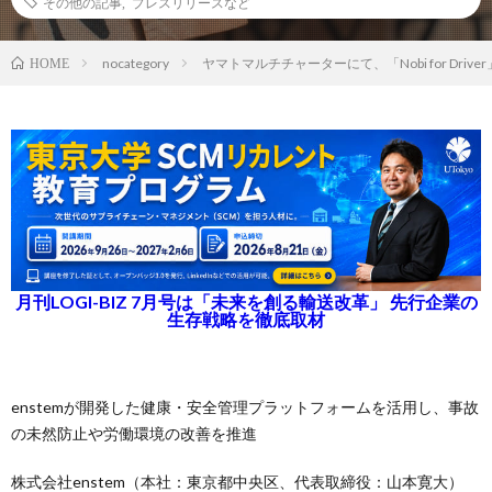
その他の記事
,
プレスリリースなど
nocategory
ヤマトマルチチャーターにて、「Nobi for Driv
HOME
月刊LOGI-BIZ 7月号は「未来を創る輸送改革」 先行企業の
生存戦略を徹底取材
enstemが開発した健康・安全管理プラットフォームを活用し、事故
の未然防止や労働環境の改善を推進
株式会社enstem（本社：東京都中央区、代表取締役：山本寛大）