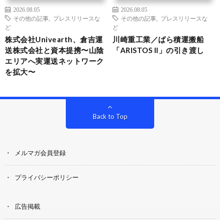
2026.08.05
2026.08.05
その他の記事
,
プレスリリースな
その他の記事
,
プレスリリースな
ど
ど
株式会社Univearth、倉吉運
川崎重工業／ばら積運搬船
送株式会社と資本提携〜山陰
「ARISTOS II」の引き渡し
エリアへ実運送ネットワーク
を拡大〜
Back to Top
メルマガ会員登録
プライバシーポリシー
広告掲載