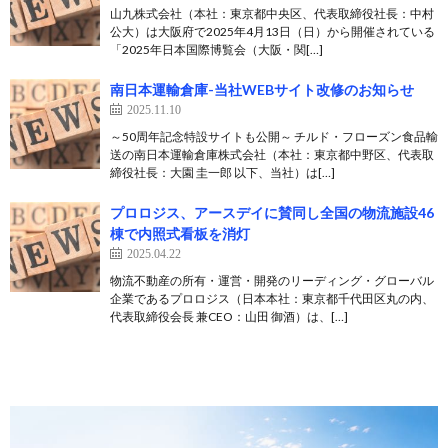
山九株式会社（本社：東京都中央区、代表取締役社長：中村
公大）は大阪府で2025年4月13日（日）から開催されている
「2025年日本国際博覧会（大阪・関[…]
南日本運輸倉庫-当社WEBサイト改修のお知らせ
2025.11.10
～50周年記念特設サイトも公開～ チルド・フローズン食品輸
送の南日本運輸倉庫株式会社（本社：東京都中野区、代表取
締役社長：大園 圭一郎 以下、当社）は[…]
プロロジス、アースデイに賛同し全国の物流施設46
棟で内照式看板を消灯
2025.04.22
物流不動産の所有・運営・開発のリーディング・グローバル
企業であるプロロジス（日本本社：東京都千代田区丸の内、
代表取締役会長 兼CEO：山田 御酒）は、[…]