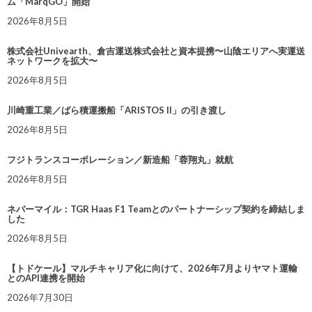
ム「MarqGO」開始
2026年8月5日
株式会社Univearth、倉吉運送株式会社と資本提携〜山陰エリアへ実運送
ネットワークを拡大〜
2026年8月5日
川崎重工業／ばら積運搬船「ARISTOS II」の引き渡し
2026年8月5日
フジトランスコーポレーション／新造船「蓉翔丸」就航
2026年8月5日
ネバーマイル：TGR Haas F1 Teamとのパートナーシップ契約を締結しま
した
2026年8月5日
【トドケール】マルチキャリア化に向けて、2026年7月よりヤマト運輸
とのAPI連携を開始
2026年7月30日