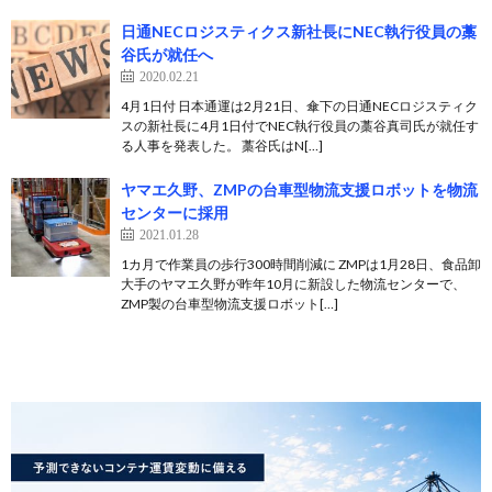
日通NECロジスティクス新社長にNEC執行役員の藁
谷氏が就任へ
2020.02.21
4月1日付 日本通運は2月21日、傘下の日通NECロジスティク
スの新社長に4月1日付でNEC執行役員の藁谷真司氏が就任す
る人事を発表した。 藁谷氏はN[…]
ヤマエ久野、ZMPの台車型物流支援ロボットを物流
センターに採用
2021.01.28
1カ月で作業員の歩行300時間削減に ZMPは1月28日、食品卸
大手のヤマエ久野が昨年10月に新設した物流センターで、
ZMP製の台車型物流支援ロボット[…]