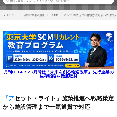
動向/展望
,
プレスリリースなど
,
物流施設
経営/業界動向
CBRE、アルプス物流の国内物流施設8物件売
HOME
月刊LOGI-BIZ 7月号は「未来を創る輸送改革」 先行企業の
生存戦略を徹底取材
「アセット・ライト」施策推進へ戦略策定
から施設管理まで一気通貫で対応