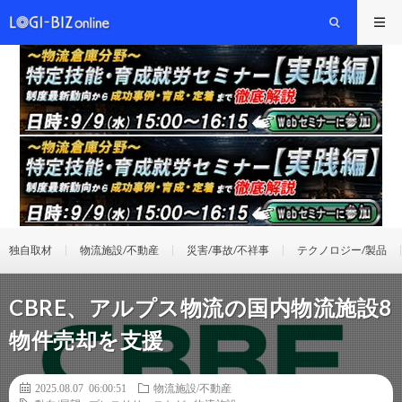
独自取材
物流施設/不動産
災害/事故/不祥事
テクノロジー/製品
CBRE、アルプス物流の国内物流施設8
物件売却を支援
2025.08.07 06:00:51
物流施設/不動産