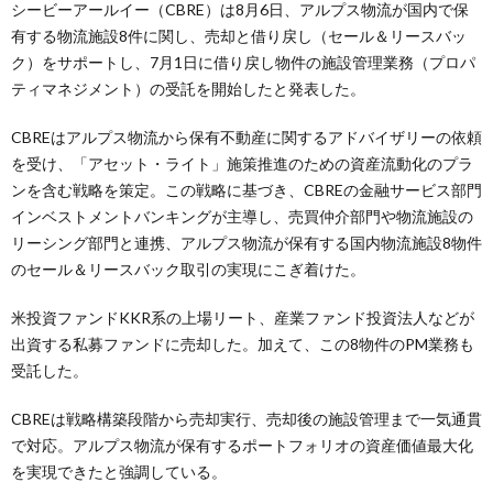
シービーアールイー（CBRE）は8月6日、アルプス物流が国内で保
有する物流施設8件に関し、売却と借り戻し（セール＆リースバッ
ク）をサポートし、7月1日に借り戻し物件の施設管理業務（プロパ
ティマネジメント）の受託を開始したと発表した。
CBREはアルプス物流から保有不動産に関するアドバイザリーの依頼
を受け、「アセット・ライト」施策推進のための資産流動化のプラ
ンを含む戦略を策定。この戦略に基づき、CBREの金融サービス部門
インベストメントバンキングが主導し、売買仲介部門や物流施設の
リーシング部門と連携、アルプス物流が保有する国内物流施設8物件
のセール＆リースバック取引の実現にこぎ着けた。
米投資ファンドKKR系の上場リート、産業ファンド投資法人などが
出資する私募ファンドに売却した。加えて、この8物件のPM業務も
受託した。
CBREは戦略構築段階から売却実行、売却後の施設管理まで一気通貫
で対応。アルプス物流が保有するポートフォリオの資産価値最大化
を実現できたと強調している。