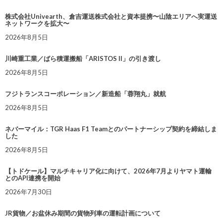
株式会社Univearth、倉吉運送株式会社と資本提携〜山陰エリアへ実運送
ネットワークを拡大〜
2026年8月5日
川崎重工業／ばら積運搬船「ARISTOS II」の引き渡し
2026年8月5日
フジトランスコーポレーション／新造船「蓉翔丸」就航
2026年8月5日
ネバーマイル：TGR Haas F1 Teamとのパートナーシップ契約を締結しま
した
2026年8月5日
【トドケール】マルチキャリア化に向けて、2026年7月よりヤマト運輸
とのAPI連携を開始
2026年7月30日
JR貨物／お盆休み期間の貨物列車の運転計画について