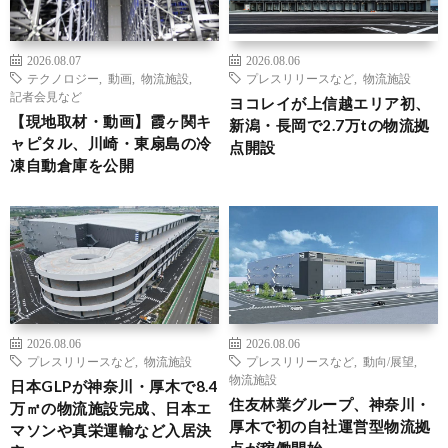
2026.08.07
2026.08.06
テクノロジー
,
動画
,
物流施設
,
プレスリリースなど
,
物流施設
記者会見など
ヨコレイが上信越エリア初、
【現地取材・動画】霞ヶ関キ
新潟・長岡で2.7万tの物流拠
ャピタル、川崎・東扇島の冷
点開設
凍自動倉庫を公開
2026.08.06
2026.08.06
プレスリリースなど
,
物流施設
プレスリリースなど
,
動向/展望
,
物流施設
日本GLPが神奈川・厚木で8.4
住友林業グループ、神奈川・
万㎡の物流施設完成、日本エ
厚木で初の自社運営型物流拠
マソンや真栄運輸など入居決
点が稼働開始