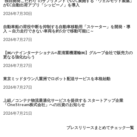
“独自開発こだわり”のサプリメントでD2C展開する「ウェルモット製薬」
がEC自動出荷アプリ「シッピーノ」を導入
2026年7月30日
自動車船の荷役中断を抑制する自動車移動用「スケーター」を開発・導
入 ～自力走行できない車両を約5分で移動可能に～
2026年7月27日
【㈱ハナインターナショナル×星清重機運輸㈱】グループ会社で販売力の
更なる強化ねらう
2026年7月27日
東京ミッドタウン八重洲でロボット配送サービスを本格始動
2026年7月27日
上組／コンテナ物流最適化サービスを提供する スタートアップ企業
「OneStream株式会社」への出資のお知らせ
2026年7月21日
プレスリリースまとめてチェック一覧