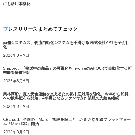
にも活用本格化
プレスリリースまとめてチェック
両備システムズ、物流自動化システムを手掛ける 株式会社APTを子会社
化
2026年8月9日
Shippio、「輸送中の商品」の可視化をInvoiceのAI-OCRで自動化する新
機能を提供開始
2026年8月9日
栗林商船／夏の安全運航を支えるため熱中症対策を強化。今年から船員
への飲料配布を開始、4年目となるファン付き作業服の支給も継続
2026年8月9日
CBcloud、全国の「Marq」施設を起点とした新たな配送プラットフォー
ム「MarqGO」開始
2026年8月5日