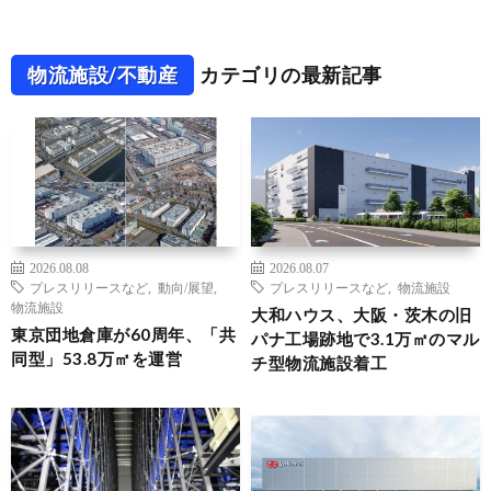
物流施設/不動産
カテゴリの最新記事
2026.08.08
2026.08.07
プレスリリースなど
,
動向/展望
,
プレスリリースなど
,
物流施設
物流施設
大和ハウス、大阪・茨木の旧
東京団地倉庫が60周年、「共
パナ工場跡地で3.1万㎡のマル
同型」53.8万㎡を運営
チ型物流施設着工