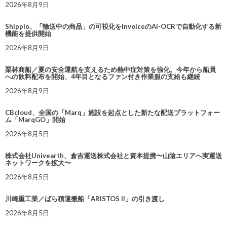
2026年8月9日
Shippio、「輸送中の商品」の可視化をInvoiceのAI-OCRで自動化する新
機能を提供開始
2026年8月9日
栗林商船／夏の安全運航を支えるため熱中症対策を強化。今年から船員
への飲料配布を開始、4年目となるファン付き作業服の支給も継続
2026年8月9日
CBcloud、全国の「Marq」施設を起点とした新たな配送プラットフォー
ム「MarqGO」開始
2026年8月5日
株式会社Univearth、倉吉運送株式会社と資本提携〜山陰エリアへ実運送
ネットワークを拡大〜
2026年8月5日
川崎重工業／ばら積運搬船「ARISTOS II」の引き渡し
2026年8月5日