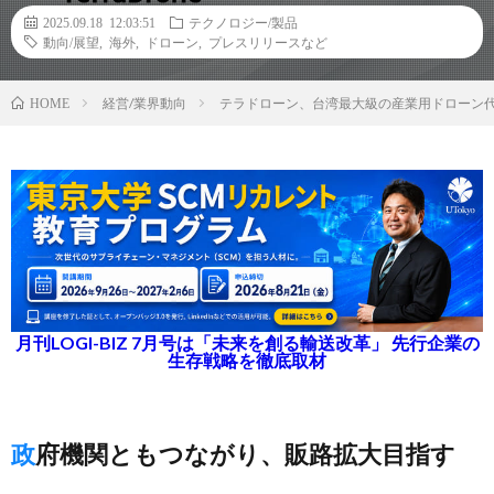
2025.09.18 12:03:51
テクノロジー/製品
動向/展望
,
海外
,
ドローン
,
プレスリリースなど
経営/業界動向
テラドローン、台湾最大級の産業用ドローン
HOME
月刊LOGI-BIZ 7月号は「未来を創る輸送改革」 先行企業の
生存戦略を徹底取材
政府機関ともつながり、販路拡大目指す