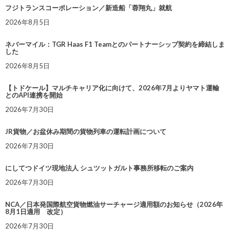
フジトランスコーポレーション／新造船「蓉翔丸」就航
2026年8月5日
ネバーマイル：TGR Haas F1 Teamとのパートナーシップ契約を締結しま
した
2026年8月5日
【トドケール】マルチキャリア化に向けて、2026年7月よりヤマト運輸
とのAPI連携を開始
2026年7月30日
JR貨物／お盆休み期間の貨物列車の運転計画について
2026年7月30日
にしてつドイツ現地法人 シュツットガルト事務所移転のご案内
2026年7月30日
NCA／日本発国際航空貨物燃油サーチャージ適用額のお知らせ（2026年
8月1日適用 改定）
2026年7月30日