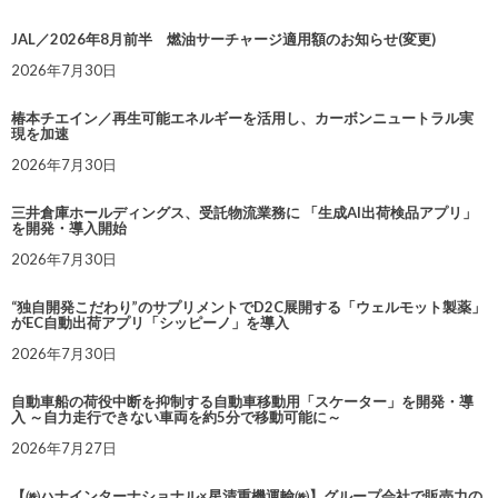
JAL／2026年8月前半 燃油サーチャージ適用額のお知らせ(変更)
2026年7月30日
椿本チエイン／再生可能エネルギーを活用し、カーボンニュートラル実
現を加速
2026年7月30日
三井倉庫ホールディングス、受託物流業務に 「生成AI出荷検品アプリ」
を開発・導入開始
2026年7月30日
“独自開発こだわり”のサプリメントでD2C展開する「ウェルモット製薬」
がEC自動出荷アプリ「シッピーノ」を導入
2026年7月30日
自動車船の荷役中断を抑制する自動車移動用「スケーター」を開発・導
入 ～自力走行できない車両を約5分で移動可能に～
2026年7月27日
【㈱ハナインターナショナル×星清重機運輸㈱】グループ会社で販売力の