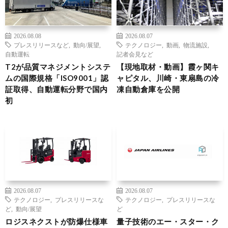
2026.08.08
2026.08.07
プレスリリースなど
,
動向/展望
,
テクノロジー
,
動画
,
物流施設
,
自動運転
記者会見など
T2が品質マネジメントシステ
【現地取材・動画】霞ヶ関キ
ムの国際規格「ISO9001」認
ャピタル、川崎・東扇島の冷
証取得、自動運転分野で国内
凍自動倉庫を公開
初
2026.08.07
2026.08.07
テクノロジー
,
プレスリリースな
テクノロジー
,
プレスリリースな
ど
,
動向/展望
ど
ロジスネクストが防爆仕様車
量子技術のエー・スター・ク