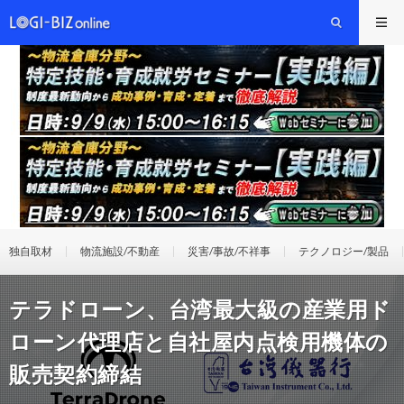
独自取材
物流施設/不動産
災害/事故/不祥事
テクノロジー/製品
テラドローン、台湾最大級の産業用ド
ローン代理店と自社屋内点検用機体の
販売契約締結