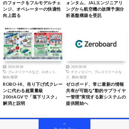
のフォークをフルモデルチェ
ォンタム、JALエンジニアリ
ンジ、オペレーターの快適性
ングから航空機の故障予測分
向上図る
析基盤構築を受託
2026.08.06
2026.08.06
プレスリリースなど
,
ロボット
,
テクノロジー
,
プレスリリースな
動向/展望
ど
,
動向/展望
ROBO-HI、吊り下げ式クレー
ゼロボード、常に最新の情報
ンに代わる超重量級
共有が可能な“動的サプライヤ
200tAGVで「落下リスク」
ー管理”実現する新システムの
解消と説明
提供開始へ