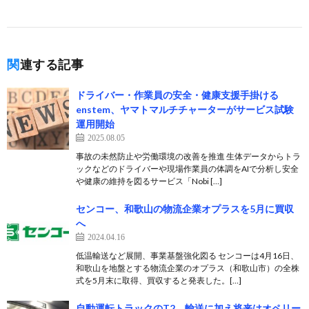
関連する記事
ドライバー・作業員の安全・健康支援手掛ける
enstem、ヤマトマルチチャーターがサービス試験
運用開始
2025.08.05
事故の未然防止や労働環境の改善を推進 生体データからトラ
ックなどのドライバーや現場作業員の体調をAIで分析し安全
や健康の維持を図るサービス「Nobi […]
センコー、和歌山の物流企業オプラスを5月に買収
へ
2024.04.16
低温輸送など展開、事業基盤強化図る センコーは4月16日、
和歌山を地盤とする物流企業のオプラス（和歌山市）の全株
式を5月末に取得、買収すると発表した。[…]
自動運転トラックのT2、輸送に加え将来はオペリー