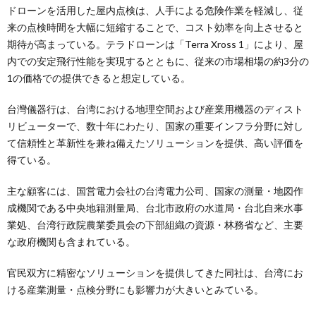
ドローンを活用した屋内点検は、人手による危険作業を軽減し、従
来の点検時間を大幅に短縮することで、コスト効率を向上させると
期待が高まっている。テラドローンは「Terra Xross 1」により、屋
内での安定飛行性能を実現するとともに、従来の市場相場の約3分の
1の価格での提供できると想定している。
台灣儀器行は、台湾における地理空間および産業用機器のディスト
リビューターで、数十年にわたり、国家の重要インフラ分野に対し
て信頼性と革新性を兼ね備えたソリューションを提供、高い評価を
得ている。
主な顧客には、国営電力会社の台湾電力公司、国家の測量・地図作
成機関である中央地籍測量局、台北市政府の水道局・台北自来水事
業処、台湾行政院農業委員会の下部組織の資源・林務省など、主要
な政府機関も含まれている。
官民双方に精密なソリューションを提供してきた同社は、台湾にお
ける産業測量・点検分野にも影響力が大きいとみている。