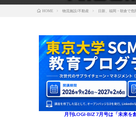
物流施設/不動産
日新、福岡・朝倉で危
HOME
月刊LOGI-BIZ 7月号は「未