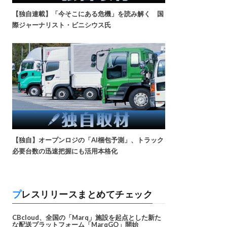
【独自連載】「今そこにある危機」を読み解く 国
際ジャーナリスト・ビニシウス氏
【独自】オープンロジの「AI梱包予測」、トラック
必要台数の迅速把握にも活用本格化
プレスリリースまとめてチェック
CBcloud、全国の「Marq」施設を起点とした新た
な配送プラットフォーム「MarqGO」開始