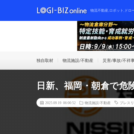
物流不動産,ロボット,ドロ
独自取材
物流施設/不動産
災害/事故/不祥
日新、福岡・朝倉で危
2025.09.19 06:00:52
物流施設/不動産
プレスリ