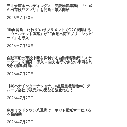
三井倉庫ホールディングス、受託物流業務に 「生成
AI出荷検品アプリ」を開発・導入開始
2026年7月30日
“独自開発こだわり”のサプリメントでD2C展開する
「ウェルモット製薬」がEC自動出荷アプリ「シッピ
ーノ」を導入
2026年7月30日
自動車船の荷役中断を抑制する自動車移動用「スケ
ーター」を開発・導入 ～自力走行できない車両を約
5分で移動可能に～
2026年7月27日
【㈱ハナインターナショナル×星清重機運輸㈱】グ
ループ会社で販売力の更なる強化ねらう
2026年7月27日
東京ミッドタウン八重洲でロボット配送サービスを
本格始動
2026年7月27日