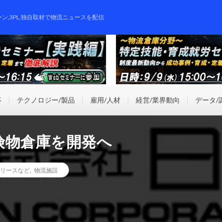
ーン,3PL,独自取材で物流ニュースを配信
事
テクノロジー/製品
雇用/人材
経営/業界動向
データ/
険物倉庫を開発へ
リースなど
,
物流施設