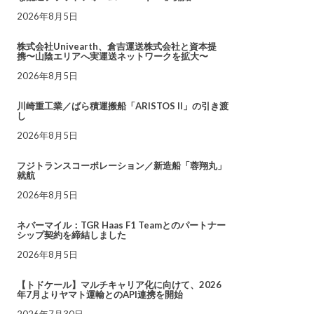
2026年8月5日
株式会社Univearth、倉吉運送株式会社と資本提
携〜山陰エリアへ実運送ネットワークを拡大〜
2026年8月5日
川崎重工業／ばら積運搬船「ARISTOS II」の引き渡
し
2026年8月5日
フジトランスコーポレーション／新造船「蓉翔丸」
就航
2026年8月5日
ネバーマイル：TGR Haas F1 Teamとのパートナー
シップ契約を締結しました
2026年8月5日
【トドケール】マルチキャリア化に向けて、2026
年7月よりヤマト運輸とのAPI連携を開始
2026年7月30日