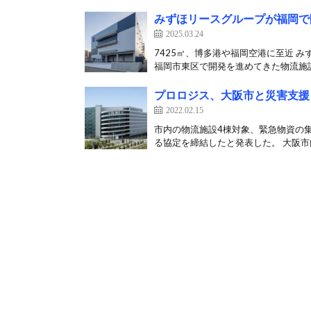
みずほリースグループが福岡で
2025.03.24
7425㎡、博多港や福岡空港に至近 み
福岡市東区で開発を進めてきた物流施設
プロロジス、大阪市と災害支援
2022.02.15
市内の物流施設4棟対象、緊急物資の集
る協定を締結したと発表した。 大阪市内