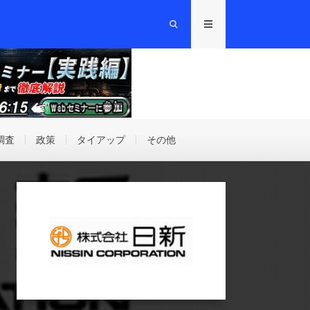
調査
政策
タイアップ
その他