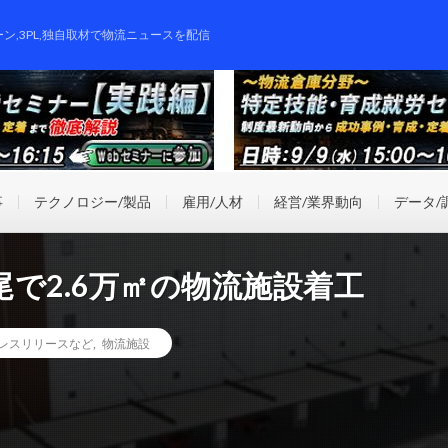
ーン,3PL,独自取材で物流ニュースを配信
事
テクノロジー/製品
雇用/人材
経営/業界動向
データ/
で2.6万㎡の物流施設着工
レスリリースなど
,
物流施設