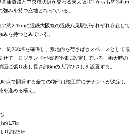
神高速道路と中央環状線が交わる東大阪JCTからも約3.4km
に強みを持つ立地となっている。
側の約2.4kmに近鉄大阪線の近鉄八尾駅がそれぞれ存在して
強みを持つとみている。
5m、約700坪を確保し、敷地内を荷さばきスペースとして最
併せて、ロジランドが標準仕様に設定している、雨天時の
前面に張り出し長さ約8mの大型ひさしを設置する。
現時点で開発する全ての物件は竣工前にテナントが決定し
発を進める構え。
他
1.7㎞
約2.5㎞