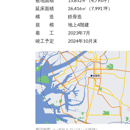
敷地面積 15,852㎡（4,795坪）
延床面積 26,416㎡（7,991 坪）
構 造 鉄骨造
規 模 地上4階建
着 工 2023年7月
竣工予定 2024年10月末
周辺地図（いずれもロジランド提供）