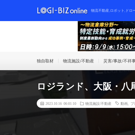
物流不動産,ロボット,ドロ
独自取材
物流施設/不動産
災害/事故/不祥
ロジランド、大阪・八尾
2023.10.16 06:01:10
物流施設/不動産
動画
,
プ