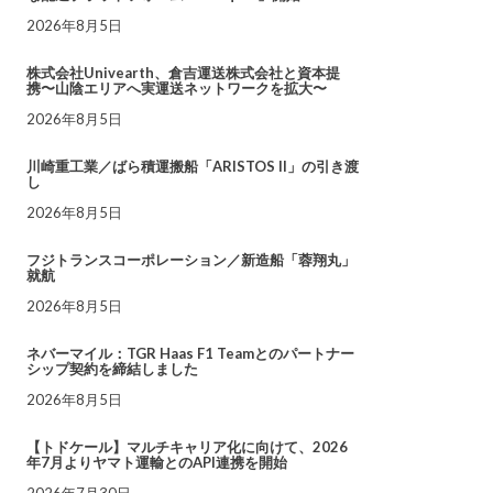
2026年8月5日
株式会社Univearth、倉吉運送株式会社と資本提
携〜山陰エリアへ実運送ネットワークを拡大〜
2026年8月5日
川崎重工業／ばら積運搬船「ARISTOS II」の引き渡
し
2026年8月5日
フジトランスコーポレーション／新造船「蓉翔丸」
就航
2026年8月5日
ネバーマイル：TGR Haas F1 Teamとのパートナー
シップ契約を締結しました
2026年8月5日
【トドケール】マルチキャリア化に向けて、2026
年7月よりヤマト運輸とのAPI連携を開始
2026年7月30日