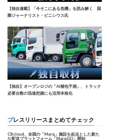
【独自連載】「今そこにある危機」を読み解く 国
際ジャーナリスト・ビニシウス氏
【独自】オープンロジの「AI梱包予測」、トラック
必要台数の迅速把握にも活用本格化
プレスリリースまとめてチェック
CBcloud、全国の「Marq」施設を起点とした新た
な配送プラットフォーム「MarqGO」開始