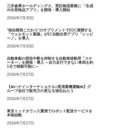
三井倉庫ホールディングス、受託物流業務に 「生成
AI出荷検品アプリ」を開発・導入開始
2026年7月30日
“独自開発こだわり”のサプリメントでD2C展開する
「ウェルモット製薬」がEC自動出荷アプリ「シッピ
ーノ」を導入
2026年7月30日
自動車船の荷役中断を抑制する自動車移動用「スケ
ーター」を開発・導入 ～自力走行できない車両を約
5分で移動可能に～
2026年7月27日
【㈱ハナインターナショナル×星清重機運輸㈱】グ
ループ会社で販売力の更なる強化ねらう
2026年7月27日
東京ミッドタウン八重洲でロボット配送サービスを
本格始動
2026年7月27日