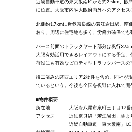
近畿自動車道の東大阪南ICから約2.5km、阪
に位置。大阪市内や大阪府内外へのアクセス
北側約1.7kmに近鉄奈良線の若江岩田駅、南
おり、周辺に住宅地も多く、労働力確保でも
バース前面のトラックヤード部分は奥行32.
大限有効活用できるレイアウトにする予定。
荷役にも有効なピロティ型トラックバースの
竣工済みの関西エリア2物件を含め、同社が
ているという。今後も全国を視野に入れて開
■物件概要
所在地 大阪府八尾市泉町三丁目17番
アクセス 近鉄奈良線「若江岩田」駅より約
近畿自動車道「東大阪南」I.Cより