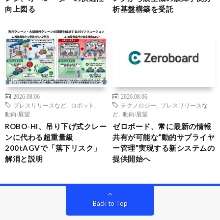
向上図る
析基盤構築を受託
2026.08.06
2026.08.06
プレスリリースなど
,
ロボット
,
テクノロジー
,
プレスリリースな
動向/展望
ど
,
動向/展望
ROBO-HI、吊り下げ式クレー
ゼロボード、常に最新の情報
ンに代わる超重量級
共有が可能な“動的サプライヤ
200tAGVで「落下リスク」
ー管理”実現する新システムの
解消と説明
提供開始へ
Back to Top