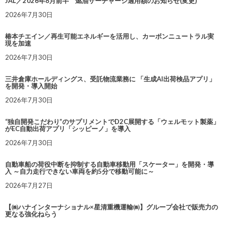
JAL／2026年8月前半 燃油サーチャージ適用額のお知らせ(変更)
2026年7月30日
椿本チエイン／再生可能エネルギーを活用し、カーボンニュートラル実
現を加速
2026年7月30日
三井倉庫ホールディングス、受託物流業務に 「生成AI出荷検品アプリ」
を開発・導入開始
2026年7月30日
“独自開発こだわり”のサプリメントでD2C展開する「ウェルモット製薬」
がEC自動出荷アプリ「シッピーノ」を導入
2026年7月30日
自動車船の荷役中断を抑制する自動車移動用「スケーター」を開発・導
入 ～自力走行できない車両を約5分で移動可能に～
2026年7月27日
【㈱ハナインターナショナル×星清重機運輸㈱】グループ会社で販売力の
更なる強化ねらう