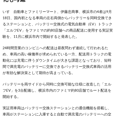
いすゞ自動車とファミリーマート、伊藤忠商事、横浜市の4者は9月
18日、国内初となる車両の左右両側からバッテリーを同時交換でき
るステーションと、バッテリー交換式の電気自動車（EV）トラック
「エルフEV」をファミマの約80店舗への商品配送に使用する実証実
験を、11月に横浜市内で開始すると発表した。
24時間営業のコンビニへの配送は昼夜問わず連続して行われるた
め、車両の高い稼働率が求められている一方、配送用トラックの電
動化には充電に伴うダウンタイムが大きな課題となっており、短時
間で満充電のバッテリーに交換できるバッテリー交換式車両の活用
が有効な解決策として期待が高まっている。
バッテリーを両サイドから同時に交換可能な仕様に改造した「エル
フEV」を3台配備し、横浜市内のファミマ約80店舗でルート配送を
開始する。
実証用車両はバッテリー交換ステーションとの通信機能を搭載し、
車両がステーションに入庫すると自動で満充電のバッテリーへの交