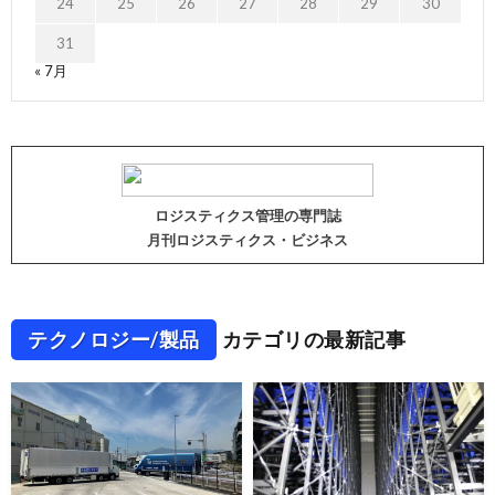
24
25
26
27
28
29
30
31
« 7月
ロジスティクス管理の専門誌
月刊ロジスティクス・ビジネス
テクノロジー/製品
カテゴリの最新記事