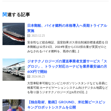
関連する記事
日本郵船、バイオ燃料の本格導入へ長期トライアル
実施
2023.12.25
安全性など総合検証、温室効果ガス排出削減目標達成図る 日
本郵船は12月21日、2024年度からCO2排出量が実質ゼロと
みなされるバイオ燃料を、既存の重[…]
ジオテクノロジーズの運送事業者支援サービス「ス
グロジ」、トラック対応カーナビを業界最安値の月
600円で開始
2024.06.25
大型車駐車可能なコンビニやガソリンスタンドなども容易に
検索可能 カーナビゲーションシステム向けデジタル地図など
を取り扱うジオテクノロジーズは6月25日[…]
【独自取材、動画】GROUND、米社製ピースピッ
キングロボットシステムを公開