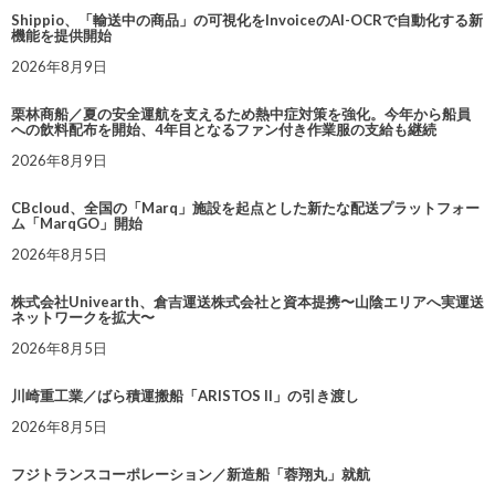
Shippio、「輸送中の商品」の可視化をInvoiceのAI-OCRで自動化する新
機能を提供開始
2026年8月9日
栗林商船／夏の安全運航を支えるため熱中症対策を強化。今年から船員
への飲料配布を開始、4年目となるファン付き作業服の支給も継続
2026年8月9日
CBcloud、全国の「Marq」施設を起点とした新たな配送プラットフォー
ム「MarqGO」開始
2026年8月5日
株式会社Univearth、倉吉運送株式会社と資本提携〜山陰エリアへ実運送
ネットワークを拡大〜
2026年8月5日
川崎重工業／ばら積運搬船「ARISTOS II」の引き渡し
2026年8月5日
フジトランスコーポレーション／新造船「蓉翔丸」就航