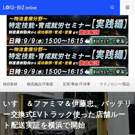
独自取材
物流施設/不動産
災害/事故/不祥事
テクノロジー/製品
いすゞ＆ファミマ＆伊藤忠、バッテリ
ー交換式EVトラック使った店舗ルー
ト配送実証を横浜で開始