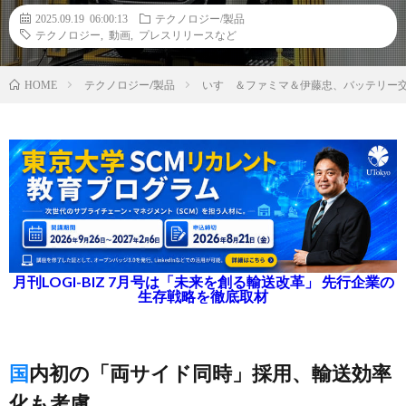
2025.09.19 06:00:13
テクノロジー/製品
テクノロジー
,
動画
,
プレスリリースなど
テクノロジー/製品
いすゞ＆ファミマ＆伊藤忠、バッテリー交
HOME
月刊LOGI-BIZ 7月号は「未来を創る輸送改革」 先行企業の
生存戦略を徹底取材
国内初の「両サイド同時」採用、輸送効率
化も考慮