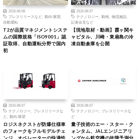
2026.08.08
2026.08.07
プレスリリースなど
,
動向/展望
,
テクノロジー
,
動画
,
物流施設
,
自動運転
記者会見など
T2が品質マネジメントシステ
【現地取材・動画】霞ヶ関キ
ムの国際規格「ISO9001」認
ャピタル、川崎・東扇島の冷
証取得、自動運転分野で国内
凍自動倉庫を公開
初
2026.08.07
2026.08.07
テクノロジー
,
プレスリリースな
テクノロジー
,
プレスリリースな
ど
,
動向/展望
ど
ロジスネクストが防爆仕様車
量子技術のエー・スター・ク
のフォークをフルモデルチェ
ォンタム、JALエンジニアリ
ンジ、オペレーターの快適性
ングから航空機の故障予測分