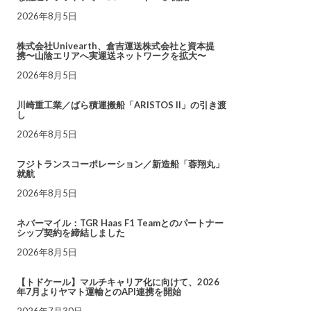
2026年8月5日
株式会社Univearth、倉吉運送株式会社と資本提
携〜山陰エリアへ実運送ネットワークを拡大〜
2026年8月5日
川崎重工業／ばら積運搬船「ARISTOS II」の引き渡
し
2026年8月5日
フジトランスコーポレーション／新造船「蓉翔丸」
就航
2026年8月5日
ネバーマイル：TGR Haas F1 Teamとのパートナー
シップ契約を締結しました
2026年8月5日
【トドケール】マルチキャリア化に向けて、2026
年7月よりヤマト運輸とのAPI連携を開始
2026年7月30日