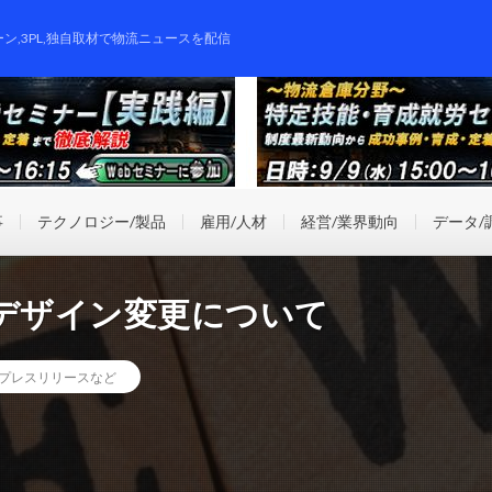
ーン,3PL,独自取材で物流ニュースを配信
事
テクノロジー/製品
雇用/人材
経営/業界動向
データ/
のデザイン変更について
プレスリリースなど