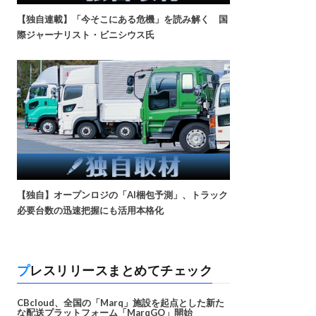
【独自連載】「今そこにある危機」を読み解く 国
際ジャーナリスト・ビニシウス氏
【独自】オープンロジの「AI梱包予測」、トラック
必要台数の迅速把握にも活用本格化
プレスリリースまとめてチェック
CBcloud、全国の「Marq」施設を起点とした新た
な配送プラットフォーム「MarqGO」開始