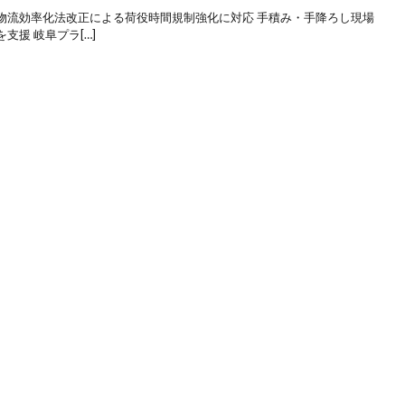
物流効率化法改正による荷役時間規制強化に対応 手積み・手降ろし現場
援 岐阜プラ[…]