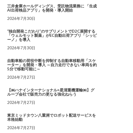
三井倉庫ホールディングス、受託物流業務に 「生成
AI出荷検品アプリ」を開発・導入開始
2026年7月30日
“独自開発こだわり”のサプリメントでD2C展開する
「ウェルモット製薬」がEC自動出荷アプリ「シッピ
ーノ」を導入
2026年7月30日
自動車船の荷役中断を抑制する自動車移動用「スケ
ーター」を開発・導入 ～自力走行できない車両を約
5分で移動可能に～
2026年7月27日
【㈱ハナインターナショナル×星清重機運輸㈱】グ
ループ会社で販売力の更なる強化ねらう
2026年7月27日
東京ミッドタウン八重洲でロボット配送サービスを
本格始動
2026年7月27日