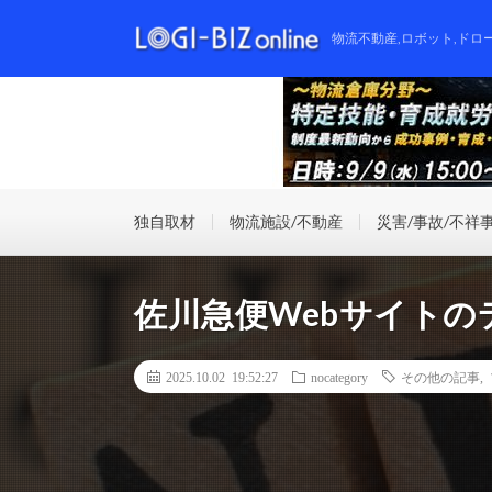
物流不動産,ロボット,ドロ
独自取材
物流施設/不動産
災害/事故/不祥
佐川急便Webサイト
2025.10.02 19:52:27
nocategory
その他の記事
,