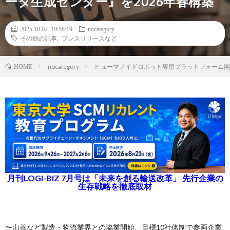
ータ生成センター』を2026年春構築
2025.10.02 19:58:19
nocategory
その他の記事
,
プレスリリースなど
nocategory
ヒューマノイドロボット専用プラットフォーム開発の
HOME
月刊LOGI-BIZ 7月号は「未来を創る輸送改革」 先行企業の
生存戦略を徹底取材
〜山善など製造・物流業界との協業開始、目標10社体制で参画企業