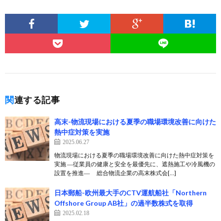
関連する記事
高末-物流現場における夏季の職場環境改善に向けた
熱中症対策を実施
2025.06.27
物流現場における夏季の職場環境改善に向けた熱中症対策を
実施 ―従業員の健康と安全を最優先に、遮熱施工や冷風機の
設置を推進― 総合物流企業の高末株式会[…]
日本郵船-欧州最大手のCTV運航船社「Northern
Offshore Group AB社」の過半数株式を取得
2025.02.18