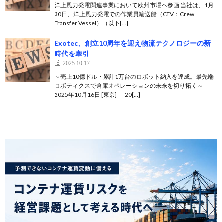
洋上風力発電関連事業において欧州市場へ参画 当社は、1月
30日、洋上風力発電での作業員輸送船（CTV：Crew
Transfer Vessel）（以下[…]
Exotec、創立10周年を迎え物流テクノロジーの新
時代を牽引
2025.10.17
～売上10億ドル・累計1万台のロボット納入を達成。最先端
ロボティクスで倉庫オペレーションの未来を切り拓く～
2025年10月16日 [東京] － 20[…]