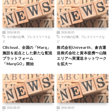
2026.08.05
2026.08.05
その他の記事
,
プレスリリースな
その他の記事
,
プレスリリースな
ど
ど
CBcloud、全国の「Marq」
株式会社Univearth、倉吉運
施設を起点とした新たな配送
送株式会社と資本提携〜山陰
プラットフォーム
エリアへ実運送ネットワーク
「MarqGO」開始
を拡大〜
2026.08.05
2026.08.05