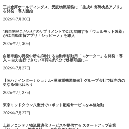
三井倉庫ホールディングス、受託物流業務に 「生成AI出荷検品アプリ」
を開発・導入開始
2026年7月30日
“独自開発こだわり”のサプリメントでD2C展開する「ウェルモット製薬」
がEC自動出荷アプリ「シッピーノ」を導入
2026年7月30日
自動車船の荷役中断を抑制する自動車移動用「スケーター」を開発・導
入 ～自力走行できない車両を約5分で移動可能に～
2026年7月27日
【㈱ハナインターナショナル×星清重機運輸㈱】グループ会社で販売力の
更なる強化ねらう
2026年7月27日
東京ミッドタウン八重洲でロボット配送サービスを本格始動
2026年7月27日
上組／コンテナ物流最適化サービスを提供する スタートアップ企業