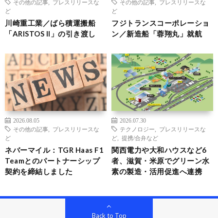
その他の記事
,
プレスリリースな
その他の記事
,
プレスリリースな
ど
ど
川崎重工業／ばら積運搬船
フジトランスコーポレーショ
「ARISTOS II」の引き渡し
ン／新造船「蓉翔丸」就航
2026.08.05
2026.07.30
その他の記事
,
プレスリリースな
テクノロジー
,
プレスリリースな
ど
ど
,
提携/合弁など
ネバーマイル：TGR Haas F1
関西電力や大和ハウスなど6
Teamとのパートナーシップ
者、滋賀・米原でグリーン水
契約を締結しました
素の製造・活用促進へ連携
Back to Top