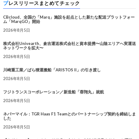
プレスリリースまとめてチェック
CBcloud、全国の「Marq」施設を起点とした新たな配送プラットフォー
ム「MarqGO」開始
2026年8月5日
株式会社Univearth、倉吉運送株式会社と資本提携〜山陰エリアへ実運送
ネットワークを拡大〜
2026年8月5日
川崎重工業／ばら積運搬船「ARISTOS II」の引き渡し
2026年8月5日
フジトランスコーポレーション／新造船「蓉翔丸」就航
2026年8月5日
ネバーマイル：TGR Haas F1 Teamとのパートナーシップ契約を締結しま
した
2026年8月5日