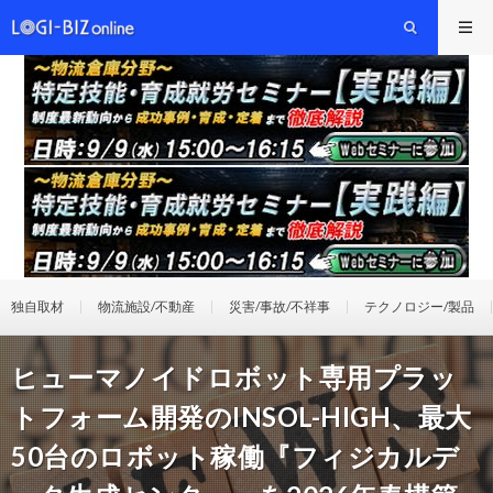
独自取材
物流施設/不動産
災害/事故/不祥事
テクノロジー/製品
ヒューマノイドロボット専用プラッ
トフォーム開発のINSOL-HIGH、最大
50台のロボット稼働『フィジカルデ