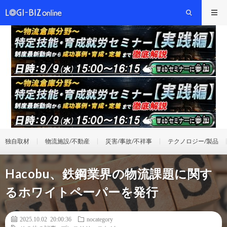
独自取材
物流施設/不動産
災害/事故/不祥事
テクノロジー/製品
Hacobu、鉄鋼業界の物流課題に関す
るホワイトペーパーを発行
2025.10.02 20:00:36
nocategory