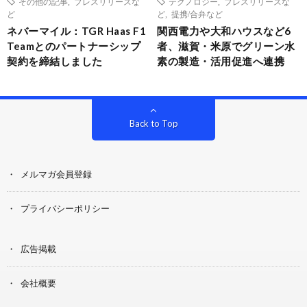
その他の記事
,
プレスリリースな
テクノロジー
,
プレスリリースな
ど
ど
,
提携/合弁など
ネバーマイル：TGR Haas F1
関西電力や大和ハウスなど6
Teamとのパートナーシップ
者、滋賀・米原でグリーン水
契約を締結しました
素の製造・活用促進へ連携
Back to Top
メルマガ会員登録
プライバシーポリシー
広告掲載
会社概要