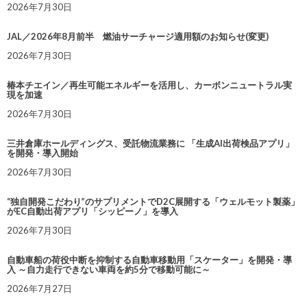
2026年7月30日
JAL／2026年8月前半 燃油サーチャージ適用額のお知らせ(変更)
2026年7月30日
椿本チエイン／再生可能エネルギーを活用し、カーボンニュートラル実
現を加速
2026年7月30日
三井倉庫ホールディングス、受託物流業務に 「生成AI出荷検品アプリ」
を開発・導入開始
2026年7月30日
“独自開発こだわり”のサプリメントでD2C展開する「ウェルモット製薬」
がEC自動出荷アプリ「シッピーノ」を導入
2026年7月30日
自動車船の荷役中断を抑制する自動車移動用「スケーター」を開発・導
入 ～自力走行できない車両を約5分で移動可能に～
2026年7月27日