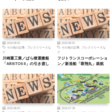
2026.08.05
2026.08.05
その他の記事
,
プレスリリースな
その他の記事
,
プレスリリースな
ど
ど
川崎重工業／ばら積運搬船
フジトランスコーポレーショ
「ARISTOS II」の引き渡し
ン／新造船「蓉翔丸」就航
2026.08.05
2026.07.30