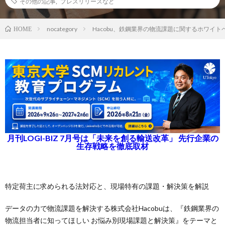
その他の記事
,
プレスリリースなど
nocategory
Hacobu、鉄鋼業界の物流課題に関するホワイト
HOME
月刊LOGI-BIZ 7月号は「未来を創る輸送改革」 先行企業の
生存戦略を徹底取材
特定荷主に求められる法対応と、現場特有の課題・解決策を解説
データの力で物流課題を解決する株式会社Hacobuは、『鉄鋼業界の
物流担当者に知ってほしい お悩み別現場課題と解決策』をテーマと