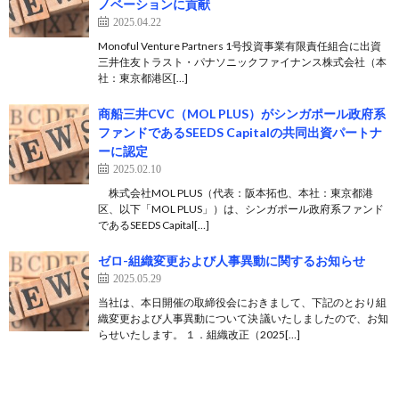
ノベーションに貢献
2025.04.22
Monoful Venture Partners 1号投資事業有限責任組合に出資
三井住友トラスト・パナソニックファイナンス株式会社（本
社：東京都港区[…]
商船三井CVC（MOL PLUS）がシンガポール政府系
ファンドであるSEEDS Capitalの共同出資パートナ
ーに認定
2025.02.10
株式会社MOL PLUS（代表：阪本拓也、本社：東京都港
区、以下「MOL PLUS」）は、シンガポール政府系ファンド
であるSEEDS Capital[…]
ゼロ-組織変更および人事異動に関するお知らせ
2025.05.29
当社は、本日開催の取締役会におきまして、下記のとおり組
織変更および人事異動について決 議いたしましたので、お知
らせいたします。 １．組織改正（2025[…]