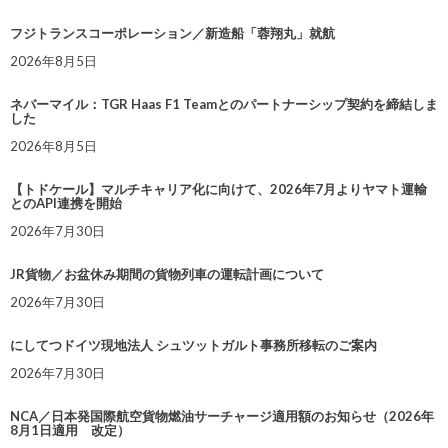
フジトランスコーポレーション／新造船「蓉翔丸」就航
2026年8月5日
ネバーマイル：TGR Haas F1 Teamとのパートナーシップ契約を締結しま
した
2026年8月5日
【トドケール】マルチキャリア化に向けて、2026年7月よりヤマト運輸
とのAPI連携を開始
2026年7月30日
JR貨物／お盆休み期間の貨物列車の運転計画について
2026年7月30日
にしてつドイツ現地法人 シュツットガルト事務所移転のご案内
2026年7月30日
NCA／日本発国際航空貨物燃油サーチャージ適用額のお知らせ（2026年
8月1日適用 改定）