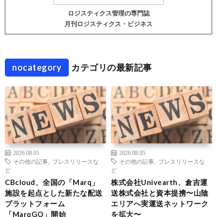
ロジスティクス管理の専門誌
月刊ロジスティクス・ビジネス
nocategory
カテゴリの最新記事
2026.08.05
2026.08.05
その他の記事
,
プレスリリースな
その他の記事
,
プレスリリースな
ど
ど
CBcloud、全国の「Marq」
株式会社Univearth、倉吉運
施設を起点とした新たな配送
送株式会社と資本提携〜山陰
プラットフォーム
エリアへ実運送ネットワーク
「MarqGO」開始
を拡大〜