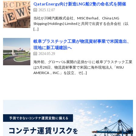
QatarEnergy向け新造LNG船2隻の命名式を開催
2025.12.07
当社が川崎汽船株式会社、MISC Berhad、China LNG
Shipping (Holdings) Limitedと共同で出資する合弁会社（以
[…]
岐阜プラスチック工業が物流資材事業で米国進出、
現地に新工場建設へ
2024.05.29
海外初、グローバル展開の足掛かりに 岐阜プラスチック工業
は5月28日、物流資材事業で米国に海外現地法人「RISU
AMERICA，INC.」を設立、そ[…]