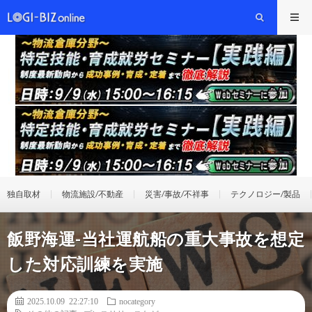
独自取材
物流施設/不動産
災害/事故/不祥事
テクノロジー/製品
飯野海運-当社運航船の重大事故を想定
した対応訓練を実施
2025.10.09 22:27:10
nocategory