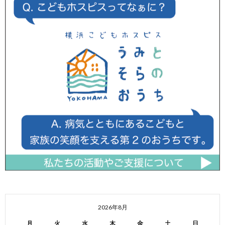
2026年8月
月
火
水
木
金
土
日