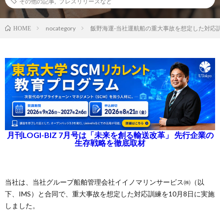
その他の記事
,
プレスリリースなど
nocategory
飯野海運-当社運航船の重大事故を想定した対応
HOME
月刊LOGI-BIZ 7月号は「未来を創る輸送改革」 先行企業の
生存戦略を徹底取材
当社は、当社グループ船舶管理会社イイノマリンサービス㈱（以
下、IMS）と合同で、重大事故を想定した対応訓練を10月8日に実施
しました。