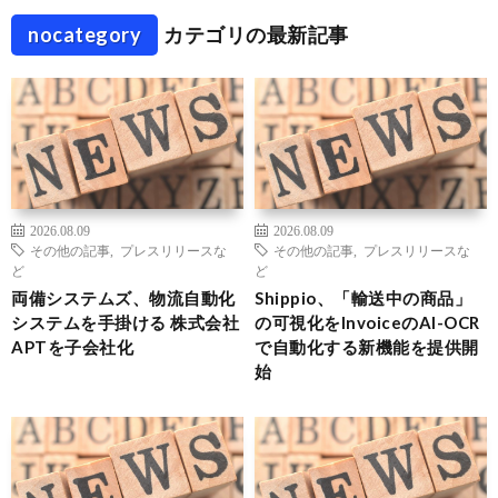
nocategory
カテゴリの最新記事
2026.08.09
2026.08.09
その他の記事
,
プレスリリースな
その他の記事
,
プレスリリースな
ど
ど
両備システムズ、物流自動化
Shippio、「輸送中の商品」
システムを手掛ける 株式会社
の可視化をInvoiceのAI-OCR
APTを子会社化
で自動化する新機能を提供開
始