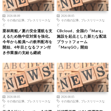
2026.08.09
2026.08.05
その他の記事
,
プレスリリースな
その他の記事
,
プレスリリースな
ど
ど
栗林商船／夏の安全運航を支
CBcloud、全国の「Marq」
えるため熱中症対策を強化。
施設を起点とした新たな配送
今年から船員への飲料配布を
プラットフォーム
開始、4年目となるファン付
「MarqGO」開始
き作業服の支給も継続
2026.08.05
2026.08.05
その他の記事
,
プレスリリースな
その他の記事
,
プレスリリースな
ど
ど