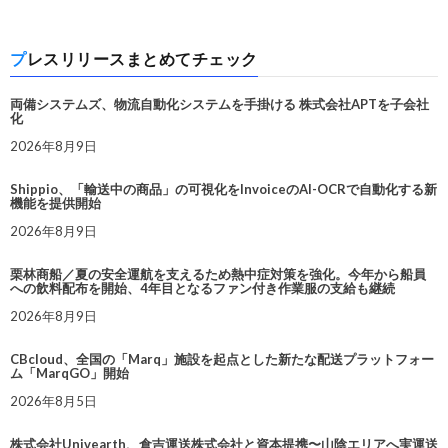
プレスリリースまとめてチェック
両備システムズ、物流自動化システムを手掛ける 株式会社APTを子会社
化
2026年8月9日
Shippio、「輸送中の商品」の可視化をInvoiceのAI-OCRで自動化する新
機能を提供開始
2026年8月9日
栗林商船／夏の安全運航を支えるため熱中症対策を強化。今年から船員
への飲料配布を開始、4年目となるファン付き作業服の支給も継続
2026年8月9日
CBcloud、全国の「Marq」施設を起点とした新たな配送プラットフォー
ム「MarqGO」開始
2026年8月5日
株式会社Univearth、倉吉運送株式会社と資本提携〜山陰エリアへ実運送