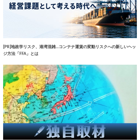
[PR]地政学リスク、港湾混雑…コンテナ運賃の変動リスクへの新しいヘッ
ジ方法「FFA」とは