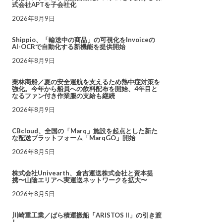
式会社APTを子会社化
2026年8月9日
Shippio、「輸送中の商品」の可視化をInvoiceの
AI-OCRで自動化する新機能を提供開始
2026年8月9日
栗林商船／夏の安全運航を支えるため熱中症対策を
強化。今年から船員への飲料配布を開始、4年目と
なるファン付き作業服の支給も継続
2026年8月9日
CBcloud、全国の「Marq」施設を起点とした新た
な配送プラットフォーム「MarqGO」開始
2026年8月5日
株式会社Univearth、倉吉運送株式会社と資本提
携〜山陰エリアへ実運送ネットワークを拡大〜
2026年8月5日
川崎重工業／ばら積運搬船「ARISTOS II」の引き渡