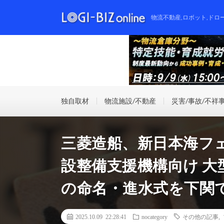
物流不動産,ロボット,ドロ
独自取材
物流施設/不動産
災害/事故/不祥
三菱造船、新日本海フ
設整備支援機構向け 
の命名・進水式を下関
2025.10.09 22:28:41
nocategory
その他の記事
,