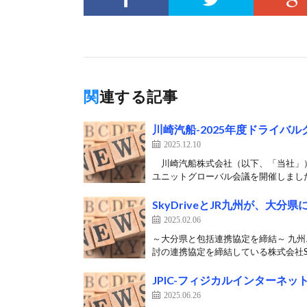
関連する記事
川崎汽船-2025年度ドライバ
2025.12.10
川崎汽船株式会社（以下、「当社」）
ユニットグローバル会議を開催しました
SkyDriveとJR九州が、
2025.02.06
～大分県と包括連携協定を締結～ 九
討の連携協定を締結している株式会社SkyD
JPIC-フィジカルインターネッ
2025.06.26