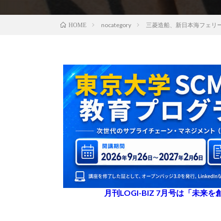
nocategory
三菱造船、新日本海フェリ
HOME
月刊LOGI-BIZ 7月号は「未