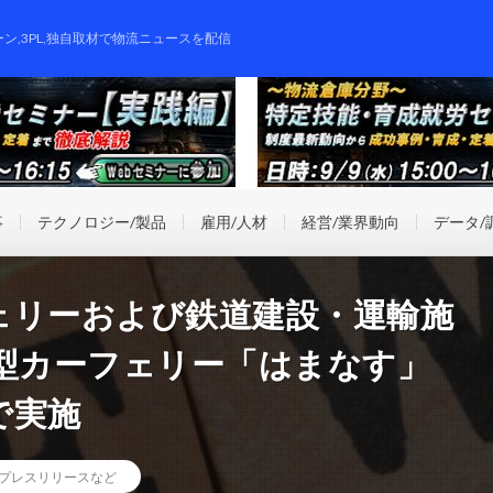
ーン,3PL,独自取材で物流ニュースを配信
事
テクノロジー/製品
雇用/人材
経営/業界動向
データ/
ェリーおよび鉄道建設・運輸施
大型カーフェリー「はまなす」
で実施
プレスリリースなど