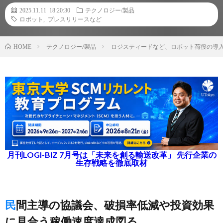
2025.11.11 18:20:30
テクノロジー/製品
ロボット
,
プレスリリースなど
テクノロジー/製品
ロジスティードなど、ロボット荷役の導
HOME
月刊LOGI-BIZ 7月号は「未来を創る輸送改革」 先行企業の
生存戦略を徹底取材
民間主導の協議会、破損率低減や投資効果
に見合う稼働速度達成図る