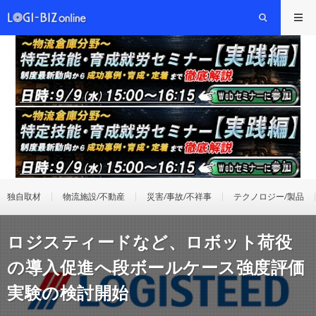
独自取材
物流施設/不動産
災害/事故/不祥事
テクノロジー/製品
ロジスティードなど、ロボット荷役
の導入促進へ段ボールケース強度評価
実験の検討開始