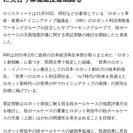
ロジスティードは11月10日、同社などが参加している「ロボット革
命・産業IoT イニシアティブ協議会」（RRI）のロボット利活用推進
ワーキンググループが設立したサブワーキンググループで、段ボー
ルケースの天面強度評価に関する実証実験の検討を開始したと発表
した。
RRIは2015年2月に政府の日本経済再生本部が取りまとめた「ロボッ
ト新戦略」に基づき、民間主導で発足した組織。「世界のロボッ
ト・イノベーション拠点としての日本‐ロボット創出力の抜本的強
化」「世界一のロボット利活用社会」「IoT時代の到来を見据えた
ロボット新時代への世界の中でのイニシアティブの発揮」の実現を
目標に掲げている。
実証実験はロボット荷役に耐え得る段ボールケースの強度評価方法
を検討し、段ボールケースの重量とロボット荷役中の段ボールケー
スの天面（上面）はがれの関連性を突き止めることを目指す。
ロボット荷役中の段ボールケースの破損率低減と、投資効果に見合