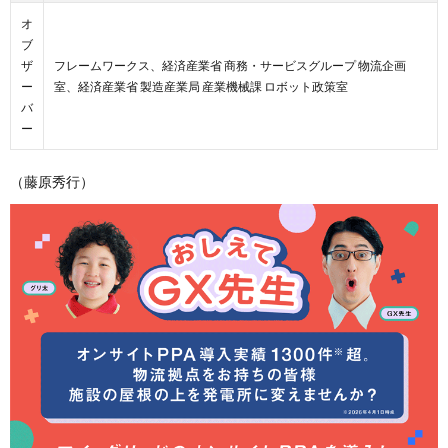
オ
ブ
ザ
フレームワークス、経済産業省 商務・サービスグループ 物流企画
ー
室、経済産業省 製造産業局 産業機械課 ロボット政策室
バ
ー
（藤原秀行）