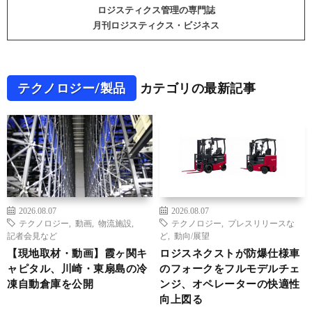
ロジスティクス管理の専門誌
月刊ロジスティクス・ビジネス
テクノロジー/製品
カテゴリの最新記事
2026.08.07
2026.08.07
テクノロジー
,
動画
,
物流施設
,
テクノロジー
,
プレスリリースな
記者会見など
ど
,
動向/展望
【現地取材・動画】霞ヶ関キ
ロジスネクストが防爆仕様車
ャピタル、川崎・東扇島の冷
のフォークをフルモデルチェ
凍自動倉庫を公開
ンジ、オペレーターの快適性
向上図る