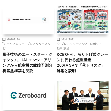
2026.08.07
2026.08.06
テクノロジー
,
プレスリリースな
プレスリリースなど
,
ロボット
,
ど
動向/展望
量子技術のエー・スター・ク
ROBO-HI、吊り下げ式クレー
ォンタム、JALエンジニアリ
ンに代わる超重量級
ングから航空機の故障予測分
200tAGVで「落下リスク」
析基盤構築を受託
解消と説明