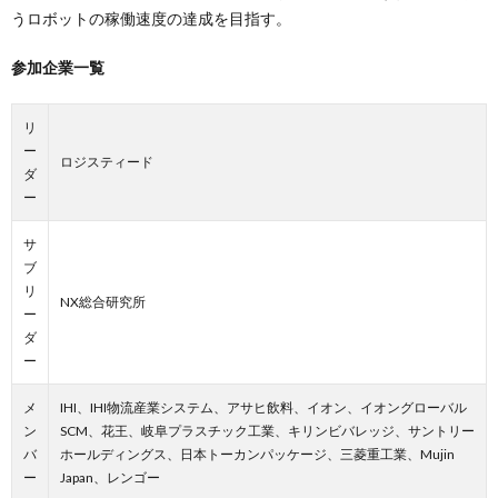
うロボットの稼働速度の達成を目指す。
参加企業一覧
リ
ー
ロジスティード
ダ
ー
サ
ブ
リ
NX総合研究所
ー
ダ
ー
メ
IHI、IHI物流産業システム、アサヒ飲料、イオン、イオングローバル
ン
SCM、花王、岐阜プラスチック工業、キリンビバレッジ、サントリー
バ
ホールディングス、日本トーカンパッケージ、三菱重工業、Mujin
ー
Japan、レンゴー