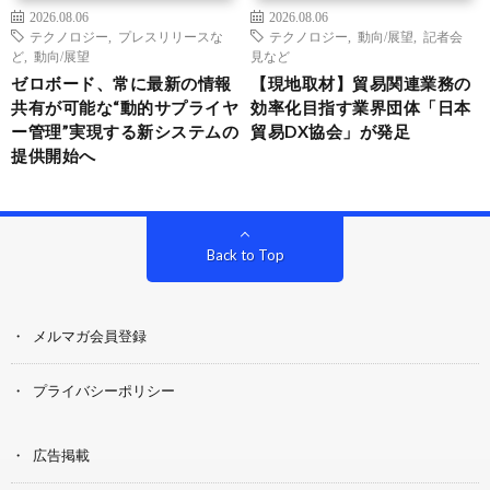
2026.08.06
2026.08.06
テクノロジー
,
プレスリリースな
テクノロジー
,
動向/展望
,
記者会
ど
,
動向/展望
見など
ゼロボード、常に最新の情報
【現地取材】貿易関連業務の
共有が可能な“動的サプライヤ
効率化目指す業界団体「日本
ー管理”実現する新システムの
貿易DX協会」が発足
提供開始へ
Back to Top
メルマガ会員登録
プライバシーポリシー
広告掲載