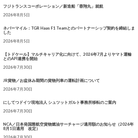
フジトランスコーポレーション／新造船「蓉翔丸」就航
2026年8月5日
ネバーマイル：TGR Haas F1 Teamとのパートナーシップ契約を締結しま
した
2026年8月5日
【トドケール】マルチキャリア化に向けて、2026年7月よりヤマト運輸
とのAPI連携を開始
2026年7月30日
JR貨物／お盆休み期間の貨物列車の運転計画について
2026年7月30日
にしてつドイツ現地法人 シュツットガルト事務所移転のご案内
2026年7月30日
NCA／日本発国際航空貨物燃油サーチャージ適用額のお知らせ（2026年
8月1日適用 改定）
2026年7月30日