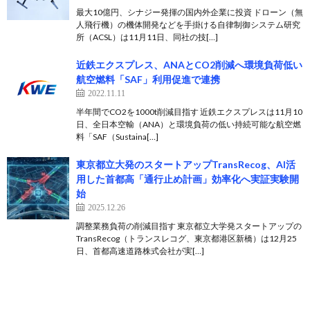
最大10億円、シナジー発揮の国内外企業に投資 ドローン（無
人飛行機）の機体開発などを手掛ける自律制御システム研究
所（ACSL）は11月11日、同社の技[…]
近鉄エクスプレス、ANAとCO2削減へ環境負荷低い
航空燃料「SAF」利用促進で連携
2022.11.11
半年間でCO2を1000t削減目指す 近鉄エクスプレスは11月10
日、全日本空輸（ANA）と環境負荷の低い持続可能な航空燃
料「SAF（Sustaina[…]
東京都立大発のスタートアップTransRecog、AI活
用した首都高「通行止め計画」効率化へ実証実験開
始
2025.12.26
調整業務負荷の削減目指す 東京都立大学発スタートアップの
TransRecog（トランスレコグ、東京都港区新橋）は12月25
日、首都高速道路株式会社が実[…]