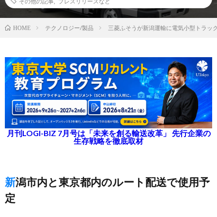
その他の記事
,
プレスリリースなど
テクノロジー/製品
三菱ふそうが新潟運輸に電気小型トラック
HOME
月刊LOGI-BIZ 7月号は「未来を創る輸送改革」 先行企業の
生存戦略を徹底取材
新潟市内と東京都内のルート配送で使用予
定