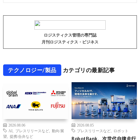
ロジスティクス管理の専門誌
月刊ロジスティクス・ビジネス
テクノロジー/製品
カテゴリの最新記事
2026.08.06
2026.08.05
AI
,
プレスリリースなど
,
動向/展
プレスリリースなど
,
ロボット
望
,
提携/合弁など
RobotBank、次世代自律走行