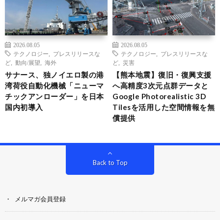
2026.08.05
2026.08.05
テクノロジー
,
プレスリリースな
テクノロジー
,
プレスリリースな
ど
,
動向/展望
,
海外
ど
,
災害
サナース、独ノイエロ製の港
【熊本地震】復旧・復興支援
湾荷役自動化機械「ニューマ
へ高精度3次元点群データと
チックアンローダー」を日本
Google Photorealistic 3D
国内初導入
Tilesを活用した空間情報を無
償提供
Back to Top
メルマガ会員登録