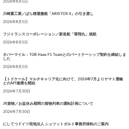
2026年8月5日
川崎重工業／ばら積運搬船「ARISTOS II」の引き渡し
2026年8月5日
フジトランスコーポレーション／新造船「蓉翔丸」就航
2026年8月5日
ネバーマイル：TGR Haas F1 Teamとのパートナーシップ契約を締結しま
した
2026年8月5日
【トドケール】マルチキャリア化に向けて、2026年7月よりヤマト運輸
とのAPI連携を開始
2026年7月30日
JR貨物／お盆休み期間の貨物列車の運転計画について
2026年7月30日
にしてつドイツ現地法人 シュツットガルト事務所移転のご案内