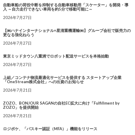
自動車船の荷役中断を抑制する自動車移動用「スケーター」を開発・導
入 ～自力走行できない車両を約5分で移動可能に～
2026年7月27日
【㈱ハナインターナショナル×星清重機運輸㈱】グループ会社で販売力の
更なる強化ねらう
2026年7月27日
東京ミッドタウン八重洲でロボット配送サービスを本格始動
2026年7月27日
上組／コンテナ物流最適化サービスを提供する スタートアップ企業
「OneStream株式会社」への出資のお知らせ
2026年7月21日
ZOZO、BONJOUR SAGANの自社EC拡大に向け「Fulfillment by
ZOZO」を提供開始
2026年7月21日
ロジポケ、「パスキー認証（MFA）」機能をリリース