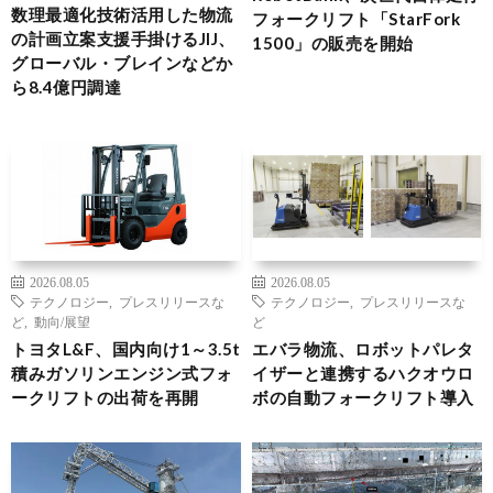
数理最適化技術活用した物流
フォークリフト「StarFork
の計画立案支援手掛けるJIJ、
1500」の販売を開始
グローバル・ブレインなどか
ら8.4億円調達
2026.08.05
2026.08.05
テクノロジー
,
プレスリリースな
テクノロジー
,
プレスリリースな
ど
,
動向/展望
ど
トヨタL&F、国内向け1～3.5t
エバラ物流、ロボットパレタ
積みガソリンエンジン式フォ
イザーと連携するハクオウロ
ークリフトの出荷を再開
ボの自動フォークリフト導入