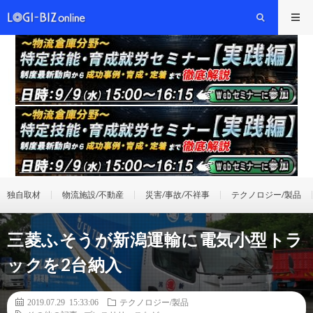
独自取材
物流施設/不動産
災害/事故/不祥事
テクノロジー/製品
三菱ふそうが新潟運輸に電気小型トラ
ックを2台納入
2019.07.29 15:33:06
テクノロジー/製品