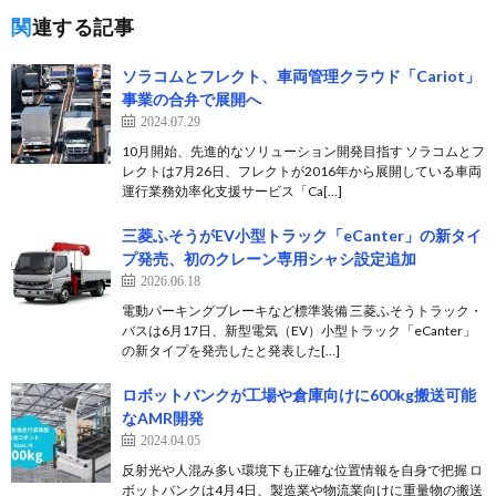
関連する記事
ソラコムとフレクト、車両管理クラウド「Cariot」
事業の合弁で展開へ
2024.07.29
10月開始、先進的なソリューション開発目指す ソラコムとフ
レクトは7月26日、フレクトが2016年から展開している車両
運行業務効率化支援サービス「Ca[…]
三菱ふそうがEV小型トラック「eCanter」の新タイ
プ発売、初のクレーン専用シャシ設定追加
2026.06.18
電動パーキングブレーキなど標準装備 三菱ふそうトラック・
バスは6月17日、新型電気（EV）小型トラック「eCanter」
の新タイプを発売したと発表した[…]
ロボットバンクが工場や倉庫向けに600kg搬送可能
なAMR開発
2024.04.05
反射光や人混み多い環境下も正確な位置情報を自身で把握 ロ
ボットバンクは4月4日、製造業や物流業向けに重量物の搬送