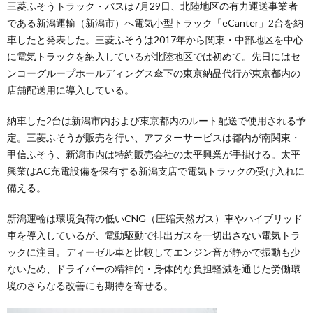
三菱ふそうトラック・バスは7月29日、北陸地区の有力運送事業者
である新潟運輸（新潟市）へ電気小型トラック「eCanter」2台を納
車したと発表した。三菱ふそうは2017年から関東・中部地区を中心
に電気トラックを納入しているが北陸地区では初めて。先日にはセ
ンコーグループホールディングス傘下の東京納品代行が東京都内の
店舗配送用に導入している。
納車した2台は新潟市内および東京都内のルート配送で使用される予
定。三菱ふそうが販売を行い、アフターサービスは都内が南関東・
甲信ふそう、新潟市内は特約販売会社の太平興業が手掛ける。太平
興業はAC充電設備を保有する新潟支店で電気トラックの受け入れに
備える。
新潟運輸は環境負荷の低いCNG（圧縮天然ガス）車やハイブリッド
車を導入しているが、電動駆動で排出ガスを一切出さない電気トラ
ックに注目。ディーゼル車と比較してエンジン音が静かで振動も少
ないため、ドライバーの精神的・身体的な負担軽減を通じた労働環
境のさらなる改善にも期待を寄せる。