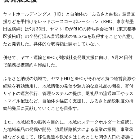
ヤマトホールディングス（HD）と自治体の「ふるさと納税」運営支
援などを手掛けるレッドホースコーポレーション（RHC、東京都墨
田区横綱）は9月30日、ヤマトHDがRHCの持ち株会社RH（東京都港
区浜松町）の全発行済み普通株式の48.57%を取得することで合意し
たと発表した。具体的な取得額は開示していない。
併せて、ヤマト運輸とRHCが地域社会発展支援に向け、9月24日付
で業務提携契約を締結した。
ふるさと納税の領域で、ヤマトHDとRHCがそれぞれ持つ経営資源や
経験を有効活用し、地域情報の発信や魅力的な返礼品の開発、寄付
サイトの運営代行、管理システムの提供、返礼品の流通加工やラス
トマイル配送など、自治体を幅広く支援し、ふるさと納税制度の持
続的発展に貢献していくことを目指す。
また、地域経済の振興を目的に、地域のステークホルダーと連携し
た地域産品の発掘や開発、流通販路拡大による産業の振興、事業承
継などを通じて、移住促進や観光をはじめとした関係人口の増加に