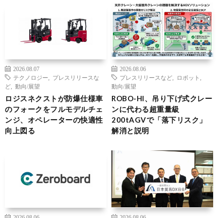
2026.08.07
2026.08.06
テクノロジー
,
プレスリリースな
プレスリリースなど
,
ロボット
,
ど
,
動向/展望
動向/展望
ロジスネクストが防爆仕様車
ROBO-HI、吊り下げ式クレー
のフォークをフルモデルチェ
ンに代わる超重量級
ンジ、オペレーターの快適性
200tAGVで「落下リスク」
向上図る
解消と説明
2026.08.06
2026.08.06