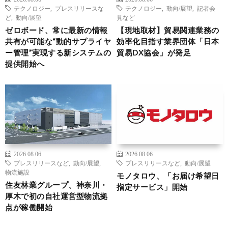
テクノロジー
,
プレスリリースな
テクノロジー
,
動向/展望
,
記者会
ど
,
動向/展望
見など
ゼロボード、常に最新の情報
【現地取材】貿易関連業務の
共有が可能な“動的サプライヤ
効率化目指す業界団体「日本
ー管理”実現する新システムの
貿易DX協会」が発足
提供開始へ
2026.08.06
2026.08.06
プレスリリースなど
,
動向/展望
,
プレスリリースなど
,
動向/展望
物流施設
モノタロウ、「お届け希望日
住友林業グループ、神奈川・
指定サービス」開始
厚木で初の自社運営型物流拠
点が稼働開始