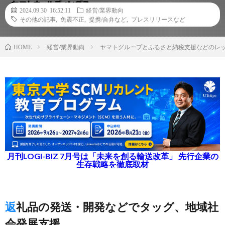
2024.09.30 16:52:11
経営/業界動向
その他の記事
,
免震不正
,
提携/合弁など
,
プレスリリースなど
経営/業界動向
ヤマトグループとふるさと納税支援などのレ
HOME
月刊LOGI-BIZ 7月号は「未来を創る輸送改革」 先行企業の
生存戦略を徹底取材
返礼品の発送・開発などでタッグ、地域社
会発展支援