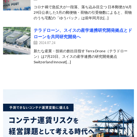
コロナ禍で急拡大が一段落、落ち込み目立つ 日本郵便が6月
29日公表した5月の郵便物・荷物の引受物数によると、荷物
のうち宅配の「ゆうパック」は前年同月比[…]
テラドローン、スイスの産学連携研究開発拠点とド
ローンを共同研究開発へ
2024.07.24
新たな産業・技術の創出目指す Terra Drone（テラドロー
ン）は7月23日、スイスの産学連携の研究開発拠点
Switzerland Innovat[…]