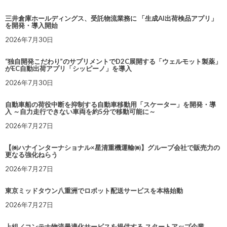
三井倉庫ホールディングス、受託物流業務に 「生成AI出荷検品アプリ」
を開発・導入開始
2026年7月30日
“独自開発こだわり”のサプリメントでD2C展開する「ウェルモット製薬」
がEC自動出荷アプリ「シッピーノ」を導入
2026年7月30日
自動車船の荷役中断を抑制する自動車移動用「スケーター」を開発・導
入 ～自力走行できない車両を約5分で移動可能に～
2026年7月27日
【㈱ハナインターナショナル×星清重機運輸㈱】グループ会社で販売力の
更なる強化ねらう
2026年7月27日
東京ミッドタウン八重洲でロボット配送サービスを本格始動
2026年7月27日
上組／コンテナ物流最適化サービスを提供する スタートアップ企業