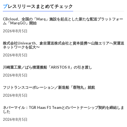
プレスリリースまとめてチェック
CBcloud、全国の「Marq」施設を起点とした新たな配送プラットフォー
ム「MarqGO」開始
2026年8月5日
株式会社Univearth、倉吉運送株式会社と資本提携〜山陰エリアへ実運送
ネットワークを拡大〜
2026年8月5日
川崎重工業／ばら積運搬船「ARISTOS II」の引き渡し
2026年8月5日
フジトランスコーポレーション／新造船「蓉翔丸」就航
2026年8月5日
ネバーマイル：TGR Haas F1 Teamとのパートナーシップ契約を締結しま
した
2026年8月5日