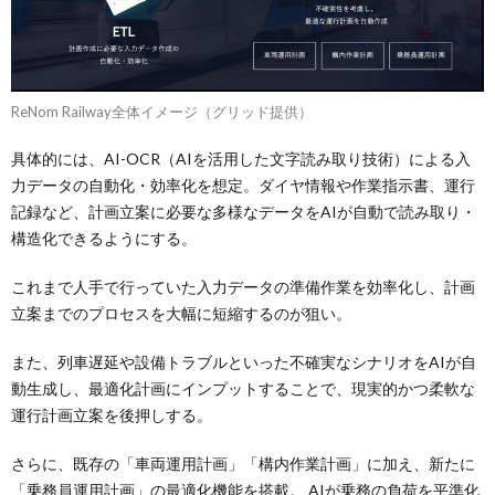
ReNom Railway全体イメージ（グリッド提供）
具体的には、AI-OCR（AIを活用した文字読み取り技術）による入
力データの自動化・効率化を想定。ダイヤ情報や作業指示書、運行
記録など、計画立案に必要な多様なデータをAIが自動で読み取り・
構造化できるようにする。
これまで人手で行っていた入力データの準備作業を効率化し、計画
立案までのプロセスを大幅に短縮するのが狙い。
また、列車遅延や設備トラブルといった不確実なシナリオをAIが自
動生成し、最適化計画にインプットすることで、現実的かつ柔軟な
運行計画立案を後押しする。
さらに、既存の「車両運用計画」「構内作業計画」に加え、新たに
「乗務員運用計画」の最適化機能を搭載。 AIが乗務の負荷を平準化