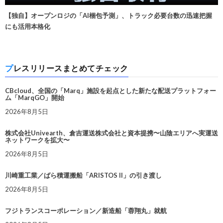
【独自】オープンロジの「AI梱包予測」、トラック必要台数の迅速把握
にも活用本格化
プレスリリースまとめてチェック
CBcloud、全国の「Marq」施設を起点とした新たな配送プラットフォー
ム「MarqGO」開始
2026年8月5日
株式会社Univearth、倉吉運送株式会社と資本提携〜山陰エリアへ実運送
ネットワークを拡大〜
2026年8月5日
川崎重工業／ばら積運搬船「ARISTOS II」の引き渡し
2026年8月5日
フジトランスコーポレーション／新造船「蓉翔丸」就航