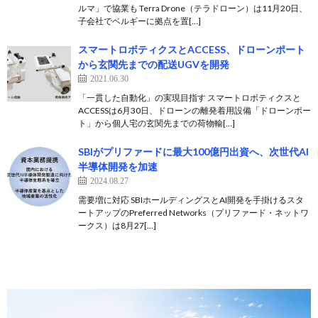
ルマ」で協業も Terra Drone（テラドローン）は11月20日、
子会社でベルギーに拠点を置[…]
スマートロボティクスとACCESS、ドローンポート
から玄関先までの配送UGVを開発
2021.06.30
「一貫した自動化」の実現目指す スマートロボティクスと
ACCESSは6月30日、ドローンの離発着用設備「ドローンポー
ト」から個人宅の玄関先までの荷物輸[…]
SBIがプリファードに最大100億円出資へ、次世代AI
半導体開発を加速
2024.08.27
需要増に対応 SBIホールディングスとAI開発を手掛けるスタ
ートアップのPreferred Networks（プリファード・ネットワ
ークス）は8月27[…]