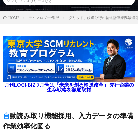
AI
,
プレスリリースなど
テクノロジー/製品
グリッド、鉄道分野の輸送計画業務最適化
HOME
月刊LOGI-BIZ 7月号は「未来を創る輸送改革」 先行企業の
生存戦略を徹底取材
自動読み取り機能採用、入力データの準備
作業効率化図る