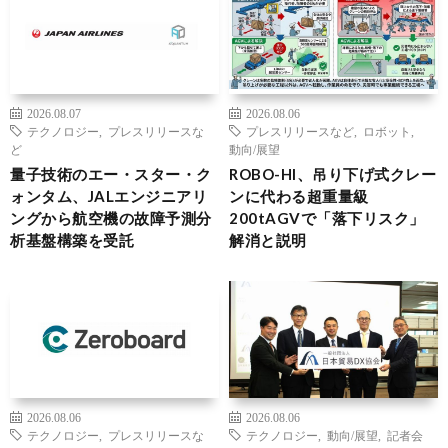
2026.08.07
2026.08.06
テクノロジー
,
プレスリリースな
プレスリリースなど
,
ロボット
,
ど
動向/展望
量子技術のエー・スター・ク
ROBO-HI、吊り下げ式クレー
ォンタム、JALエンジニアリ
ンに代わる超重量級
ングから航空機の故障予測分
200tAGVで「落下リスク」
析基盤構築を受託
解消と説明
2026.08.06
2026.08.06
テクノロジー
,
プレスリリースな
テクノロジー
,
動向/展望
,
記者会