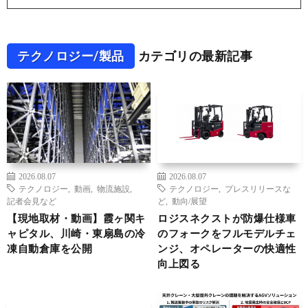
テクノロジー/製品
カテゴリの最新記事
2026.08.07
2026.08.07
テクノロジー
,
動画
,
物流施設
,
テクノロジー
,
プレスリリースな
記者会見など
ど
,
動向/展望
【現地取材・動画】霞ヶ関キ
ロジスネクストが防爆仕様車
ャピタル、川崎・東扇島の冷
のフォークをフルモデルチェ
凍自動倉庫を公開
ンジ、オペレーターの快適性
向上図る