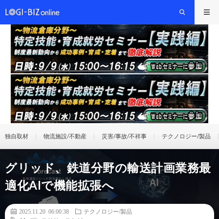
独自取材
物流施設/不動産
災害/事故/不祥事
テクノロジー/製品
グリッド、鉄道分野の輸送計画業務最
適化AIで機能拡張へ
2025.11.20 06:00:38
テクノロジー/製品