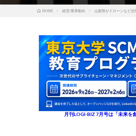
経営/業界動向
山梨県がドローンなど活
HOME
月刊LOGI-BIZ 7月号は「未