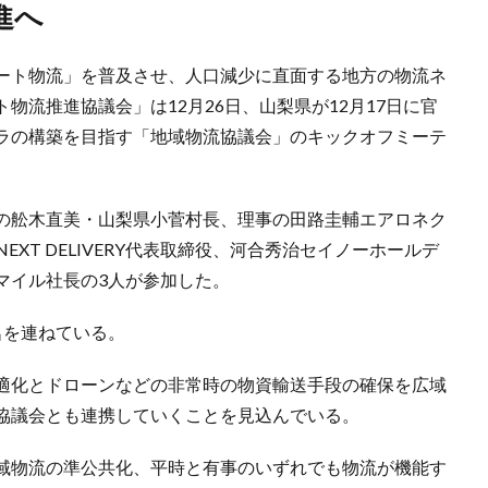
進へ
ート物流」を普及させ、人口減少に直面する地方の物流ネ
物流推進協議会」は12月26日、山梨県が12月17日に官
ラの構築を目指す「地域物流協議会」のキックオフミーテ
の舩木直美・山梨県小菅村長、理事の田路圭輔エアロネク
XT DELIVERY代表取締役、河合秀治セイノーホールデ
マイル社長の3人が参加した。
名を連ねている。
適化とドローンなどの非常時の物資輸送手段の確保を広域
協議会とも連携していくことを見込んでいる。
域物流の準公共化、平時と有事のいずれでも物流が機能す