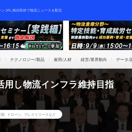
ーン,3PL,独自取材で物流ニュースを配信
事
テクノロジー/製品
雇用/人材
経営/業界動向
データ/
活用し物流インフラ維持目指
展望
,
ドローン
,
プレスリリースなど