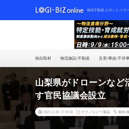
物流不動産,ロボット,ドロ
独自取材
物流施設/不動産
災害/事故/不祥
山梨県がドローンなど
す官民協議会設立
2025.12.26 17:19:38
テクノロジー/製品
動向/