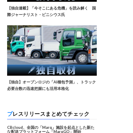
【独自連載】「今そこにある危機」を読み解く 国
際ジャーナリスト・ビニシウス氏
【独自】オープンロジの「AI梱包予測」、トラック
必要台数の迅速把握にも活用本格化
プレスリリースまとめてチェック
CBcloud、全国の「Marq」施設を起点とした新た
な配送プラットフォーム「MarqGO」開始