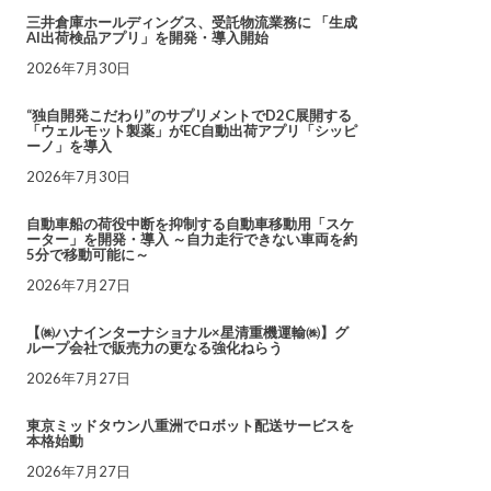
三井倉庫ホールディングス、受託物流業務に 「生成
AI出荷検品アプリ」を開発・導入開始
2026年7月30日
“独自開発こだわり”のサプリメントでD2C展開する
「ウェルモット製薬」がEC自動出荷アプリ「シッピ
ーノ」を導入
2026年7月30日
自動車船の荷役中断を抑制する自動車移動用「スケ
ーター」を開発・導入 ～自力走行できない車両を約
5分で移動可能に～
2026年7月27日
【㈱ハナインターナショナル×星清重機運輸㈱】グ
ループ会社で販売力の更なる強化ねらう
2026年7月27日
東京ミッドタウン八重洲でロボット配送サービスを
本格始動
2026年7月27日