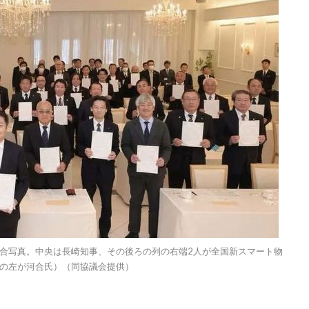
合写真。中央は長崎知事、その後ろの列の右端2人が全国新スマート物
の左が河合氏）（同協議会提供）