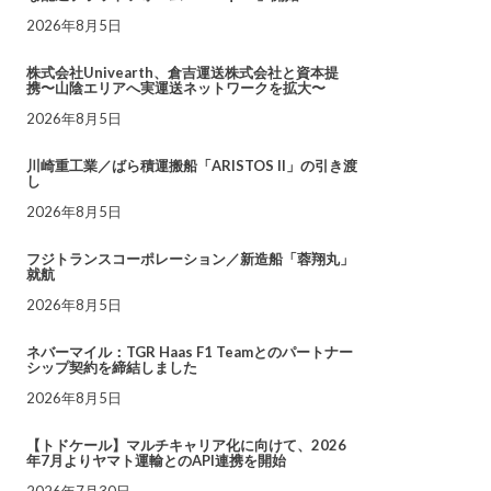
2026年8月5日
株式会社Univearth、倉吉運送株式会社と資本提
携〜山陰エリアへ実運送ネットワークを拡大〜
2026年8月5日
川崎重工業／ばら積運搬船「ARISTOS II」の引き渡
し
2026年8月5日
フジトランスコーポレーション／新造船「蓉翔丸」
就航
2026年8月5日
ネバーマイル：TGR Haas F1 Teamとのパートナー
シップ契約を締結しました
2026年8月5日
【トドケール】マルチキャリア化に向けて、2026
年7月よりヤマト運輸とのAPI連携を開始
2026年7月30日