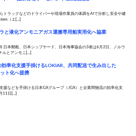
らトラックなどのドライバーや現場作業員の体調をAIで分析し安全や健
em（エ[…]
ラと液化アンモニアガス運搬専用船実用化へ協業
 日本郵船、日本シップヤード、日本海事協会の3者は6月2日、ノルウ
ルとアンモニ[…]
効率化支援手掛けるLOKIAR、共同配送で生み出した
ジット化へ提携
支援などを手掛ける日本GXグループ（JGX）と企業間物流の効率化支
11日[…]