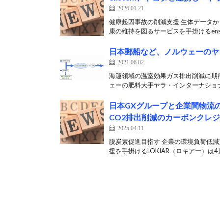
2026.01.21
健康起因事故の削減支援 生体データか
康の維持を図るサービスを手掛けるenst
日本郵船など、ノルウェーのヤ
2021.06.02
海運領域の温室効果ガス排出削減に期待
ェーの肥料大手ヤラ・インターナショナ
日本GXグループと企業間物流の
CO2排出削減のカーボンクレ
2025.04.11
脱炭素促進目指す 企業の環境負荷低減
援を手掛けるLOKIAR（ロキアー）は4月