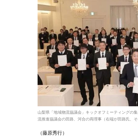
山梨県「地域物流協議会」キックオフミーティングの集
流推進協議会の田路、河合の両理事（右端が田路氏、そ
（藤原秀行）