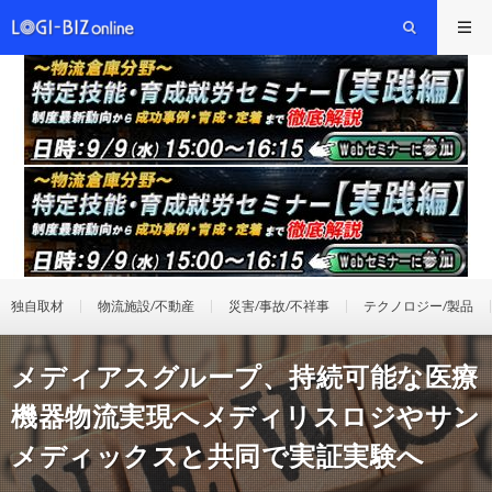
独自取材
物流施設/不動産
災害/事故/不祥事
テクノロジー/製品
メディアスグループ、持続可能な医療
機器物流実現へメディリスロジやサン
メディックスと共同で実証実験へ