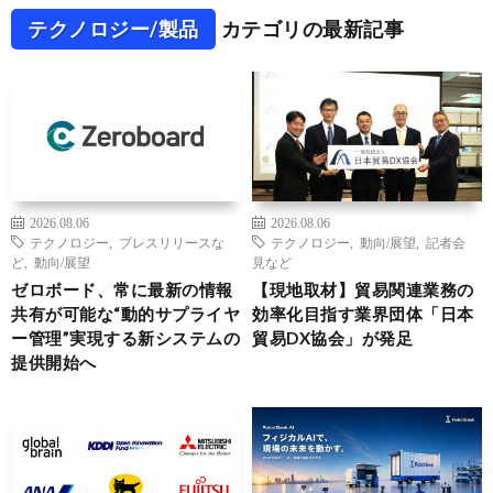
テクノロジー/製品
カテゴリの最新記事
2026.08.06
2026.08.06
テクノロジー
,
プレスリリースな
テクノロジー
,
動向/展望
,
記者会
ど
,
動向/展望
見など
ゼロボード、常に最新の情報
【現地取材】貿易関連業務の
共有が可能な“動的サプライヤ
効率化目指す業界団体「日本
ー管理”実現する新システムの
貿易DX協会」が発足
提供開始へ