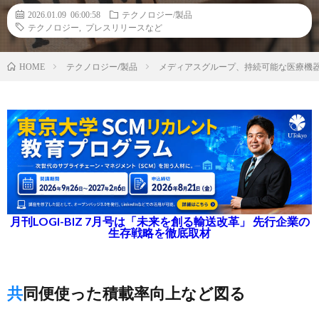
2026.01.09 06:00:58
テクノロジー/製品
テクノロジー
,
プレスリリースなど
テクノロジー/製品
メディアスグループ、持続可能な医療機
HOME
月刊LOGI-BIZ 7月号は「未来を創る輸送改革」 先行企業の
生存戦略を徹底取材
共同便使った積載率向上など図る