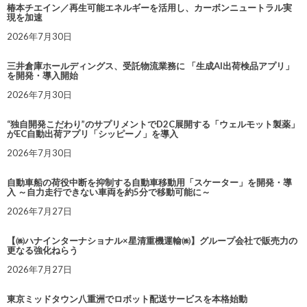
椿本チエイン／再生可能エネルギーを活用し、カーボンニュートラル実
現を加速
2026年7月30日
三井倉庫ホールディングス、受託物流業務に 「生成AI出荷検品アプリ」
を開発・導入開始
2026年7月30日
“独自開発こだわり”のサプリメントでD2C展開する「ウェルモット製薬」
がEC自動出荷アプリ「シッピーノ」を導入
2026年7月30日
自動車船の荷役中断を抑制する自動車移動用「スケーター」を開発・導
入 ～自力走行できない車両を約5分で移動可能に～
2026年7月27日
【㈱ハナインターナショナル×星清重機運輸㈱】グループ会社で販売力の
更なる強化ねらう
2026年7月27日
東京ミッドタウン八重洲でロボット配送サービスを本格始動