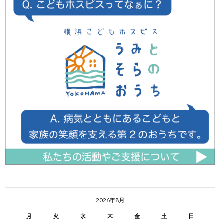
2026年8月
月
火
水
木
金
土
日