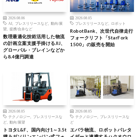
2026.08.06
2026.08.05
AI
,
プレスリリースなど
,
動向/展
プレスリリースなど
,
ロボット
望
,
提携/合弁など
RobotBank、次世代自律走行
数理最適化技術活用した物流
フォークリフト「StarFork
の計画立案支援手掛けるJIJ、
1500」の販売を開始
グローバル・ブレインなどか
ら8.4億円調達
2026.08.05
2026.08.05
テクノロジー
,
プレスリリースな
テクノロジー
,
プレスリリースな
ど
,
動向/展望
ど
トヨタL&F、国内向け1～3.5t
エバラ物流、ロボットパレタ
積みガソリンエンジン式フォ
イザーと連携するハクオウロ