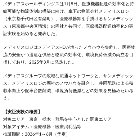
メディアスホールディングスは1月8日、医療機器配送の効率化と持
続可能な物流体制の構築に向け、傘下の物流会社メディリスロジ
（東京都千代田区有楽町）、医療機器卸を手掛けるサンメディック
ス（東京都中央区晴海）の両社と共同で、医療機器配送効率化の実
証実験を始めると発表した。
メディリスロジはメディアスHDが培ったノウハウを集約し、医療物
流の安全かつ迅速な供給と物流の効率化、環境負荷低減の両立を目
指しており、2025年3月に発足した。
メディアスグループの広域な流通ネットワークと、サンメディック
ス、メディリスロジの両社のノウハウを融合し、共同配送による積
載率向上や配車台数削減、環境負荷低減などの効果を見極めたい考
え。
【実証実験の概要】
対象エリア：東京・栃木・群馬を中心とした関東エリア
対象アイテム：医療機器・医療消耗品等
検証期間：2026年1～6月（予定）