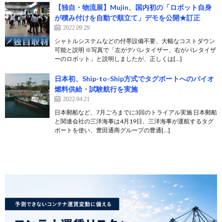
【独自・物流展】Mujin、国内初の「ロボット自身
が積み付けを自動で順立て」デモを公開★訂正
2022.09.29
シャトルシステムなどの付帯設備不要、大幅なコストダウン
可能と説明 ※写真で「左がデパレタイザー、右がパレタイザ
ーのロボット」と説明しましたが、正しくは[…]
日本初、Ship-to-Ship方式でタグボートへのバイオ
燃料供給・試験航行を実施
2022.04.21
日本郵船など、7月ごろまでに3回のトライアル実施 日本郵船
と関連会社の三洋海事は4月19日、三洋海事が運航するタグ
ボートを使い、豊田通商グループの豊通[…]