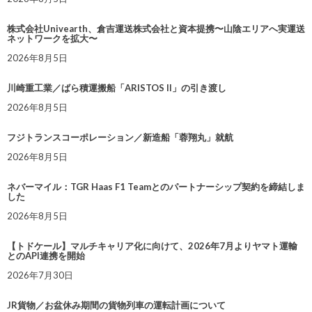
株式会社Univearth、倉吉運送株式会社と資本提携〜山陰エリアへ実運送
ネットワークを拡大〜
2026年8月5日
川崎重工業／ばら積運搬船「ARISTOS II」の引き渡し
2026年8月5日
フジトランスコーポレーション／新造船「蓉翔丸」就航
2026年8月5日
ネバーマイル：TGR Haas F1 Teamとのパートナーシップ契約を締結しま
した
2026年8月5日
【トドケール】マルチキャリア化に向けて、2026年7月よりヤマト運輸
とのAPI連携を開始
2026年7月30日
JR貨物／お盆休み期間の貨物列車の運転計画について