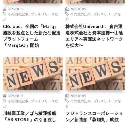
2026.08.05
2026.08.05
その他の記事
,
プレスリリースな
その他の記事
,
プレスリリースな
ど
ど
CBcloud、全国の「Marq」
株式会社Univearth、倉吉運
施設を起点とした新たな配送
送株式会社と資本提携〜山陰
プラットフォーム
エリアへ実運送ネットワーク
「MarqGO」開始
を拡大〜
2026.08.05
2026.08.05
その他の記事
,
プレスリリースな
その他の記事
,
プレスリリースな
ど
ど
川崎重工業／ばら積運搬船
フジトランスコーポレーショ
「ARISTOS II」の引き渡し
ン／新造船「蓉翔丸」就航