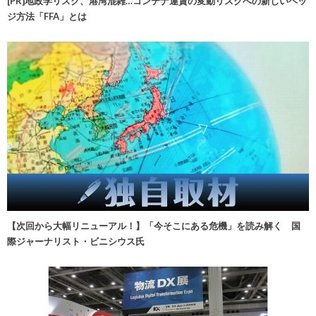
[PR]地政学リスク、港湾混雑…コンテナ運賃の変動リスクへの新しいヘッ
ジ方法「FFA」とは
【次回から大幅リニューアル！】「今そこにある危機」を読み解く 国
際ジャーナリスト・ビニシウス氏