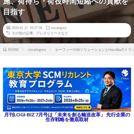
施、荷待ち・荷役時間短縮への貢献を
目指す
2026.01.21 16:37:38
nocategory
その他の記事
,
プレスリリースなど
nocategory
セーフィーのAIソリューションとHacobuのト
HOME
月刊LOGI-BIZ 7月号は「未来を創る輸送改革」 先行企業の
生存戦略を徹底取材