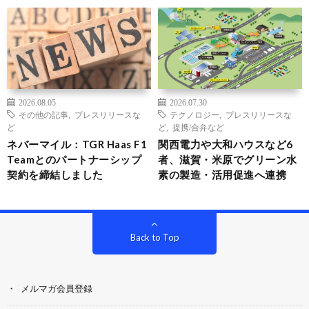
2026.08.05
2026.07.30
その他の記事
,
プレスリリースな
テクノロジー
,
プレスリリースな
ど
ど
,
提携/合弁など
ネバーマイル：TGR Haas F1
関西電力や大和ハウスなど6
Teamとのパートナーシップ
者、滋賀・米原でグリーン水
契約を締結しました
素の製造・活用促進へ連携
Back to Top
メルマガ会員登録