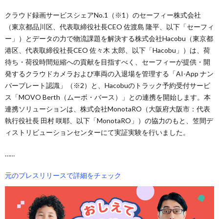
クラウド録画サービスシェアNo.1（※1）のセーフィー株式会社
（東京都品川区、代表取締役社長CEO 佐渡島 隆平、以下「セーフィ
ー」）とデータの力で物流課題を解決する株式会社Hacobu（東京都
港区、代表取締役社長CEO 佐々木 太郎、以下「Hacobu」）は、荷
待ち・荷役時間短縮への貢献を目指すべく、セーフィーが提供・開
発するクラウドカメラおよび車両の入退場を管理する「AI-App ナン
バープレート認識」（※2）と、Hacobuのトラック予約受付サービ
ス「MOVO Berth（ムーボ・バース）」との連携を開始します。本
連携ソリューションは、株式会社MonotaRO（大阪府大阪市：代表
執行役社長 田村 咲耶、以下「MonotaRO」）の協力のもと、笠間デ
ィストリビューションセンターにて実証実験を行いました。
……
元のプレスリリースで詳細をチェック