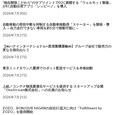
“独自開発こだわり”のサプリメントでD2C展開する「ウェルモット製薬」
がEC自動出荷アプリ「シッピーノ」を導入
2026年7月30日
自動車船の荷役中断を抑制する自動車移動用「スケーター」を開発・導
入 ～自力走行できない車両を約5分で移動可能に～
2026年7月27日
【㈱ハナインターナショナル×星清重機運輸㈱】グループ会社で販売力の
更なる強化ねらう
2026年7月27日
東京ミッドタウン八重洲でロボット配送サービスを本格始動
2026年7月27日
上組／コンテナ物流最適化サービスを提供する スタートアップ企業
「OneStream株式会社」への出資のお知らせ
2026年7月21日
ZOZO、BONJOUR SAGANの自社EC拡大に向け「Fulfillment by
ZOZO」を提供開始