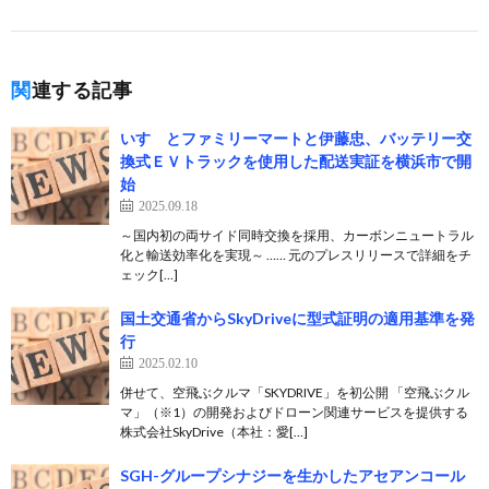
関連する記事
いすゞとファミリーマートと伊藤忠、バッテリー交
換式ＥＶトラックを使用した配送実証を横浜市で開
始
2025.09.18
～国内初の両サイド同時交換を採用、カーボンニュートラル
化と輸送効率化を実現～ …… 元のプレスリリースで詳細をチ
ェック[…]
国土交通省からSkyDriveに型式証明の適用基準を発
行
2025.02.10
併せて、空飛ぶクルマ「SKYDRIVE」を初公開 「空飛ぶクル
マ」（※1）の開発およびドローン関連サービスを提供する
株式会社SkyDrive（本社：愛[…]
SGH-グループシナジーを生かしたアセアンコール