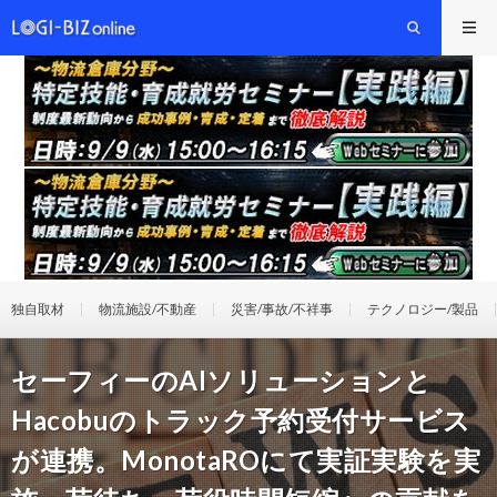
独自取材
物流施設/不動産
災害/事故/不祥事
テクノロジー/製品
セーフィーのAIソリューションと
Hacobuのトラック予約受付サービス
が連携。MonotaROにて実証実験を実