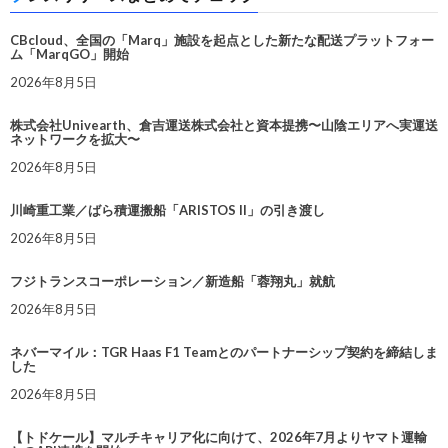
CBcloud、全国の「Marq」施設を起点とした新たな配送プラットフォー
ム「MarqGO」開始
2026年8月5日
株式会社Univearth、倉吉運送株式会社と資本提携〜山陰エリアへ実運送
ネットワークを拡大〜
2026年8月5日
川崎重工業／ばら積運搬船「ARISTOS II」の引き渡し
2026年8月5日
フジトランスコーポレーション／新造船「蓉翔丸」就航
2026年8月5日
ネバーマイル：TGR Haas F1 Teamとのパートナーシップ契約を締結しま
した
2026年8月5日
【トドケール】マルチキャリア化に向けて、2026年7月よりヤマト運輸