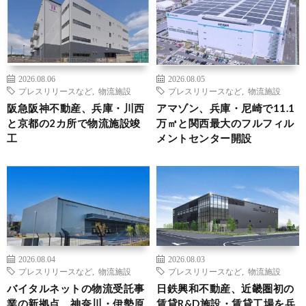
2026.08.06
2026.08.05
プレスリリースなど
,
物流施設
プレスリリースなど
,
物流施設
阪急阪神不動産、兵庫・川西
アマゾン、兵庫・尼崎で11.1
と京都の2カ所で物流施設竣
万㎡と関西最大のフルフィル
工
メントセンター開設
2026.08.04
2026.08.03
プレスリリースなど
,
物流施設
プレスリリースなど
,
物流施設
バイタルネットの物流受託事
日鉄興和不動産、近畿圏初の
業の新拠点、神奈川・伊勢原
賃貸R&D施設・賃貸工場を兵