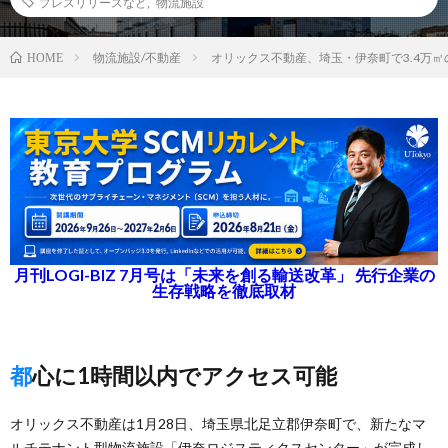
プレスリリースなど
,
物流施設
物流施設/不動産
オリックス不動産、埼玉・伊奈町で3.4万
HOME
月刊LOGI-BIZ 7月号は「未来を創る輸送改革」 先行企業の
生存戦略を徹底取材
都心に1時間以内でアクセス可能
オリックス不動産は1月28日、埼玉県北足立郡伊奈町で、新たなマ
ルチテナント型物流施設「伊奈ロジスティクスセンター」が完成し