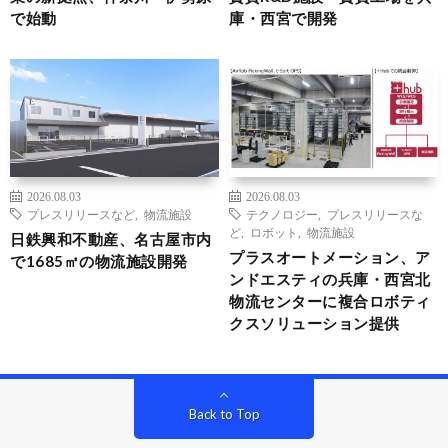
で始動
庫・西宮で開発
2026.08.03
2026.08.03
プレスリリースなど
,
物流施設
テクノロジー
,
プレスリリースな
ど
,
ロボット
,
物流施設
日鉄興和不動産、名古屋市内
プラスオートメーション、ア
で1685㎡の物流施設開発
ンドエスティの兵庫・西宮北
物流センターに複合ロボティ
クスソリューション提供
Back to Top