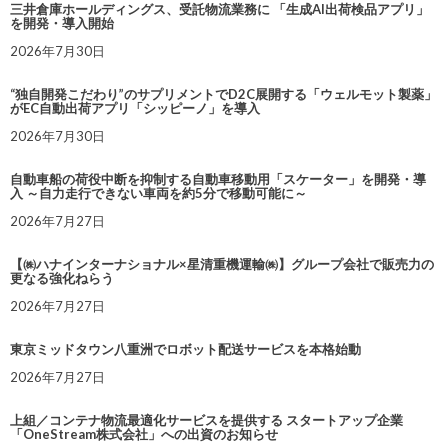
三井倉庫ホールディングス、受託物流業務に 「生成AI出荷検品アプリ」
を開発・導入開始
2026年7月30日
“独自開発こだわり”のサプリメントでD2C展開する「ウェルモット製薬」
がEC自動出荷アプリ「シッピーノ」を導入
2026年7月30日
自動車船の荷役中断を抑制する自動車移動用「スケーター」を開発・導
入 ～自力走行できない車両を約5分で移動可能に～
2026年7月27日
【㈱ハナインターナショナル×星清重機運輸㈱】グループ会社で販売力の
更なる強化ねらう
2026年7月27日
東京ミッドタウン八重洲でロボット配送サービスを本格始動
2026年7月27日
上組／コンテナ物流最適化サービスを提供する スタートアップ企業
「OneStream株式会社」への出資のお知らせ