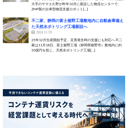
大手のヤマエ久野が昨年10月に新設した物流センターで、
ZMP製の台車型物流支援ロボット[…]
不二家、静岡の富士裾野工場敷地内に自動倉庫備え
た天然水ボトリング工場新設へ
2024.11.19
25年12月生産開始予定、災害発生時の支援にも対応へ 不二
家は11月18日、富士裾野工場（静岡県裾野市）敷地内に約
50億円を投じ、天然水ボトリング工場[…]