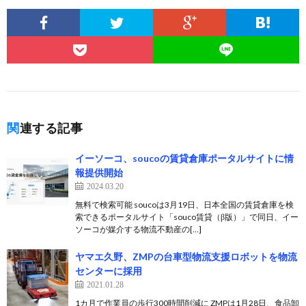
関連する記事
イーソーコ、soucoの賃貸倉庫ポータルサイトに情
報提供開始
2024.03.20
無料で検索可能 soucoは3月19日、日本全国の賃貸倉庫を検
索できるポータルサイト「souco賃貸（β版）」で同日、イー
ソーコが媒介する物流不動産の[…]
ヤマエ久野、ZMPの台車型物流支援ロボットを物流
センターに採用
2021.01.28
1カ月で作業員の歩行300時間削減に ZMPは1月28日、食品卸