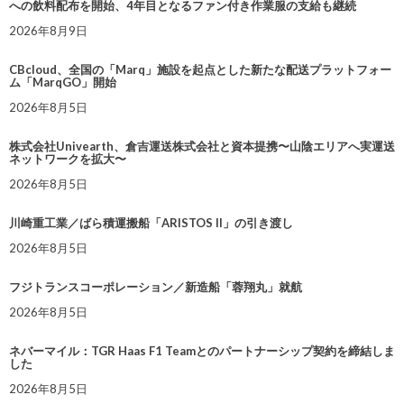
への飲料配布を開始、4年目となるファン付き作業服の支給も継続
2026年8月9日
CBcloud、全国の「Marq」施設を起点とした新たな配送プラットフォー
ム「MarqGO」開始
2026年8月5日
株式会社Univearth、倉吉運送株式会社と資本提携〜山陰エリアへ実運送
ネットワークを拡大〜
2026年8月5日
川崎重工業／ばら積運搬船「ARISTOS II」の引き渡し
2026年8月5日
フジトランスコーポレーション／新造船「蓉翔丸」就航
2026年8月5日
ネバーマイル：TGR Haas F1 Teamとのパートナーシップ契約を締結しま
した
2026年8月5日