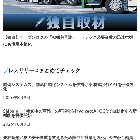
【独自】オープンロジの「AI梱包予測」、トラック必要台数の迅速把握
にも活用本格化
プレスリリースまとめてチェック
両備システムズ、物流自動化システムを手掛ける 株式会社APTを子会社
化
2026年8月9日
Shippio、「輸送中の商品」の可視化をInvoiceのAI-OCRで自動化する新
機能を提供開始
2026年8月9日
栗林商船／夏の安全運航を支えるため熱中症対策を強化。今年から船員