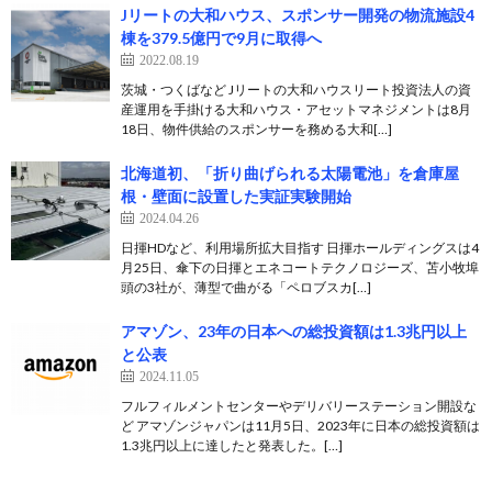
Jリートの大和ハウス、スポンサー開発の物流施設4
棟を379.5億円で9月に取得へ
2022.08.19
茨城・つくばなど Jリートの大和ハウスリート投資法人の資
産運用を手掛ける大和ハウス・アセットマネジメントは8月
18日、物件供給のスポンサーを務める大和[…]
北海道初、「折り曲げられる太陽電池」を倉庫屋
根・壁面に設置した実証実験開始
2024.04.26
日揮HDなど、利用場所拡大目指す 日揮ホールディングスは4
月25日、傘下の日揮とエネコートテクノロジーズ、苫小牧埠
頭の3社が、薄型で曲がる「ペロブスカ[…]
アマゾン、23年の日本への総投資額は1.3兆円以上
と公表
2024.11.05
フルフィルメントセンターやデリバリーステーション開設な
ど アマゾンジャパンは11月5日、2023年に日本の総投資額は
1.3兆円以上に達したと発表した。[…]