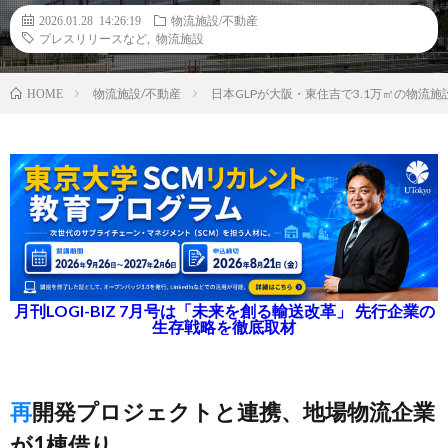
2026.01.28 14:26:19
物流施設/不動産
プレスリリースなど
,
物流施設
物流施設/不動産
日本GLPが大阪・東住吉で3.1万㎡の物流
HOME
月刊LOGI-BIZ 7月号は「未来を創る輸送改革」 先行企業の
生存戦略を徹底取材
再開発プロジェクトと連携、地場物流企業
が1棟借り