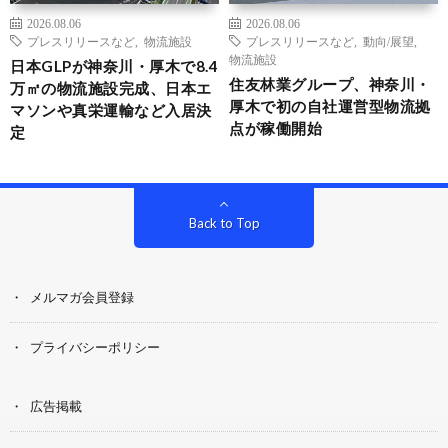
2026.08.06
2026.08.06
プレスリリースなど
,
物流施設
プレスリリースなど
,
動向/展望
,
物流施設
日本GLPが神奈川・厚木で8.4
住友林業グループ、神奈川・
万㎡の物流施設完成、日本エ
厚木で初の自社運営型物流拠
マソンや真栄運輸など入居決
点が稼働開始
定
Back to Top
メルマガ会員登録
プライバシーポリシー
広告掲載