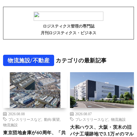
ロジスティクス管理の専門誌
月刊ロジスティクス・ビジネス
物流施設/不動産
カテゴリの最新記事
2026.08.08
2026.08.07
プレスリリースなど
,
動向/展望
,
プレスリリースなど
,
物流施設
物流施設
大和ハウス、大阪・茨木の旧
東京団地倉庫が60周年、「共
パナ工場跡地で3.1万㎡のマル