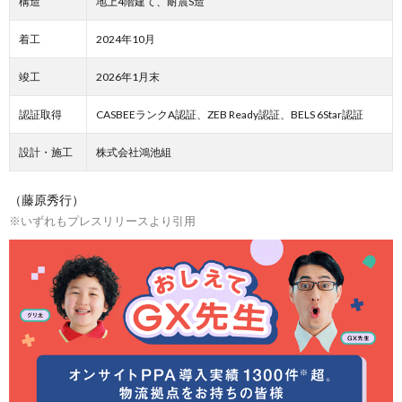
構造
地上4階建て、耐震S造
着工
2024年10月
竣工
2026年1月末
認証取得
CASBEEランクA認証、ZEB Ready認証、BELS 6Star認証
設計・施工
株式会社鴻池組
（藤原秀行）
※いずれもプレスリリースより引用