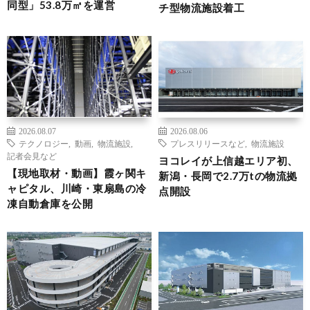
同型」53.8万㎡を運営
チ型物流施設着工
2026.08.07
2026.08.06
テクノロジー
,
動画
,
物流施設
,
プレスリリースなど
,
物流施設
記者会見など
ヨコレイが上信越エリア初、
【現地取材・動画】霞ヶ関キ
新潟・長岡で2.7万tの物流拠
ャピタル、川崎・東扇島の冷
点開設
凍自動倉庫を公開