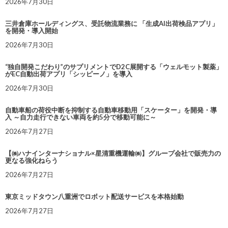
2026年7月30日
三井倉庫ホールディングス、受託物流業務に 「生成AI出荷検品アプリ」
を開発・導入開始
2026年7月30日
“独自開発こだわり”のサプリメントでD2C展開する「ウェルモット製薬」
がEC自動出荷アプリ「シッピーノ」を導入
2026年7月30日
自動車船の荷役中断を抑制する自動車移動用「スケーター」を開発・導
入 ～自力走行できない車両を約5分で移動可能に～
2026年7月27日
【㈱ハナインターナショナル×星清重機運輸㈱】グループ会社で販売力の
更なる強化ねらう
2026年7月27日
東京ミッドタウン八重洲でロボット配送サービスを本格始動
2026年7月27日