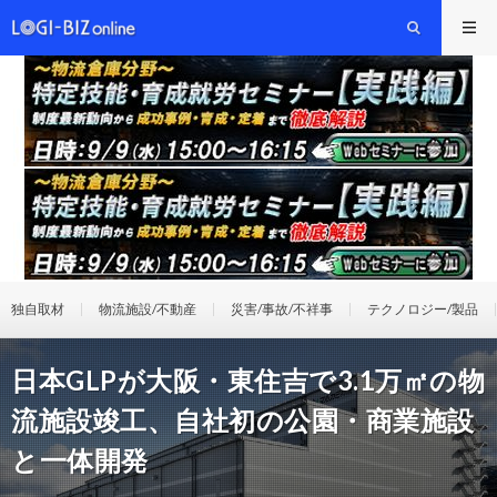
独自取材
物流施設/不動産
災害/事故/不祥事
テクノロジー/製品
日本GLPが大阪・東住吉で3.1万㎡の物
流施設竣工、自社初の公園・商業施設
と一体開発