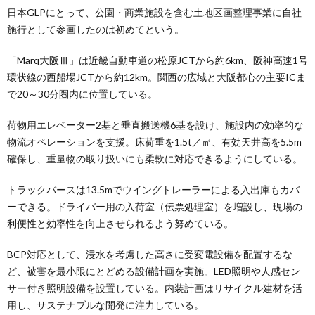
日本GLPにとって、公園・商業施設を含む土地区画整理事業に自社
施行として参画したのは初めてという。
「Marq大阪Ⅲ」は近畿自動車道の松原JCTから約6km、阪神高速1号
環状線の西船場JCTから約12km。関西の広域と大阪都心の主要ICま
で20～30分圏内に位置している。
荷物用エレベーター2基と垂直搬送機6基を設け、施設内の効率的な
物流オペレーションを支援。床荷重を1.5t／㎡、有効天井高を5.5m
確保し、重量物の取り扱いにも柔軟に対応できるようにしている。
トラックバースは13.5mでウイングトレーラーによる入出庫もカバ
ーできる。ドライバー用の入荷室（伝票処理室）を増設し、現場の
利便性と効率性を向上させられるよう努めている。
BCP対応として、浸水を考慮した高さに受変電設備を配置するな
ど、被害を最小限にとどめる設備計画を実施。LED照明や人感セン
サー付き照明設備を設置している。内装計画はリサイクル建材を活
用し、サステナブルな開発に注力している。