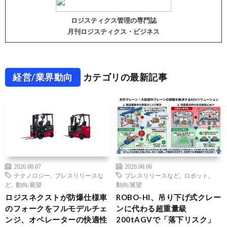
ロジスティクス管理の専門誌
月刊ロジスティクス・ビジネス
経営/業界動向
カテゴリの最新記事
2026.08.07
2026.08.06
テクノロジー
,
プレスリリースな
プレスリリースなど
,
ロボット
,
ど
,
動向/展望
動向/展望
ロジスネクストが防爆仕様車
ROBO-HI、吊り下げ式クレー
のフォークをフルモデルチェ
ンに代わる超重量級
ンジ、オペレーターの快適性
200tAGVで「落下リスク」