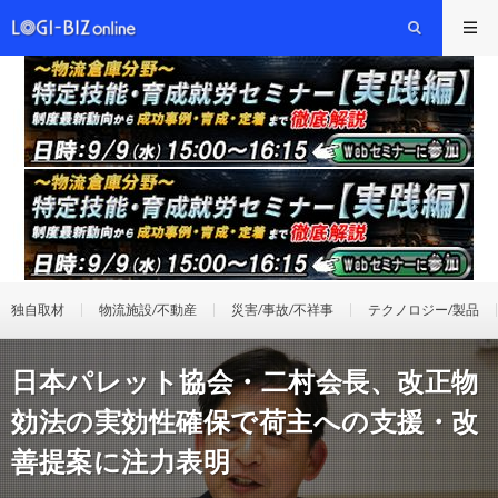
独自取材
物流施設/不動産
災害/事故/不祥事
テクノロジー/製品
日本パレット協会・二村会長、改正物
効法の実効性確保で荷主への支援・改
善提案に注力表明