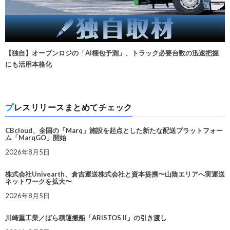
【独自】オープンロジの「AI梱包予測」、トラック必要台数の迅速把握
にも活用本格化
プレスリリースまとめてチェック
CBcloud、全国の「Marq」施設を起点とした新たな配送プラットフォー
ム「MarqGO」開始
2026年8月5日
株式会社Univearth、倉吉運送株式会社と資本提携〜山陰エリアへ実運送
ネットワークを拡大〜
2026年8月5日
川崎重工業／ばら積運搬船「ARISTOS II」の引き渡し