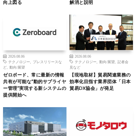
向上図る
解消と説明
2026.08.06
2026.08.06
テクノロジー
,
プレスリリースな
テクノロジー
,
動向/展望
,
記者会
ど
,
動向/展望
見など
ゼロボード、常に最新の情報
【現地取材】貿易関連業務の
共有が可能な“動的サプライヤ
効率化目指す業界団体「日本
ー管理”実現する新システムの
貿易DX協会」が発足
提供開始へ