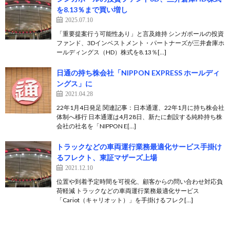
を8.13％まで買い増し
2025.07.10
「重要提案行う可能性あり」と言及維持 シンガポールの投資
ファンド、3Dインベストメント・パートナーズが三井倉庫ホ
ールディングス（HD）株式を8.13％[…]
日通の持ち株会社「NIPPON EXPRESS ホールディ
ングス」に
2021.04.28
22年1月4日発足 関連記事：日本通運、22年1月に持ち株会社
体制へ移行 日本通運は4月28日、新たに創設する純粋持ち株
会社の社名を「NIPPON E[…]
トラックなどの車両運行業務最適化サービス手掛け
るフレクト、東証マザーズ上場
2021.12.10
位置や到着予定時間を可視化、顧客からの問い合わせ対応負
荷軽減 トラックなどの車両運行業務最適化サービス
「Cariot（キャリオット）」を手掛けるフレク[…]