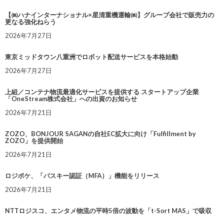
【㈱ハナインターナショナル×星清重機運輸㈱】グループ会社で販売力の
更なる強化ねらう
2026年7月27日
東京ミッドタウン八重洲でロボット配送サービスを本格始動
2026年7月27日
上組／コンテナ物流最適化サービスを提供する スタートアップ企業
「OneStream株式会社」への出資のお知らせ
2026年7月21日
ZOZO、BONJOUR SAGANの自社EC拡大に向け「Fulfillment by
ZOZO」を提供開始
2026年7月21日
ロジポケ、「パスキー認証（MFA）」機能をリリース
2026年7月21日
NTTロジスコ、エンタメ物流の平時5倍の波動を「t-Sort MAS」で吸収