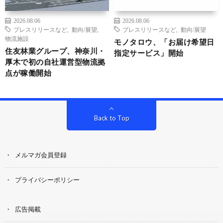
2026.08.06
2026.08.06
プレスリリースなど
,
動向/展望
,
プレスリリースなど
,
動向/展望
物流施設
モノタロウ、「お届け希望日
住友林業グループ、神奈川・
指定サービス」開始
厚木で初の自社運営型物流拠
点が稼働開始
Back to Top
メルマガ会員登録
プライバシーポリシー
広告掲載