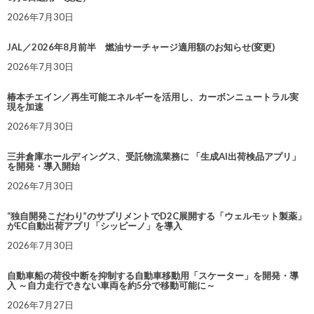
2026年7月30日
JAL／2026年8月前半 燃油サーチャージ適用額のお知らせ(変更)
2026年7月30日
椿本チエイン／再生可能エネルギーを活用し、カーボンニュートラル実
現を加速
2026年7月30日
三井倉庫ホールディングス、受託物流業務に 「生成AI出荷検品アプリ」
を開発・導入開始
2026年7月30日
“独自開発こだわり”のサプリメントでD2C展開する「ウェルモット製薬」
がEC自動出荷アプリ「シッピーノ」を導入
2026年7月30日
自動車船の荷役中断を抑制する自動車移動用「スケーター」を開発・導
入 ～自力走行できない車両を約5分で移動可能に～
2026年7月27日