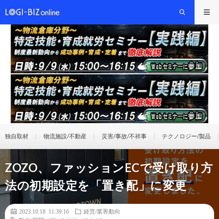
独自取材
物流施設/不動産
災害/事故/不祥事
テクノロジー/製品
ZOZO、ファッションECで受け取り方
法の初期設定を「置き配」に変更
2023.10.18 11:39:16
経営/業界動向