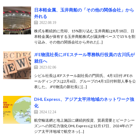
日本軽金属、玉井商船の「その他の関係会社」から
外れる
2022.08.19
株式を断続的に売却、15%割り込む 玉井商船は8月18日、日
本軽金属が保有する玉井商船株式が議決権ベースで15％を割
り込み、その他の関係会社から外れた[…]
JFE物流社長にJFEスチール専務執行役員の古川氏が
就任へ
2023.02.06
シビル社長はJEFスチール副社長の門田氏、4月1日付 JFEホ
ールディングスは2月6日、グループの4月1日付幹部人事を公
表した。 JFE物流の新社長に[…]
DHL Express、アジア太平洋地域のネットワーク強
化
2024.12.24
航空輸送網と地上施設に継続的投資、貿易需要とピークシー
ズンへの対応力強化 DHL Expressは12月17日、2024年のア
ジア太平洋地域で航空ネッ[…]