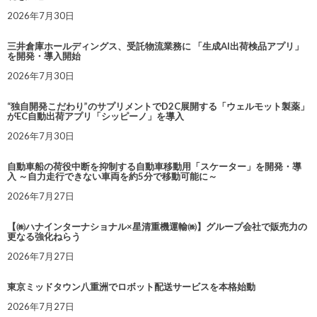
2026年7月30日
三井倉庫ホールディングス、受託物流業務に 「生成AI出荷検品アプリ」
を開発・導入開始
2026年7月30日
“独自開発こだわり”のサプリメントでD2C展開する「ウェルモット製薬」
がEC自動出荷アプリ「シッピーノ」を導入
2026年7月30日
自動車船の荷役中断を抑制する自動車移動用「スケーター」を開発・導
入 ～自力走行できない車両を約5分で移動可能に～
2026年7月27日
【㈱ハナインターナショナル×星清重機運輸㈱】グループ会社で販売力の
更なる強化ねらう
2026年7月27日
東京ミッドタウン八重洲でロボット配送サービスを本格始動
2026年7月27日