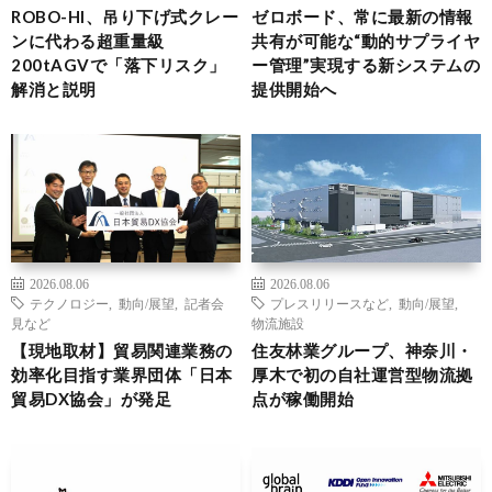
ROBO-HI、吊り下げ式クレー
ゼロボード、常に最新の情報
ンに代わる超重量級
共有が可能な“動的サプライヤ
200tAGVで「落下リスク」
ー管理”実現する新システムの
解消と説明
提供開始へ
2026.08.06
2026.08.06
テクノロジー
,
動向/展望
,
記者会
プレスリリースなど
,
動向/展望
,
見など
物流施設
【現地取材】貿易関連業務の
住友林業グループ、神奈川・
効率化目指す業界団体「日本
厚木で初の自社運営型物流拠
貿易DX協会」が発足
点が稼働開始