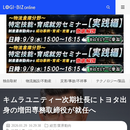
独自取材
物流施設/不動産
災害/事故/不祥事
テクノロジー/製品
キムラユニティー次期社長にトヨタ出
身の増田専務取締役が就任へ
2026.01.29 16:29:38
経営/業界動向