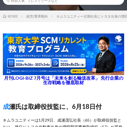
幹部人事
,
プレスリリースなど
経営/業界動向
キムラユニティー次期社長にトヨタ出身の増
HOME
月刊LOGI-BIZ 7月号は「未来を創る輸送改革」 先行企業の
生存戦略を徹底取材
成瀬氏は取締役技監に、6月18日付
キムラユニティーは1月29日、成瀬茂弘社長（65）が取締役技監と
なり、後任にトヨタ自動車出身の増田賢宏専務取締役（57）が昇格