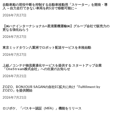
自動車船の荷役中断を抑制する自動車移動用「スケーター」を開発・導
入 ～自力走行できない車両を約5分で移動可能に～
2026年7月27日
【㈱ハナインターナショナル×星清重機運輸㈱】グループ会社で販売力の
更なる強化ねらう
2026年7月27日
東京ミッドタウン八重洲でロボット配送サービスを本格始動
2026年7月27日
上組／コンテナ物流最適化サービスを提供する スタートアップ企業
「OneStream株式会社」への出資のお知らせ
2026年7月21日
ZOZO、BONJOUR SAGANの自社EC拡大に向け「Fulfillment by
ZOZO」を提供開始
2026年7月21日
ロジポケ、「パスキー認証（MFA）」機能をリリース