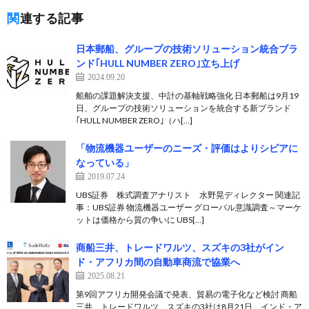
関連する記事
日本郵船、グループの技術ソリューション統合ブラ
ンド｢HULL NUMBER ZERO｣立ち上げ
2024.09.20
船舶の課題解決支援、中計の基軸戦略強化 日本郵船は9月19
日、グループの技術ソリューションを統合する新ブランド
｢HULL NUMBER ZERO｣（ハ[…]
「物流機器ユーザーのニーズ・評価はよりシビアに
なっている」
2019.07.24
UBS証券 株式調査アナリスト 水野晃ディレクター 関連記
事：UBS証券 物流機器ユーザー グローバル意識調査～マーケ
ットは価格から質の争いに UBS[…]
商船三井、トレードワルツ、スズキの3社がイン
ド・アフリカ間の自動車商流で協業へ
2025.08.21
第9回アフリカ開発会議で発表、貿易の電子化など検討 商船
三井、トレードワルツ、スズキの3社は8月21日、インド・ア