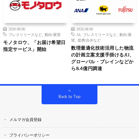
2026.08.06
2026.08.06
プレスリリースなど
,
動向/展望
AI
,
プレスリリースなど
,
動向/展
望
,
提携/合弁など
モノタロウ、「お届け希望日
数理最適化技術活用した物流
指定サービス」開始
の計画立案支援手掛けるJIJ、
グローバル・ブレインなどか
ら8.4億円調達
Back to Top
メルマガ会員登録
プライバシーポリシー