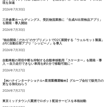
現を加速
2026年7月30日
三井倉庫ホールディングス、受託物流業務に 「生成AI出荷検品アプリ」
を開発・導入開始
2026年7月30日
“独自開発こだわり”のサプリメントでD2C展開する「ウェルモット製薬」
がEC自動出荷アプリ「シッピーノ」を導入
2026年7月30日
自動車船の荷役中断を抑制する自動車移動用「スケーター」を開発・導
入 ～自力走行できない車両を約5分で移動可能に～
2026年7月27日
【㈱ハナインターナショナル×星清重機運輸㈱】グループ会社で販売力の
更なる強化ねらう
2026年7月27日
東京ミッドタウン八重洲でロボット配送サービスを本格始動