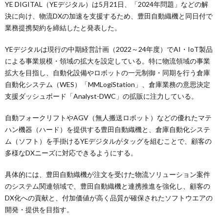
YE DIGITAL（YEデジタル）は5月21日、「2024年問題」などの解
決に向け、物流DXの加速を支援するため、豊田自動織機と同日付で
業務提携契約を締結したと発表した。
YEデジタルは現行の中期経営計画（2022～24年度）でAI・IoT製品
による事業規模・領域の拡大を設定している。特に物流領域の事業
拡大を目指し、自動化設備やロボットの一元制御・同期を行う倉庫
自動化システム（WES）「MMLogiStation」、倉庫業務の意思決定
支援ダッシュボード「Analyst-DWC」の拡販に注力している。
自動フォークリフトやAGV（無人搬送ロボット）などの優れたマテ
ハン機器（ハード）を提供する豊田自動織機と、倉庫自動化システ
ム（ソフト）を手掛けるYEデジタルがタッグを組むことで、顧客の
多様なDXニーズに対応できるようにする。
具体的には、豊田自動織機が注文を受けた物流ソリューション案件
のシステム関連領域で、豊田自動織機と連携推進を強化し、顧客の
DX化への貢献と、付加価値が高く品質が確保されたソフトウエアの
開発・提供を目指す。