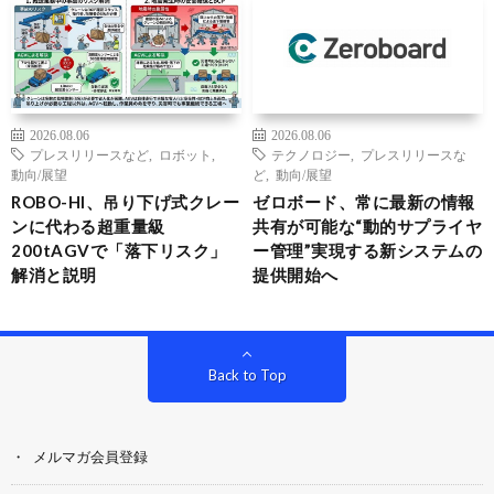
2026.08.06
2026.08.06
プレスリリースなど
,
ロボット
,
テクノロジー
,
プレスリリースな
動向/展望
ど
,
動向/展望
ROBO-HI、吊り下げ式クレー
ゼロボード、常に最新の情報
ンに代わる超重量級
共有が可能な“動的サプライヤ
200tAGVで「落下リスク」
ー管理”実現する新システムの
解消と説明
提供開始へ
Back to Top
メルマガ会員登録