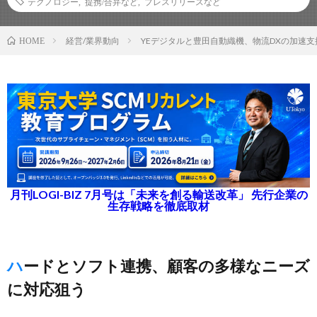
テクノロジー
,
提携/合弁など
,
プレスリリースなど
経営/業界動向
YEデジタルと豊田自動織機、物流DXの加速
HOME
月刊LOGI-BIZ 7月号は「未来を創る輸送改革」 先行企業の
生存戦略を徹底取材
ハードとソフト連携、顧客の多様なニーズ
に対応狙う