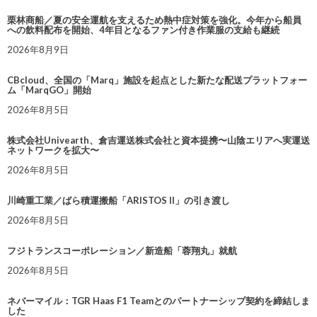
栗林商船／夏の安全運航を支えるため熱中症対策を強化。今年から船員
への飲料配布を開始、4年目となるファン付き作業服の支給も継続
2026年8月9日
CBcloud、全国の「Marq」施設を起点とした新たな配送プラットフォー
ム「MarqGO」開始
2026年8月5日
株式会社Univearth、倉吉運送株式会社と資本提携〜山陰エリアへ実運送
ネットワークを拡大〜
2026年8月5日
川崎重工業／ばら積運搬船「ARISTOS II」の引き渡し
2026年8月5日
フジトランスコーポレーション／新造船「蓉翔丸」就航
2026年8月5日
ネバーマイル：TGR Haas F1 Teamとのパートナーシップ契約を締結しま
した