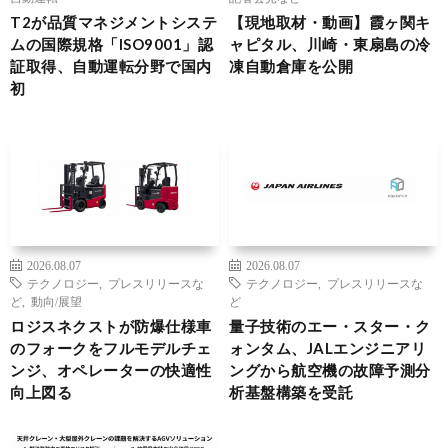
T2が品質マネジメントシステ
【現地取材・動画】霞ヶ関キ
ムの国際規格「ISO9001」認
ャピタル、川崎・東扇島の冷
証取得、自動運転分野で国内
凍自動倉庫を公開
初
2026.08.07
2026.08.07
テクノロジー
,
プレスリリースな
テクノロジー
,
プレスリリースな
ど
,
動向/展望
ど
ロジスネクストが防爆仕様車
量子技術のエー・スター・ク
のフォークをフルモデルチェ
ォンタム、JALエンジニアリ
ンジ、オペレーターの快適性
ングから航空機の故障予測分
向上図る
析基盤構築を受託