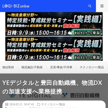
独自取材
物流施設/不動産
災害/事故/不祥事
テクノロジー/製品
YEデジタルと豊田自動織機、物流DX
の加速支援へ業務提携
2024.05.21 18:47:42
テクノロジー/製品