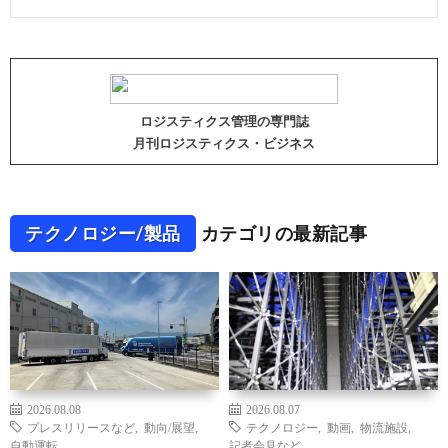
ロジスティクス管理の専門誌
月刊ロジスティクス・ビジネス
テクノロジー/製品
カテゴリの最新記事
2026.08.08
2026.08.07
プレスリリースなど
,
動向/展望
,
テクノロジー
,
動画
,
物流施設
,
自動運転
記者会見など