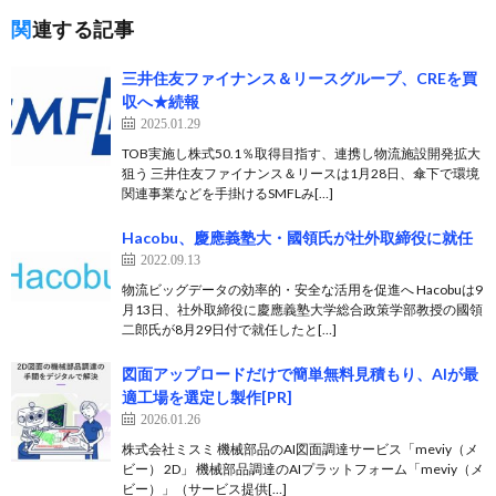
関連する記事
三井住友ファイナンス＆リースグループ、CREを買
収へ★続報
2025.01.29
TOB実施し株式50.1％取得目指す、連携し物流施設開発拡大
狙う 三井住友ファイナンス＆リースは1月28日、傘下で環境
関連事業などを手掛けるSMFLみ[…]
Hacobu、慶應義塾大・國領氏が社外取締役に就任
2022.09.13
物流ビッグデータの効率的・安全な活用を促進へ Hacobuは9
月13日、社外取締役に慶應義塾大学総合政策学部教授の國領
二郎氏が8月29日付で就任したと[…]
図面アップロードだけで簡単無料見積もり、AIが最
適工場を選定し製作[PR]
2026.01.26
株式会社ミスミ 機械部品のAI図面調達サービス「meviy（メ
ビー） 2D」 機械部品調達のAIプラットフォーム「meviy（メ
ビー）」（サービス提供[…]