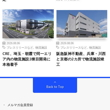
2026.08.06
2026.08.06
プレスリリースなど
,
物流施設
プレスリリースなど
,
物流施設
CRE、埼玉・朝霞で同一エリ
阪急阪神不動産、兵庫・川西
ア内の物流施設2棟目開発に
と京都の2カ所で物流施設竣
本格着手
工
Back to Top
メルマガ会員登録