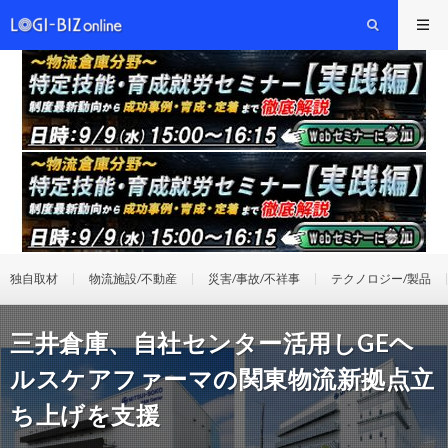
独自取材
物流施設/不動産
災害/事故/不祥事
テクノロジー/製品
三井倉庫、自社センター活用しGEヘ
ルスケアファーマの関東物流新拠点立
ち上げを支援