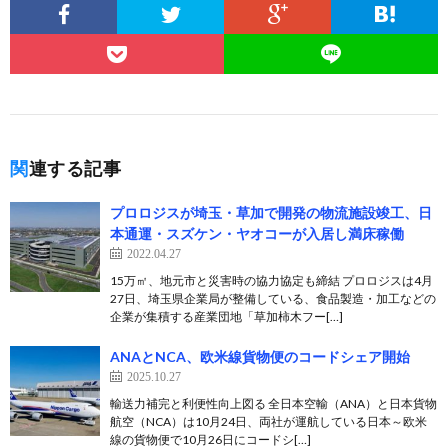
関連する記事
プロロジスが埼玉・草加で開発の物流施設竣工、日
本通運・スズケン・ヤオコーが入居し満床稼働
2022.04.27
15万㎡、地元市と災害時の協力協定も締結 プロロジスは4月
27日、埼玉県企業局が整備している、食品製造・加工などの
企業が集積する産業団地「草加柿木フー[…]
ANAとNCA、欧米線貨物便のコードシェア開始
2025.10.27
輸送力補完と利便性向上図る 全日本空輸（ANA）と日本貨物
航空（NCA）は10月24日、両社が運航している日本～欧米
線の貨物便で10月26日にコードシ[…]