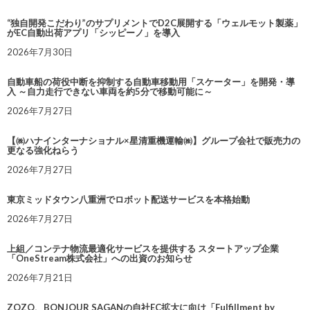
“独自開発こだわり”のサプリメントでD2C展開する「ウェルモット製薬」
がEC自動出荷アプリ「シッピーノ」を導入
2026年7月30日
自動車船の荷役中断を抑制する自動車移動用「スケーター」を開発・導
入 ～自力走行できない車両を約5分で移動可能に～
2026年7月27日
【㈱ハナインターナショナル×星清重機運輸㈱】グループ会社で販売力の
更なる強化ねらう
2026年7月27日
東京ミッドタウン八重洲でロボット配送サービスを本格始動
2026年7月27日
上組／コンテナ物流最適化サービスを提供する スタートアップ企業
「OneStream株式会社」への出資のお知らせ
2026年7月21日
ZOZO、BONJOUR SAGANの自社EC拡大に向け「Fulfillment by