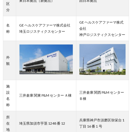
東日本拠点（新拠点）
西日本拠点
区
分
GE ヘルスケアファーマ株式
名
GE ヘルスケアファーマ株式会社
会社
称
埼玉ロジスティクスセンター
神戸ロジスティクスセンター
外
観
施
設
三井倉庫 関西 P&M センター
三井倉庫 関東 P&M センター Ａ棟
名
Ｂ棟
称
所
兵庫県神戸市須磨区弥栄台 1
在
埼玉県加須市芋茎 1248 番 12
丁目 16 番１号
地