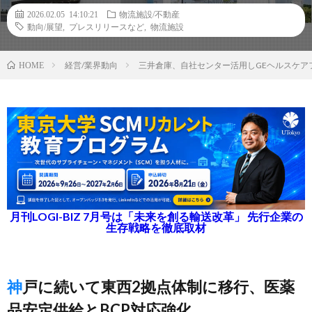
2026.02.05 14:10:21
物流施設/不動産
動向/展望
,
プレスリリースなど
,
物流施設
経営/業界動向
三井倉庫、自社センター活用しGEヘルスケア
HOME
月刊LOGI-BIZ 7月号は「未来を創る輸送改革」 先行企業の
生存戦略を徹底取材
神戸に続いて東西2拠点体制に移行、医薬
品安定供給とBCP対応強化