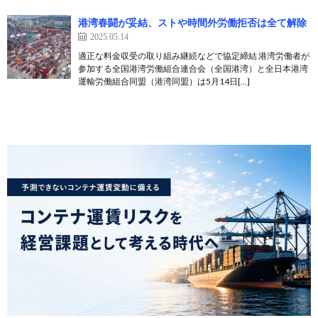
港湾春闘が妥結、ストや時間外労働拒否は全て解除
2025.05.14
適正な料金収受の取り組み継続などで協定締結 港湾労働者が
参加する全国港湾労働組合連合会（全国港湾）と全日本港湾
運輸労働組合同盟（港湾同盟）は5月14日[…]