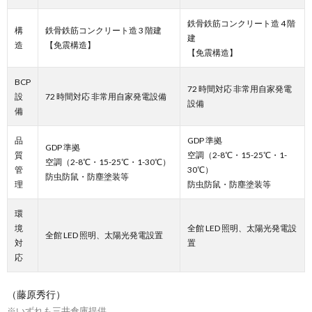
鉄骨鉄筋コンクリート造 4 階
構
鉄骨鉄筋コンクリート造 3 階建
建
造
【免震構造】
【免震構造】
BCP
72 時間対応 非常用自家発電
設
72 時間対応 非常用自家発電設備
設備
備
品
GDP 準拠
GDP 準拠
質
空調（2-8℃・15-25℃・1-
空調（2-8℃・15-25℃・1-30℃）
管
30℃）
防虫防鼠・防塵塗装等
理
防虫防鼠・防塵塗装等
環
境
全館 LED 照明、太陽光発電設
全館 LED 照明、太陽光発電設置
対
置
応
（藤原秀行）
※いずれも三井倉庫提供