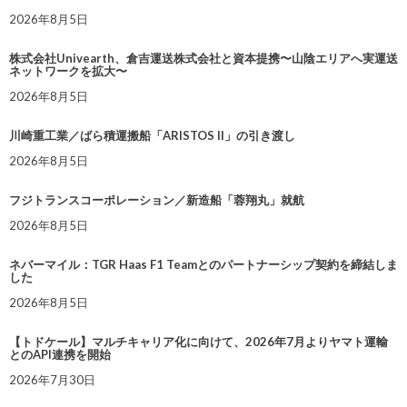
2026年8月5日
株式会社Univearth、倉吉運送株式会社と資本提携〜山陰エリアへ実運送
ネットワークを拡大〜
2026年8月5日
川崎重工業／ばら積運搬船「ARISTOS II」の引き渡し
2026年8月5日
フジトランスコーポレーション／新造船「蓉翔丸」就航
2026年8月5日
ネバーマイル：TGR Haas F1 Teamとのパートナーシップ契約を締結しま
した
2026年8月5日
【トドケール】マルチキャリア化に向けて、2026年7月よりヤマト運輸
とのAPI連携を開始
2026年7月30日