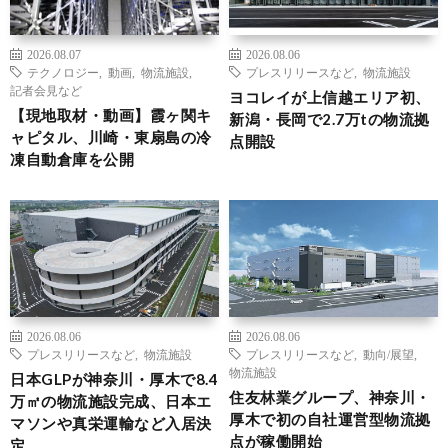
2026.08.07
2026.08.06
テクノロジー
,
動画
,
物流施設
,
プレスリリースなど
,
物流施設
記者会見など
ヨコレイが上信越エリア初、
【現地取材・動画】霞ヶ関キ
新潟・長岡で2.7万tの物流拠
ャピタル、川崎・東扇島の冷
点開設
凍自動倉庫を公開
2026.08.06
2026.08.06
プレスリリースなど
,
物流施設
プレスリリースなど
,
動向/展望
,
物流施設
日本GLPが神奈川・厚木で8.4
住友林業グループ、神奈川・
万㎡の物流施設完成、日本エ
厚木で初の自社運営型物流拠
マソンや真栄運輸など入居決
点が稼働開始
定