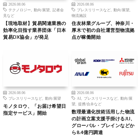
2026.08.06
2026.08.06
テクノロジー
,
動向/展望
,
記者会
プレスリリースなど
,
動向/展望
,
見など
物流施設
【現地取材】貿易関連業務の
住友林業グループ、神奈川・
効率化目指す業界団体「日本
厚木で初の自社運営型物流拠
貿易DX協会」が発足
点が稼働開始
2026.08.06
2026.08.06
プレスリリースなど
,
動向/展望
AI
,
プレスリリースなど
,
動向/展
望
,
提携/合弁など
モノタロウ、「お届け希望日
数理最適化技術活用した物流
指定サービス」開始
の計画立案支援手掛けるJIJ、
グローバル・ブレインなどか
ら8.4億円調達