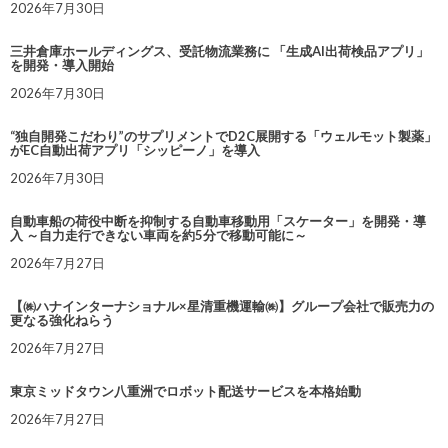
2026年7月30日
三井倉庫ホールディングス、受託物流業務に 「生成AI出荷検品アプリ」
を開発・導入開始
2026年7月30日
“独自開発こだわり”のサプリメントでD2C展開する「ウェルモット製薬」
がEC自動出荷アプリ「シッピーノ」を導入
2026年7月30日
自動車船の荷役中断を抑制する自動車移動用「スケーター」を開発・導
入 ～自力走行できない車両を約5分で移動可能に～
2026年7月27日
【㈱ハナインターナショナル×星清重機運輸㈱】グループ会社で販売力の
更なる強化ねらう
2026年7月27日
東京ミッドタウン八重洲でロボット配送サービスを本格始動
2026年7月27日