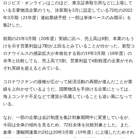
ロジビズ・オンラインはこのほど、東京証券取引所などに上場して
いる主要物流企業のうち、決算期を3月に設定している72社の2022
年3月期（21年度）連結業績予想（一部は単体ベースのみ開示）を
集計した。
前期の21年3月期（20年度）実績に比べ、売上高は8割、本業のもう
けを示す営業利益は7割が上回るとみていることが分かった。新型コ
ロナウイルスの感染拡大が本格化する前の19年3月期（18年度）の
水準と比較しても、売上高で5割、営業利益で6割程度の企業がそれ
ぞれ実績を超えるとみている。
コロナワクチンの接種が広がって経済活動の再開が進んだことが業
績を上向かせているようだ。国際物流を手掛ける企業にとっては、
海上コンテナ不足などで運賃が高騰していることも追い風になって
いる。
なお、一部の企業は会計制度を集計対象期間中に変更しているが、
今回は全体の傾向を見るため、72社全体を比較対象とした。また、
倉庫・運輸関連業の2社は20年3月期（19年度）に上場したためそれ