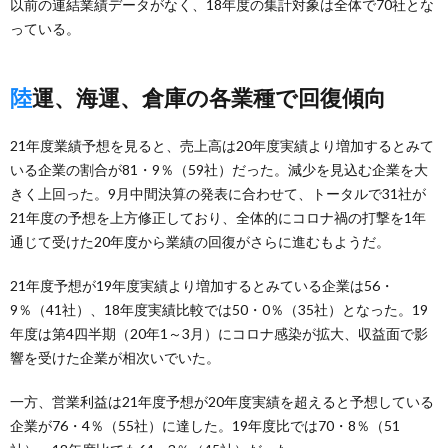
以前の連結業績データがなく、18年度の集計対象は全体で70社とな
っている。
陸運、海運、倉庫の各業種で回復傾向
21年度業績予想を見ると、売上高は20年度実績より増加するとみて
いる企業の割合が81・9％（59社）だった。減少を見込む企業を大
きく上回った。9月中間決算の発表に合わせて、トータルで31社が
21年度の予想を上方修正しており、全体的にコロナ禍の打撃を1年
通じて受けた20年度から業績の回復がさらに進むもようだ。
21年度予想が19年度実績より増加するとみている企業は56・
9％（41社）、18年度実績比較では50・0％（35社）となった。19
年度は第4四半期（20年1～3月）にコロナ感染が拡大、収益面で影
響を受けた企業が相次いでいた。
一方、営業利益は21年度予想が20年度実績を超えると予想している
企業が76・4％（55社）に達した。19年度比では70・8％（51