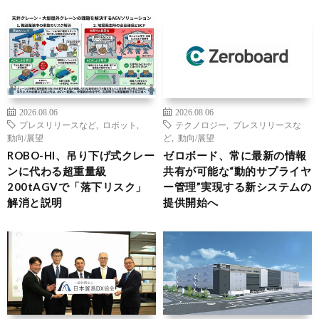
2026.08.06
2026.08.06
プレスリリースなど
,
ロボット
,
テクノロジー
,
プレスリリースな
動向/展望
ど
,
動向/展望
ROBO-HI、吊り下げ式クレー
ゼロボード、常に最新の情報
ンに代わる超重量級
共有が可能な“動的サプライヤ
200tAGVで「落下リスク」
ー管理”実現する新システムの
解消と説明
提供開始へ