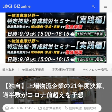
独自取材
物流施設/不動産
災害/事故/不祥事
テクノロジー/製品
【独自】上場物流企業の21年度決算、
過半数がコロナ前超えを予想
2021.12.07 17:45:17
経営/業界動向
動向/展望
,
独自取材