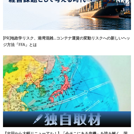
[PR]地政学リスク、港湾混雑…コンテナ運賃の変動リスクへの新しいヘッ
ジ方法「FFA」とは
【次回から大幅リニューアル！】「今そこにある危機」を読み解く 国