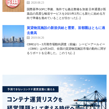
2020.08.23
国際基準GDPに準拠、海外でも拠点整備を加速 日本通運が医
薬品の高度な輸送サービスを2021年2月にも新たに始める方
向で準備を進めていることが分かった[…]
賃貸物流施設の新規供給と需要、首都圏はともに過
去最高
2019.04.26
CBREが1～3月期市場動向調査（前編） シービーアールイー
（CBRE）は4月26日、全国の賃貸物流施設市場の動向に関す
るリポートを公表した。このうち[…]