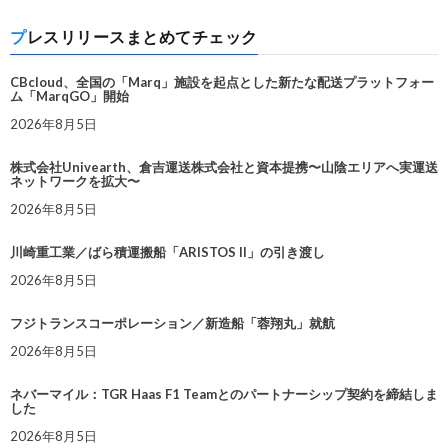
プレスリリースまとめてチェック
CBcloud、全国の「Marq」施設を起点とした新たな配送プラットフォー
ム「MarqGO」開始
2026年8月5日
株式会社Univearth、倉吉運送株式会社と資本提携〜山陰エリアへ実運送
ネットワークを拡大〜
2026年8月5日
川崎重工業／ばら積運搬船「ARISTOS II」の引き渡し
2026年8月5日
フジトランスコーポレーション／新造船「蓉翔丸」就航
2026年8月5日
ネバーマイル：TGR Haas F1 Teamとのパートナーシップ契約を締結しま
した
2026年8月5日