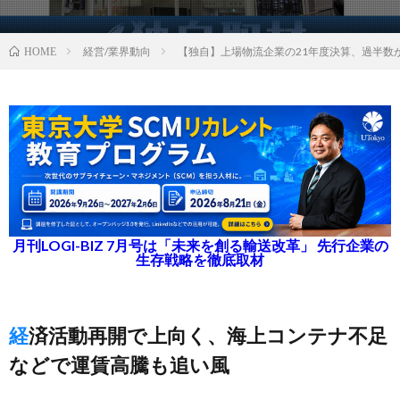
経営/業界動向
【独自】上場物流企業の21年度決算、過半数
HOME
月刊LOGI-BIZ 7月号は「未来を創る輸送改革」 先行企業の
生存戦略を徹底取材
経済活動再開で上向く、海上コンテナ不足
などで運賃高騰も追い風