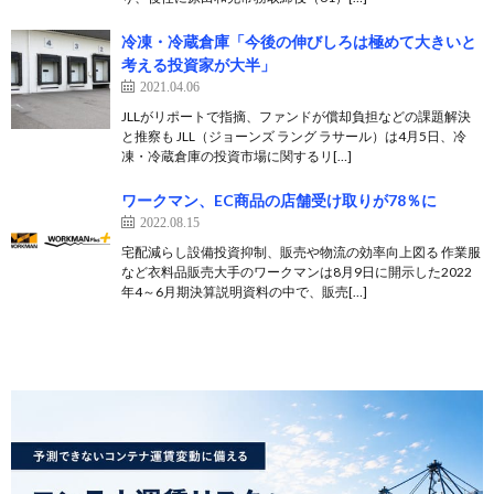
冷凍・冷蔵倉庫「今後の伸びしろは極めて大きいと
考える投資家が大半」
2021.04.06
JLLがリポートで指摘、ファンドが償却負担などの課題解決
と推察も JLL（ジョーンズ ラング ラサール）は4月5日、冷
凍・冷蔵倉庫の投資市場に関するリ[…]
ワークマン、EC商品の店舗受け取りが78％に
2022.08.15
宅配減らし設備投資抑制、販売や物流の効率向上図る 作業服
など衣料品販売大手のワークマンは8月9日に開示した2022
年4～6月期決算説明資料の中で、販売[…]