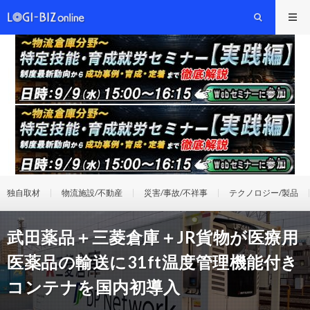
独自取材
物流施設/不動産
災害/事故/不祥事
テクノロジー/製品
武田薬品＋三菱倉庫＋JR貨物が医療用
医薬品の輸送に31ft温度管理機能付き
コンテナを国内初導入