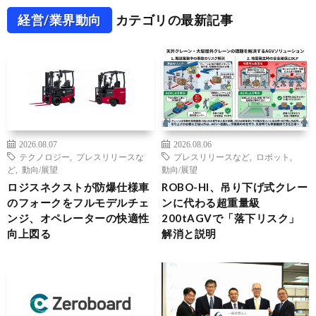
経営/業界動向
カテゴリの最新記事
2026.08.07
2026.08.06
テクノロジー
,
プレスリリースな
プレスリリースなど
,
ロボット
,
ど
,
動向/展望
動向/展望
ロジスネクストが防爆仕様車
ROBO-HI、吊り下げ式クレー
のフォークをフルモデルチェ
ンに代わる超重量級
ンジ、オペレーターの快適性
200tAGVで「落下リスク」
向上図る
解消と説明