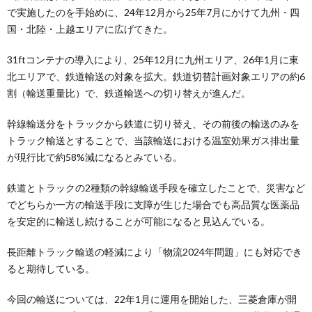
で実施したのを手始めに、24年12月から25年7月にかけて九州・四
国・北陸・上越エリアに広げてきた。
31ftコンテナの導入により、25年12月に九州エリア、26年1月に東
北エリアで、鉄道輸送の対象を拡大。鉄道切替計画対象エリアの約6
割（輸送重量比）で、鉄道輸送への切り替えが進んだ。
幹線輸送分をトラックから鉄道に切り替え、その前後の輸送のみを
トラック輸送とすることで、当該輸送における温室効果ガス排出量
が現行比で約58%減になるとみている。
鉄道とトラックの2種類の幹線輸送手段を確立したことで、災害など
でどちらか一方の輸送手段に支障が生じた場合でも高品質な医薬品
を安定的に輸送し続けることが可能になると見込んでいる。
長距離トラック輸送の軽減により「物流2024年問題」にも対応でき
ると期待している。
今回の輸送については、22年1月に運用を開始した、三菱倉庫が開