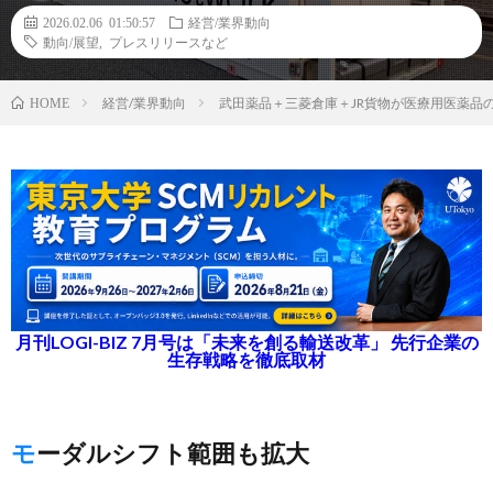
2026.02.06 01:50:57
経営/業界動向
動向/展望
,
プレスリリースなど
経営/業界動向
武田薬品＋三菱倉庫＋JR貨物が医療用医薬品の
HOME
月刊LOGI-BIZ 7月号は「未来を創る輸送改革」 先行企業の
生存戦略を徹底取材
モーダルシフト範囲も拡大