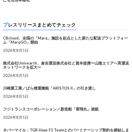
にも活用本格化
プレスリリースまとめてチェック
CBcloud、全国の「Marq」施設を起点とした新たな配送プラットフォー
ム「MarqGO」開始
2026年8月5日
株式会社Univearth、倉吉運送株式会社と資本提携〜山陰エリアへ実運送
ネットワークを拡大〜
2026年8月5日
川崎重工業／ばら積運搬船「ARISTOS II」の引き渡し
2026年8月5日
フジトランスコーポレーション／新造船「蓉翔丸」就航
2026年8月5日
ネバーマイル：TGR Haas F1 Teamとのパートナーシップ契約を締結しま