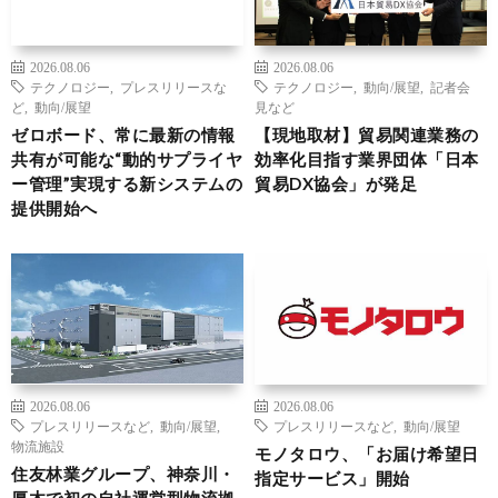
2026.08.06
2026.08.06
テクノロジー
,
プレスリリースな
テクノロジー
,
動向/展望
,
記者会
ど
,
動向/展望
見など
ゼロボード、常に最新の情報
【現地取材】貿易関連業務の
共有が可能な“動的サプライヤ
効率化目指す業界団体「日本
ー管理”実現する新システムの
貿易DX協会」が発足
提供開始へ
2026.08.06
2026.08.06
プレスリリースなど
,
動向/展望
,
プレスリリースなど
,
動向/展望
物流施設
モノタロウ、「お届け希望日
住友林業グループ、神奈川・
指定サービス」開始
厚木で初の自社運営型物流拠