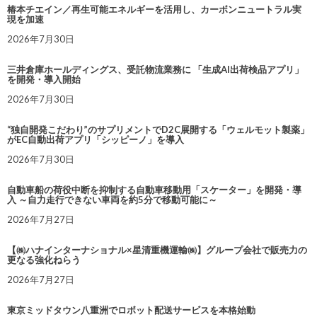
椿本チエイン／再生可能エネルギーを活用し、カーボンニュートラル実
現を加速
2026年7月30日
三井倉庫ホールディングス、受託物流業務に 「生成AI出荷検品アプリ」
を開発・導入開始
2026年7月30日
“独自開発こだわり”のサプリメントでD2C展開する「ウェルモット製薬」
がEC自動出荷アプリ「シッピーノ」を導入
2026年7月30日
自動車船の荷役中断を抑制する自動車移動用「スケーター」を開発・導
入 ～自力走行できない車両を約5分で移動可能に～
2026年7月27日
【㈱ハナインターナショナル×星清重機運輸㈱】グループ会社で販売力の
更なる強化ねらう
2026年7月27日
東京ミッドタウン八重洲でロボット配送サービスを本格始動