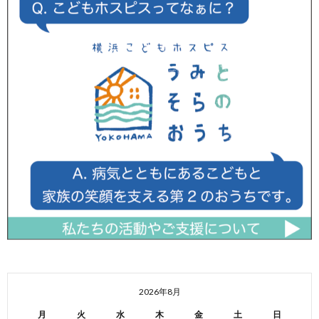
2026年8月
月
火
水
木
金
土
日