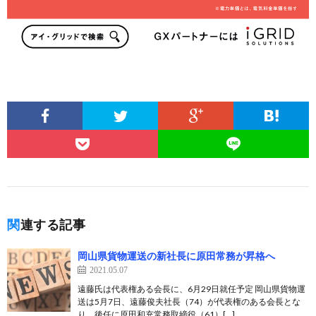
関連する記事
岡山県貨物運送の新社長に原田常務が昇格へ
2021.05.07
遠藤氏は代表権ある会長に、6月29日就任予定 岡山県貨物運
送は5月7日、遠藤俊夫社長（74）が代表権のある会長とな
り、後任に原田和充常務取締役（61）[…]