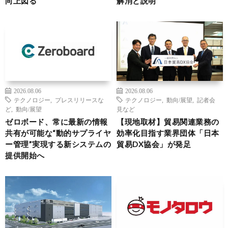
向上図る
解消と説明
2026.08.06
2026.08.06
テクノロジー
,
プレスリリースな
テクノロジー
,
動向/展望
,
記者会
ど
,
動向/展望
見など
ゼロボード、常に最新の情報
【現地取材】貿易関連業務の
共有が可能な“動的サプライヤ
効率化目指す業界団体「日本
ー管理”実現する新システムの
貿易DX協会」が発足
提供開始へ