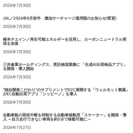
2026年7月30日
JAL／2026年8月前半 燃油サーチャージ適用額のお知らせ(変更)
2026年7月30日
椿本チエイン／再生可能エネルギーを活用し、カーボンニュートラル実
現を加速
2026年7月30日
三井倉庫ホールディングス、受託物流業務に 「生成AI出荷検品アプリ」
を開発・導入開始
2026年7月30日
“独自開発こだわり”のサプリメントでD2C展開する「ウェルモット製薬」
がEC自動出荷アプリ「シッピーノ」を導入
2026年7月30日
自動車船の荷役中断を抑制する自動車移動用「スケーター」を開発・導
入 ～自力走行できない車両を約5分で移動可能に～
2026年7月27日