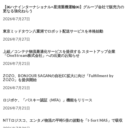
【㈱ハナインターナショナル×星清重機運輸㈱】グループ会社で販売力の
更なる強化ねらう
2026年7月27日
東京ミッドタウン八重洲でロボット配送サービスを本格始動
2026年7月27日
上組／コンテナ物流最適化サービスを提供する スタートアップ企業
「OneStream株式会社」への出資のお知らせ
2026年7月21日
ZOZO、BONJOUR SAGANの自社EC拡大に向け「Fulfillment by
ZOZO」を提供開始
2026年7月21日
ロジポケ、「パスキー認証（MFA）」機能をリリース
2026年7月21日
NTTロジスコ、エンタメ物流の平時5倍の波動を「t-Sort MAS」で吸収