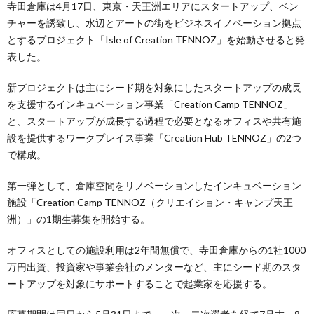
寺田倉庫は4月17日、東京・天王洲エリアにスタートアップ、ベン
チャーを誘致し、水辺とアートの街をビジネスイノベーション拠点
とするプロジェクト「Isle of Creation TENNOZ」を始動させると発
表した。
新プロジェクトは主にシード期を対象にしたスタートアップの成長
を支援するインキュベーション事業「Creation Camp TENNOZ」
と、スタートアップが成長する過程で必要となるオフィスや共有施
設を提供するワークプレイス事業「Creation Hub TENNOZ」の2つ
で構成。
第一弾として、倉庫空間をリノベーションしたインキュベーション
施設「Creation Camp TENNOZ（クリエイション・キャンプ天王
洲）」の1期生募集を開始する。
オフィスとしての施設利用は2年間無償で、寺田倉庫からの1社1000
万円出資、投資家や事業会社のメンターなど、主にシード期のスタ
ートアップを対象にサポートすることで起業家を応援する。