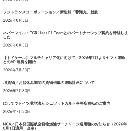
フジトランスコーポレーション／新造船「蓉翔丸」就航
2026年8月5日
ネバーマイル：TGR Haas F1 Teamとのパートナーシップ契約を締結しま
した
2026年8月5日
【トドケール】マルチキャリア化に向けて、2026年7月よりヤマト運輸
とのAPI連携を開始
2026年7月30日
JR貨物／お盆休み期間の貨物列車の運転計画について
2026年7月30日
にしてつドイツ現地法人 シュツットガルト事務所移転のご案内
2026年7月30日
NCA／日本発国際航空貨物燃油サーチャージ適用額のお知らせ（2026年
8月1日適用 改定）