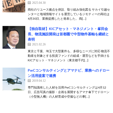
2025.04.30
両社のリユース拠点を併設、取り組み強化図る サカイ引越セ
ンターと地域情報サイトを運営しているジモティーの両社は
4月30日、業務提携したと発表した。 両[…]
【独自取材】KICアセット・マネジメント・峯田会
長、物流施設開発は首都圏で中型物件基軸を継続と
表明
2021.02.26
東京と千葉、埼玉で大型案件も、多様なニーズに対応 物流不
動産を対象とする投資ファンドの組成・運営などを手掛ける
KICアセット・マネジメント（東京都千代[…]
PwCコンサルティングとアマナビ、業務へのドロー
ン活用提案で連携
2019.04.12
専門知識有した人材を活用 PwCコンサルティングは4月12
日、広告写真の撮影・企画を展開するアマナ傘下でドローン
（小型無人機）の人材育成や空撮などの事[…]