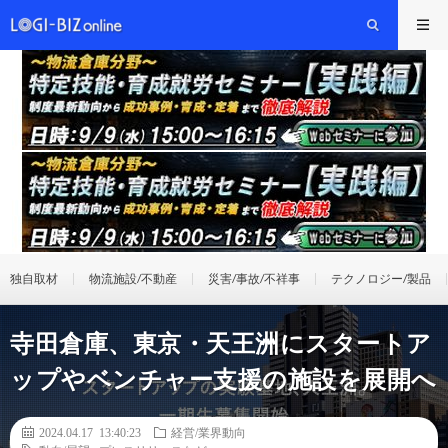
独自取材
物流施設/不動産
災害/事故/不祥事
テクノロジー/製品
寺田倉庫、東京・天王洲にスタートア
ップやベンチャー支援の施設を展開へ
2024.04.17 13:40:23
経営/業界動向