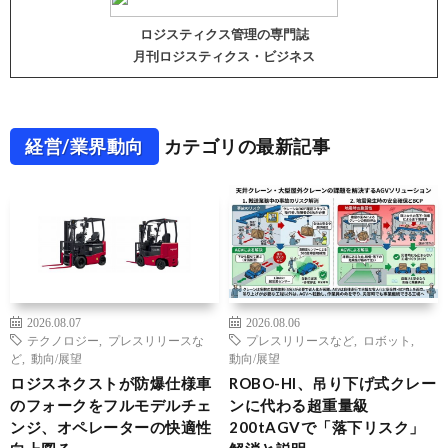
ロジスティクス管理の専門誌
月刊ロジスティクス・ビジネス
経営/業界動向
カテゴリの最新記事
2026.08.07
2026.08.06
テクノロジー
,
プレスリリースな
プレスリリースなど
,
ロボット
,
ど
,
動向/展望
動向/展望
ロジスネクストが防爆仕様車
ROBO-HI、吊り下げ式クレー
のフォークをフルモデルチェ
ンに代わる超重量級
ンジ、オペレーターの快適性
200tAGVで「落下リスク」