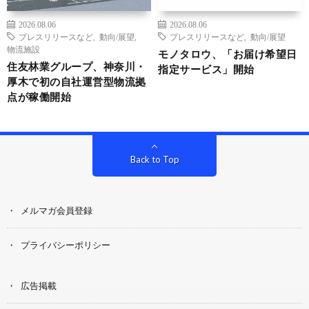
2026.08.06
2026.08.06
プレスリリースなど
,
動向/展望
,
プレスリリースなど
,
動向/展望
物流施設
モノタロウ、「お届け希望日
住友林業グループ、神奈川・
指定サービス」開始
厚木で初の自社運営型物流拠
点が稼働開始
Back to Top
メルマガ会員登録
プライバシーポリシー
広告掲載