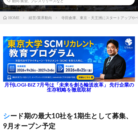
動向/展望
,
プレスリリースなど
経営/業界動向
寺田倉庫、東京・天王洲にスタートアップや
HOME
月刊LOGI-BIZ 7月号は「未来を創る輸送改革」 先行企業の
生存戦略を徹底取材
シード期の最大10社を1期生として募集、
9月オープン予定