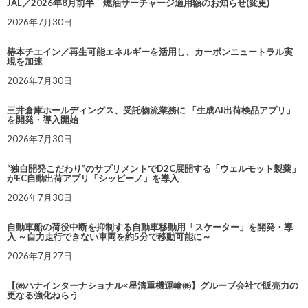
JAL／2026年8月前半 燃油サーチャージ適用額のお知らせ(変更)
2026年7月30日
椿本チエイン／再生可能エネルギーを活用し、カーボンニュートラル実
現を加速
2026年7月30日
三井倉庫ホールディングス、受託物流業務に 「生成AI出荷検品アプリ」
を開発・導入開始
2026年7月30日
“独自開発こだわり”のサプリメントでD2C展開する「ウェルモット製薬」
がEC自動出荷アプリ「シッピーノ」を導入
2026年7月30日
自動車船の荷役中断を抑制する自動車移動用「スケーター」を開発・導
入 ～自力走行できない車両を約5分で移動可能に～
2026年7月27日
【㈱ハナインターナショナル×星清重機運輸㈱】グループ会社で販売力の
更なる強化ねらう