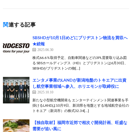
関連する記事
SBSHDが10月1日めどにブリヂストン物流を買収へ
★続報
2025.06.30
株式66.6％取得予定、自動車関連などの3PL需要取り込み図
る SBSホールディングス（HD）とブリヂストンは6月30日、
SBSHDがブリヂストンの物[…]
エンタメ事業のLANDが新潟地盤のトキエアに出資
し航空事業領域へ参入、ホリエモンが取締役に
2025.10.10
新たな小型航空機開発も エンターテインメント関連事業を手
掛けるLANDは10月9日、新潟県を地盤とする地域航空会社の
トキエア（新潟市）の株式32.34[…]
【独自取材】福岡市近郊で相次ぐ開発計画、旺盛な
需要が追い風に