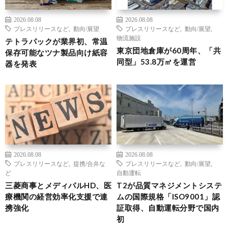
2026.08.08
2026.08.08
プレスリリースなど
,
動向/展望
プレスリリースなど
,
動向/展望
,
物流施設
テトラパックが業界初、常温
東京団地倉庫が60周年、「共
保存可能なツナ製品向け紙容
同型」53.8万㎡を運営
器を発表
2026.08.08
2026.08.08
プレスリリースなど
,
提携/合弁な
プレスリリースなど
,
動向/展望
,
ど
自動運転
三菱商事とメディパルHD、医
T2が品質マネジメントシステ
療機関の経営効率化支援で連
ムの国際規格「ISO9001」認
携強化
証取得、自動運転分野で国内
初