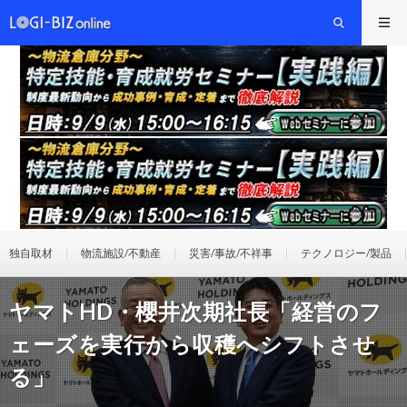
独自取材
物流施設/不動産
災害/事故/不祥事
テクノロジー/製品
ヤマトHD・櫻井次期社長「経営のフ
ェーズを実行から収穫へシフトさせ
る」