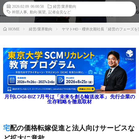
2026.02.09 06:00:58
経営/業界動向
幹部人事
,
動向/展望
,
記者会見など
経営/業界動向
ヤマトHD・櫻井次期社長「経営のフェーズを
HOME
月刊LOGI-BIZ 7月号は「未来を創る輸送改革」 先行企業の
生存戦略を徹底取材
宅配の価格転嫁促進と法人向けサービスな
ど拡大に意欲