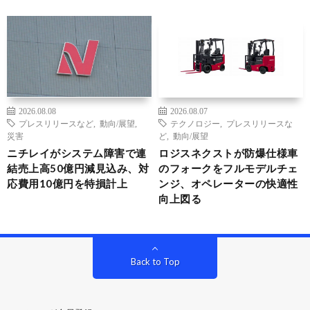
2026.08.08
2026.08.07
プレスリリースなど
,
動向/展望
,
テクノロジー
,
プレスリリースな
災害
ど
,
動向/展望
ニチレイがシステム障害で連
ロジスネクストが防爆仕様車
結売上高50億円減見込み、対
のフォークをフルモデルチェ
応費用10億円を特損計上
ンジ、オペレーターの快適性
向上図る
Back to Top