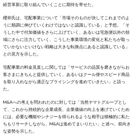
経営革新に取り組んでいくことに期待を寄せた。
櫻井氏は、宅配事業について「市場そのものが決してこれまでのよ
うに順調に伸びていくわけではないと認識している」と予想。「そ
うした中で付加価値をさらに上げていく、あるいは宅急便以外の領
域にさらに注力していく、こうした事業環境の変化と私たちが取っ
ていかないといけない戦略は大きな転換点にあると認識している」
との見方を示した。
宅配事業の料金見直しに関しては「サービスの品質を磨きながらお
客さまにきちんと提供していく、あるいはクール便やスピード商品
を取り入れながら適正なプライシングを進めていきたい」と語っ
た。
M&Aへの考えを問われたのに対しては「当然ヤマトグループとし
て、これから持続的な企業成長、企業価値の向上を遂げていくため
には、必要な機能やシナジーを得られるような相手は積極的に私た
ちもリサーチしながら、M&Aは進めてまいりたい」と述べ、前向き
な姿勢を示した。