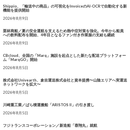
Shippio、「輸送中の商品」の可視化をInvoiceのAI-OCRで自動化する新
機能を提供開始
2026年8月9日
栗林商船／夏の安全運航を支えるため熱中症対策を強化。今年から船員
への飲料配布を開始、4年目となるファン付き作業服の支給も継続
2026年8月9日
CBcloud、全国の「Marq」施設を起点とした新たな配送プラットフォー
ム「MarqGO」開始
2026年8月5日
株式会社Univearth、倉吉運送株式会社と資本提携〜山陰エリアへ実運送
ネットワークを拡大〜
2026年8月5日
川崎重工業／ばら積運搬船「ARISTOS II」の引き渡し
2026年8月5日
フジトランスコーポレーション／新造船「蓉翔丸」就航