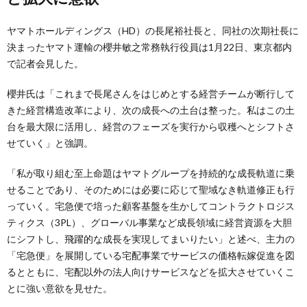
ヤマトホールディングス（HD）の長尾裕社長と、同社の次期社長に
決まったヤマト運輸の櫻井敏之常務執行役員は1月22日、東京都内
で記者会見した。
櫻井氏は「これまで長尾さんをはじめとする経営チームが断行して
きた経営構造改革により、次の成長への土台は整った。私はこの土
台を最大限に活用し、経営のフェーズを実行から収穫へとシフトさ
せていく」と強調。
「私が取り組む至上命題はヤマトグループを持続的な成長軌道に乗
せることであり、そのためには必要に応じて聖域なき軌道修正も行
っていく。宅急便で培った顧客基盤を生かしてコントラクトロジス
ティクス（3PL）、グローバル事業など成長領域に経営資源を大胆
にシフトし、飛躍的な成長を実現してまいりたい」と述べ、主力の
「宅急便」を展開している宅配事業でサービスの価格転嫁促進を図
るとともに、宅配以外の法人向けサービスなどを拡大させていくこ
とに強い意欲を見せた。