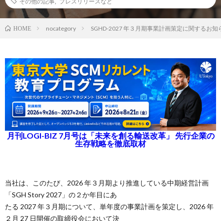
その他の記事
,
プレスリリースなど
nocategory
SGHD-2027 年３月期事業計画策定に関するお知
HOME
月刊LOGI-BIZ 7月号は「未来を創る輸送改革」 先行企業の
生存戦略を徹底取材
当社は、このたび、2026 年３月期より推進している中期経営計画
「SGH Story 2027」の２か年目にあ
たる 2027 年３月期について、単年度の事業計画を策定し、2026 年
２月 27 日開催の取締役会において決