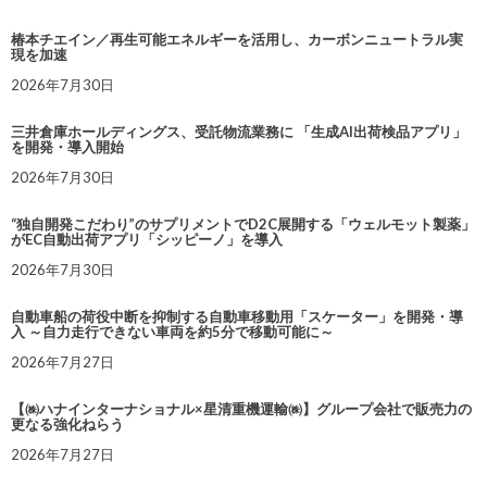
椿本チエイン／再生可能エネルギーを活用し、カーボンニュートラル実
現を加速
2026年7月30日
三井倉庫ホールディングス、受託物流業務に 「生成AI出荷検品アプリ」
を開発・導入開始
2026年7月30日
“独自開発こだわり”のサプリメントでD2C展開する「ウェルモット製薬」
がEC自動出荷アプリ「シッピーノ」を導入
2026年7月30日
自動車船の荷役中断を抑制する自動車移動用「スケーター」を開発・導
入 ～自力走行できない車両を約5分で移動可能に～
2026年7月27日
【㈱ハナインターナショナル×星清重機運輸㈱】グループ会社で販売力の
更なる強化ねらう
2026年7月27日