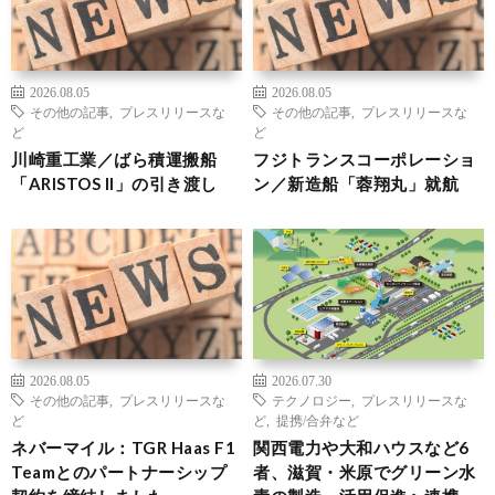
2026.08.05
2026.08.05
その他の記事
,
プレスリリースな
その他の記事
,
プレスリリースな
ど
ど
川崎重工業／ばら積運搬船
フジトランスコーポレーショ
「ARISTOS II」の引き渡し
ン／新造船「蓉翔丸」就航
2026.08.05
2026.07.30
その他の記事
,
プレスリリースな
テクノロジー
,
プレスリリースな
ど
ど
,
提携/合弁など
ネバーマイル：TGR Haas F1
関西電力や大和ハウスなど6
Teamとのパートナーシップ
者、滋賀・米原でグリーン水