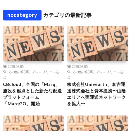
nocategory
カテゴリの最新記事
2026.08.05
2026.08.05
その他の記事
,
プレスリリースな
その他の記事
,
プレスリリースな
ど
ど
CBcloud、全国の「Marq」
株式会社Univearth、倉吉運
施設を起点とした新たな配送
送株式会社と資本提携〜山陰
プラットフォーム
エリアへ実運送ネットワーク
「MarqGO」開始
を拡大〜