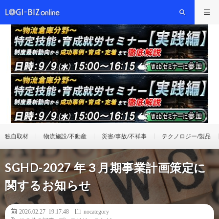
独自取材
物流施設/不動産
災害/事故/不祥事
テクノロジー/製品
SGHD-2027 年３月期事業計画策定に
関するお知らせ
2026.02.27 19:17:48
nocategory