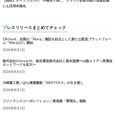
【独自】オープンロジの「AI梱包予測」、トラック必要台数の迅速把握
にも活用本格化
プレスリリースまとめてチェック
CBcloud、全国の「Marq」施設を起点とした新たな配送プラットフォー
ム「MarqGO」開始
2026年8月5日
株式会社Univearth、倉吉運送株式会社と資本提携〜山陰エリアへ実運送
ネットワークを拡大〜
2026年8月5日
川崎重工業／ばら積運搬船「ARISTOS II」の引き渡し
2026年8月5日
フジトランスコーポレーション／新造船「蓉翔丸」就航
2026年8月5日