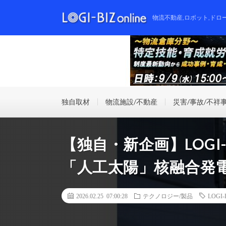
物流不動産,ロボット,ドロ
独自取材
物流施設/不動産
災害/事故/不祥
【独自・新企画】LOGI-BIZ
「人工太陽」核融合発
2026.02.25 07:00:28
テクノロジー/製品
LOGI-B