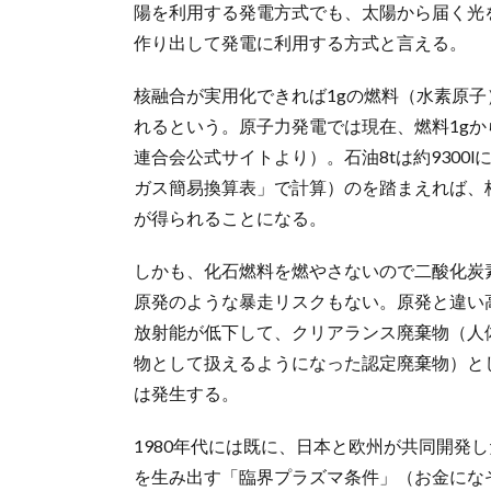
陽を利用する発電方式でも、太陽から届く光
作り出して発電に利用する方式と言える。
核融合が実用化できれば1gの燃料（水素原子
れるという。原子力発電では現在、燃料1gか
連合会公式サイトより）。石油8tは約930
ガス簡易換算表」で計算）のを踏まえれば、
が得られることになる。
しかも、化石燃料を燃やさないので二酸化炭
原発のような暴走リスクもない。原発と違い
放射能が低下して、クリアランス廃棄物（人
物として扱えるようになった認定廃棄物）と
は発生する。
1980年代には既に、日本と欧州が共同開発
を生み出す「臨界プラズマ条件」（お金にな