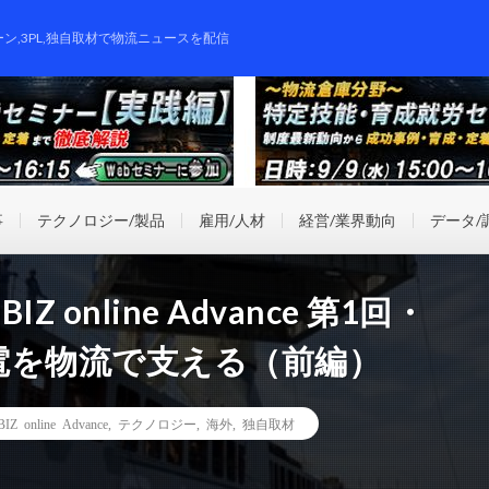
ーン,3PL,独自取材で物流ニュースを配信
事
テクノロジー/製品
雇用/人材
経営/業界動向
データ/
 online Advance 第1回・
電を物流で支える（前編）
IZ online Advance
,
テクノロジー
,
海外
,
独自取材