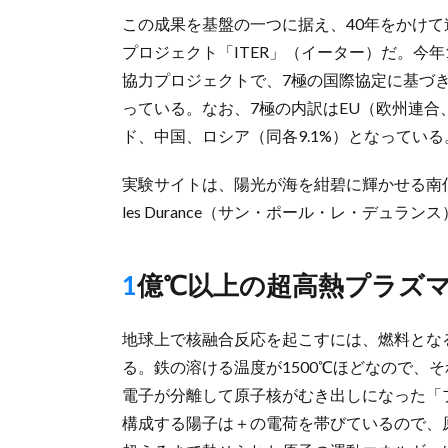
この成果を基盤の一つに据え、40年をかけ
プロジェクト「ITER」（イーター）だ。今
協力プロジェクトで、7極の国際協定に基づき
っている。なお、7極の内訳はEU（欧州連合
ド、中国、ロシア（同各9.1%）となっている
実験サイトは、陽光が海を紺碧に輝かせる南仏コ
les Durance（サン・ポール・レ・デュ
1億℃以上の超高熱プラズ
地球上で核融合反応を起こすには、燃料とな
る。鉄の溶ける温度が1500℃ほどなので、
電子が分離して原子核がむき出しになった「
構成する陽子は＋の電荷を帯びているので、