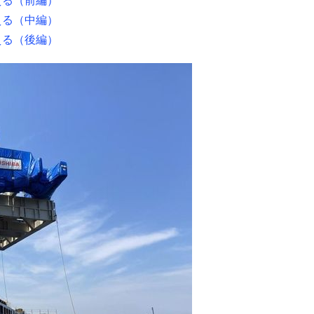
える（中編）
える（後編）