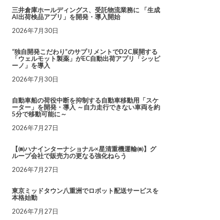
三井倉庫ホールディングス、受託物流業務に 「生成
AI出荷検品アプリ」を開発・導入開始
2026年7月30日
“独自開発こだわり”のサプリメントでD2C展開する
「ウェルモット製薬」がEC自動出荷アプリ「シッピ
ーノ」を導入
2026年7月30日
自動車船の荷役中断を抑制する自動車移動用「スケ
ーター」を開発・導入 ～自力走行できない車両を約
5分で移動可能に～
2026年7月27日
【㈱ハナインターナショナル×星清重機運輸㈱】グ
ループ会社で販売力の更なる強化ねらう
2026年7月27日
東京ミッドタウン八重洲でロボット配送サービスを
本格始動
2026年7月27日