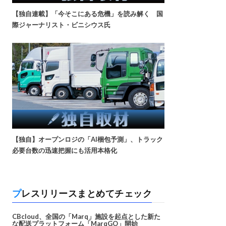
【独自連載】「今そこにある危機」を読み解く 国
際ジャーナリスト・ビニシウス氏
【独自】オープンロジの「AI梱包予測」、トラック
必要台数の迅速把握にも活用本格化
プレスリリースまとめてチェック
CBcloud、全国の「Marq」施設を起点とした新た
な配送プラットフォーム「MarqGO」開始