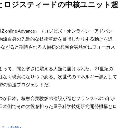
 online Advance」（ロジビズ・オンライン・アドバン
物流自身の先進的な技術革新を目指したりする動きを追
つながると期待される人類初の核融合実験炉にフォーカス
よって、闇と寒さに震える人類に届けられた。21世紀の
はなく現実になりつつある。次世代のエネルギー源として
炉の輸送プロジェクトだ。
つが日本。核融合実験炉の建設が進むフランスへの5年が
日本側でその大役を担った量子科学技術研究開発機構とロ
える（前編）