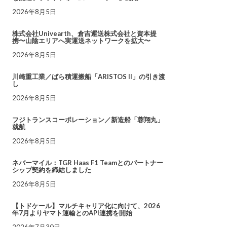
2026年8月5日
株式会社Univearth、倉吉運送株式会社と資本提
携〜山陰エリアへ実運送ネットワークを拡大〜
2026年8月5日
川崎重工業／ばら積運搬船「ARISTOS II」の引き渡
し
2026年8月5日
フジトランスコーポレーション／新造船「蓉翔丸」
就航
2026年8月5日
ネバーマイル：TGR Haas F1 Teamとのパートナー
シップ契約を締結しました
2026年8月5日
【トドケール】マルチキャリア化に向けて、2026
年7月よりヤマト運輸とのAPI連携を開始
2026年7月30日