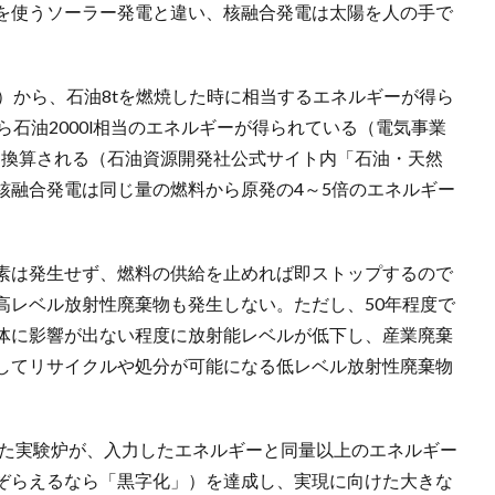
を使うソーラー発電と違い、核融合発電は太陽を人の手で
）から、石油8tを燃焼した時に相当するエネルギーが得ら
ら石油2000l相当のエネルギーが得られている（電気事業
0lに換算される（石油資源開発社公式サイト内「石油・天然
核融合発電は同じ量の燃料から原発の4～5倍のエネルギー
素は発生せず、燃料の供給を止めれば即ストップするので
高レベル放射性廃棄物も発生しない。ただし、50年程度で
体に影響が出ない程度に放射能レベルが低下し、産業廃棄
してリサイクルや処分が可能になる低レベル放射性廃棄物
した実験炉が、入力したエネルギーと同量以上のエネルギー
ぞらえるなら「黒字化」）を達成し、実現に向けた大きな