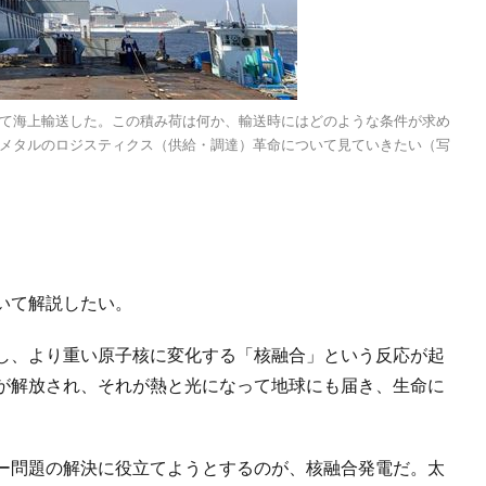
えて海上輸送した。この積み荷は何か、輸送時にはどのような条件が求め
メタルのロジスティクス（供給・調達）革命について見ていきたい（写
いて解説したい。
し、より重い原子核に変化する「核融合」という反応が起
が解放され、それが熱と光になって地球にも届き、生命に
ー問題の解決に役立てようとするのが、核融合発電だ。太