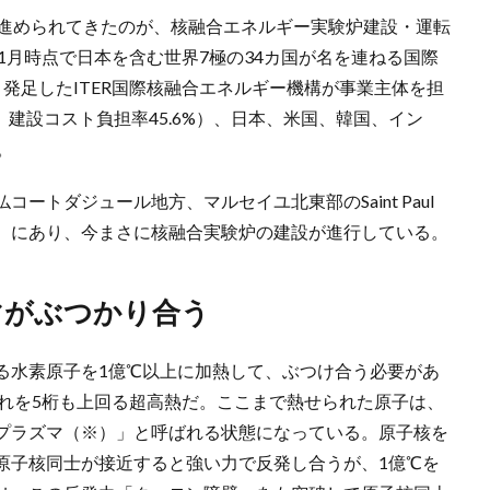
て進められてきたのが、核融合エネルギー実験炉建設・運転
年1月時点で日本を含む世界7極の34カ国が名を連ねる国際
発足したITER国際核融合エネルギー機構が事業主体を担
、建設コスト負担率45.6%）、日本、米国、韓国、イン
。
ートダジュール地方、マルセイユ北東部のSaint Paul
ランス）にあり、今まさに核融合実験炉の建設が進行している。
マがぶつかり合う
る水素原子を1億℃以上に加熱して、ぶつけ合う必要があ
それを5桁も上回る超高熱だ。ここまで熱せられた原子は、
プラズマ（※）」と呼ばれる状態になっている。原子核を
原子核同士が接近すると強い力で反発し合うが、1億℃を