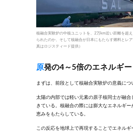
核融合実験炉の中核ユニットを、2万km近い距離を超
られたのか、そして核融合が日本にもたらす燃料とレア
真はロジスティード提供）
原発の4～5倍のエネルギー
まずは、前段として核融合実験炉の意義につ
太陽の内部では軽い元素の原子核同士が融合
きている。核融合の際には膨大なエネルギー
恵みをもたらしている。
この反応を地球上で再現することでエネルギ