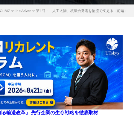
-BIZ online Advance 第1回・「人工太陽」核融合発電を物流で支える（前編）
来を創る輸送改革」 先行企業の生存戦略を徹底取材