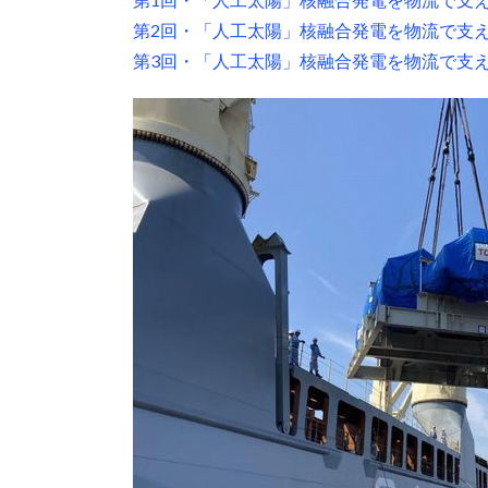
第2回・「人工太陽」核融合発電を物流で支
第3回・「人工太陽」核融合発電を物流で支