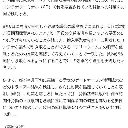
コンテナターミナル（CT）で長期蔵置されている貨物への対策を共
同で検討する。
8月8日に両者が開催した連絡協議会の議事概要によれば、CTに貨物
が長期間蔵置されることがCT周辺の交通渋滞を招いている要因の1
つに挙げられていることを踏まえ、輸入事業者らがCTに到着したコ
ンテナを無料で引き取ることができる「フリータイム」の順守を促
進するための方策を連携して考えていくことで一致した。貨物が迅
速に引き取られるようにすることでCTの効率的な運用を実現したい
考えだ。
併せて、都が今月下旬に実施する予定のゲートオープン時間拡大な
どのトライアル結果を検証し、さらに対策を協議していくことを表
明。同時に、対策を講じるに当たっては、労働基準法改正に伴う時
間外労働の上限規制を念頭に置いて関係者間の調整を進める必要性
についても確認した。次回の連絡協議会は今年秋ごろをめどに開く
見通し。
（藤原秀行）