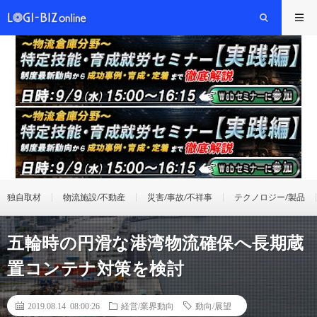
独自取材
物流施設/不動産
災害/事故/不祥事
テクノロジー/製品
五輪時の円滑な港湾物流確保へ長期蔵
置コンテナ対策を検討
2019.08.14 08:00:26
経営/業界動向
動向/展望