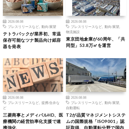
2026.08.08
2026.08.08
プレスリリースなど
,
動向/展望
プレスリリースなど
,
動向/展望
,
物流施設
テトラパックが業界初、常温
東京団地倉庫が60周年、「共
保存可能なツナ製品向け紙容
同型」53.8万㎡を運営
器を発表
2026.08.08
2026.08.08
プレスリリースなど
,
提携/合弁な
プレスリリースなど
,
動向/展望
,
ど
自動運転
三菱商事とメディパルHD、医
T2が品質マネジメントシステ
療機関の経営効率化支援で連
ムの国際規格「ISO9001」認
携強化
証取得、自動運転分野で国内