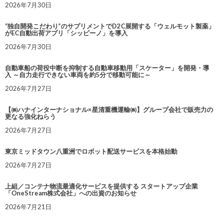
2026年7月30日
“独自開発こだわり”のサプリメントでD2C展開する「ウェルモット製薬」
がEC自動出荷アプリ「シッピーノ」を導入
2026年7月30日
自動車船の荷役中断を抑制する自動車移動用「スケーター」を開発・導
入 ～自力走行できない車両を約5分で移動可能に～
2026年7月27日
【㈱ハナインターナショナル×星清重機運輸㈱】グループ会社で販売力の
更なる強化ねらう
2026年7月27日
東京ミッドタウン八重洲でロボット配送サービスを本格始動
2026年7月27日
上組／コンテナ物流最適化サービスを提供する スタートアップ企業
「OneStream株式会社」への出資のお知らせ
2026年7月21日