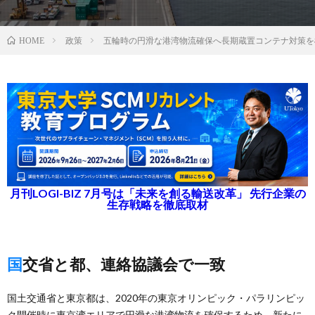
政策
五輪時の円滑な港湾物流確保へ長期蔵置コンテナ対策を
HOME
月刊LOGI-BIZ 7月号は「未来を創る輸送改革」 先行企業の
生存戦略を徹底取材
国交省と都、連絡協議会で一致
国土交通省と東京都は、2020年の東京オリンピック・パラリンピッ
ク開催時に東京湾エリアで円滑な港湾物流を確保するため、新たに