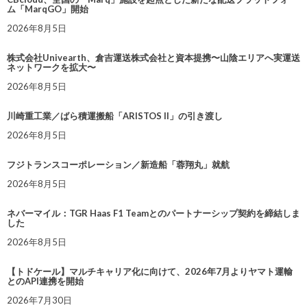
ム「MarqGO」開始
2026年8月5日
株式会社Univearth、倉吉運送株式会社と資本提携〜山陰エリアへ実運送
ネットワークを拡大〜
2026年8月5日
川崎重工業／ばら積運搬船「ARISTOS II」の引き渡し
2026年8月5日
フジトランスコーポレーション／新造船「蓉翔丸」就航
2026年8月5日
ネバーマイル：TGR Haas F1 Teamとのパートナーシップ契約を締結しま
した
2026年8月5日
【トドケール】マルチキャリア化に向けて、2026年7月よりヤマト運輸
とのAPI連携を開始
2026年7月30日