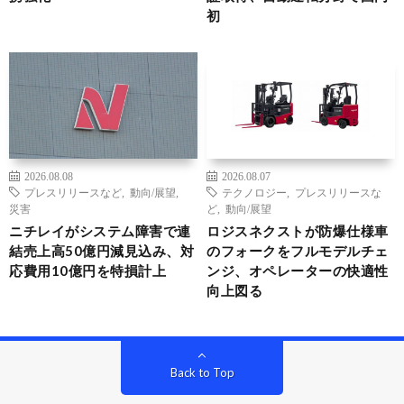
初
2026.08.08
2026.08.07
プレスリリースなど
,
動向/展望
,
テクノロジー
,
プレスリリースな
災害
ど
,
動向/展望
ニチレイがシステム障害で連
ロジスネクストが防爆仕様車
結売上高50億円減見込み、対
のフォークをフルモデルチェ
応費用10億円を特損計上
ンジ、オペレーターの快適性
向上図る
Back to Top