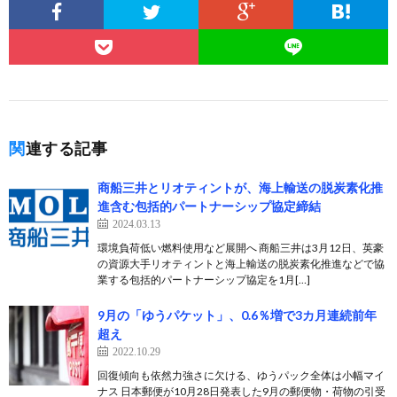
関連する記事
商船三井とリオティントが、海上輸送の脱炭素化推
進含む包括的パートナーシップ協定締結
2024.03.13
環境負荷低い燃料使用など展開へ 商船三井は3月12日、英豪
の資源大手リオティントと海上輸送の脱炭素化推進などで協
業する包括的パートナーシップ協定を1月[…]
9月の「ゆうパケット」、0.6％増で3カ月連続前年
超え
2022.10.29
回復傾向も依然力強さに欠ける、ゆうパック全体は小幅マイ
ナス 日本郵便が10月28日発表した9月の郵便物・荷物の引受