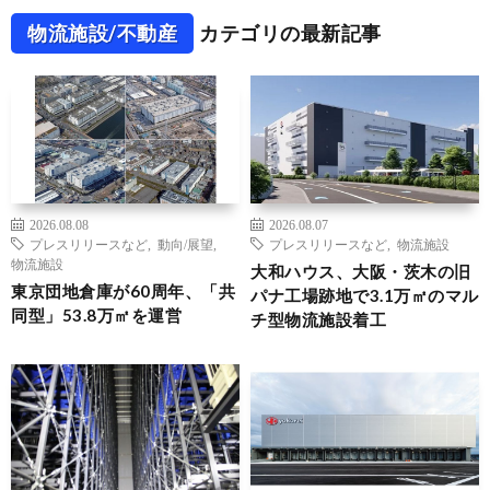
物流施設/不動産
カテゴリの最新記事
2026.08.08
2026.08.07
プレスリリースなど
,
動向/展望
,
プレスリリースなど
,
物流施設
物流施設
大和ハウス、大阪・茨木の旧
東京団地倉庫が60周年、「共
パナ工場跡地で3.1万㎡のマル
同型」53.8万㎡を運営
チ型物流施設着工