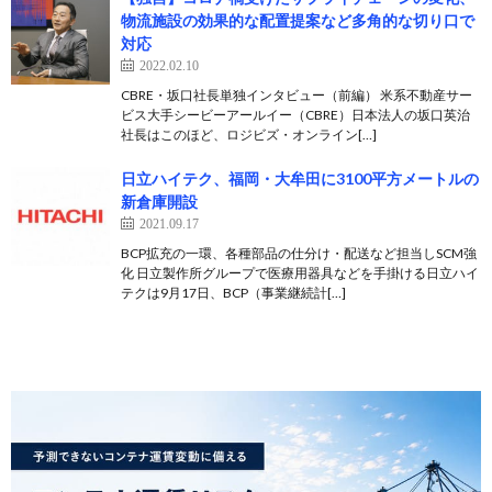
物流施設の効果的な配置提案など多角的な切り口で
対応
2022.02.10
CBRE・坂口社長単独インタビュー（前編） 米系不動産サー
ビス大手シービーアールイー（CBRE）日本法人の坂口英治
社長はこのほど、ロジビズ・オンライン[…]
日立ハイテク、福岡・大牟田に3100平方メートルの
新倉庫開設
2021.09.17
BCP拡充の一環、各種部品の仕分け・配送など担当しSCM強
化 日立製作所グループで医療用器具などを手掛ける日立ハイ
テクは9月17日、BCP（事業継続計[…]