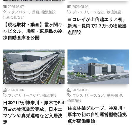
2026.08.07
2026.08.06
テクノロジー
,
動画
,
物流施設
,
プレスリリースなど
,
物流施設
記者会見など
ヨコレイが上信越エリア初、
【現地取材・動画】霞ヶ関キ
新潟・長岡で2.7万tの物流拠
ャピタル、川崎・東扇島の冷
点開設
凍自動倉庫を公開
2026.08.06
2026.08.06
プレスリリースなど
,
物流施設
プレスリリースなど
,
動向/展望
,
物流施設
日本GLPが神奈川・厚木で8.4
住友林業グループ、神奈川・
万㎡の物流施設完成、日本エ
厚木で初の自社運営型物流拠
マソンや真栄運輸など入居決
点が稼働開始
定