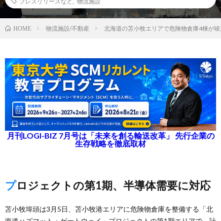
プレスリリースなど
,
物流施設
物流施設/不動産
北海道の苫小牧エリアで危険物倉庫4棟が竣
HOME
月刊LOGI-BIZ 7月号は「未来を創る輸送改革」 先行企業の
生存戦略を徹底取材
プロジェクトの第1期、半導体需要に対応
苫小牧埠頭は3月5日、苫小牧港エリアに危険物倉庫を整備する「北
海道ハズマット・ゲートウェイ」プロジェクトの第1期エリアで、計