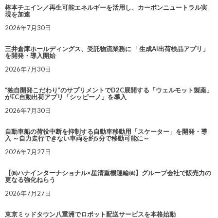
椿本チエイン／再生可能エネルギーを活用し、カーボンニュートラル実
現を加速
2026年7月30日
三井倉庫ホールディングス、受託物流業務に 「生成AI出荷検品アプリ」
を開発・導入開始
2026年7月30日
“独自開発こだわり”のサプリメントでD2C展開する「ウェルモット製薬」
がEC自動出荷アプリ「シッピーノ」を導入
2026年7月30日
自動車船の荷役中断を抑制する自動車移動用「スケーター」を開発・導
入 ～自力走行できない車両を約5分で移動可能に～
2026年7月27日
【㈱ハナインターナショナル×星清重機運輸㈱】グループ会社で販売力の
更なる強化ねらう
2026年7月27日
東京ミッドタウン八重洲でロボット配送サービスを本格始動