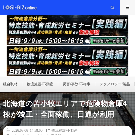
独自取材
物流施設/不動産
災害/事故/不祥事
テクノロジー/製品
北海道の苫小牧エリアで危険物倉庫4
棟が竣工・全面稼働、日通が利用
2026.03.06 14:58:06
物流施設/不動産