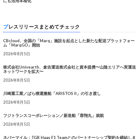
にも活用本格化
プレスリリースまとめてチェック
CBcloud、全国の「Marq」施設を起点とした新たな配送プラットフォー
ム「MarqGO」開始
2026年8月5日
株式会社Univearth、倉吉運送株式会社と資本提携〜山陰エリアへ実運送
ネットワークを拡大〜
2026年8月5日
川崎重工業／ばら積運搬船「ARISTOS II」の引き渡し
2026年8月5日
フジトランスコーポレーション／新造船「蓉翔丸」就航
2026年8月5日
ネバーマイル：TGR Haas F1 Teamとのパートナーシップ契約を締結しま