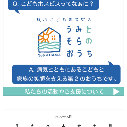
2026年8月
月
火
水
木
金
土
日