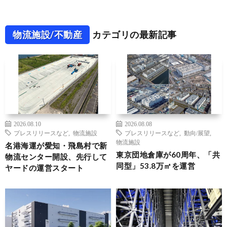
物流施設/不動産
カテゴリの最新記事
2026.08.10
2026.08.08
プレスリリースなど
,
物流施設
プレスリリースなど
,
動向/展望
,
物流施設
名港海運が愛知・飛島村で新
東京団地倉庫が60周年、「共
物流センター開設、先行して
同型」53.8万㎡を運営
ヤードの運営スタート