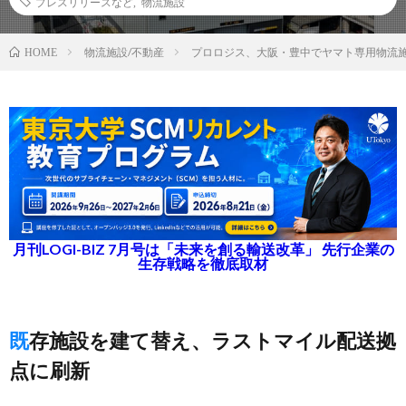
プレスリリースなど
,
物流施設
物流施設/不動産
プロロジス、大阪・豊中でヤマト専用物流
HOME
月刊LOGI-BIZ 7月号は「未来を創る輸送改革」 先行企業の
生存戦略を徹底取材
既存施設を建て替え、ラストマイル配送拠
点に刷新