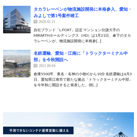
タカラレーベンが物流施設開発に本格参入、愛知・
みよしで第1号案件竣工
2026.01.21
自社ブランド「L.PORT」設定 マンション分譲大手の
MIRARTHホールディングス（HD）は1月21日、傘下のタカ
ラレーベンが、物流施設開発に本格参[…]
名鉄運輸、愛知・江南に「トラックターミナル中
部」を今秋開設へ
2021.06.04
倉庫5500坪、東名・名神の小牧ICから10分 名鉄運輸は6月3
日、愛知県江南市で新たな拠点「トラックターミナル中部」
を今年秋に開設すると発表した。併[…]