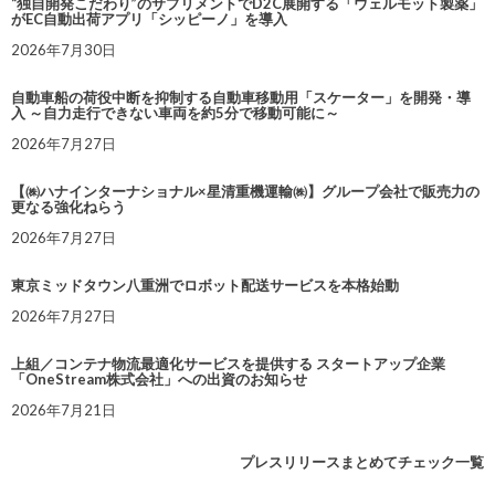
“独自開発こだわり”のサプリメントでD2C展開する「ウェルモット製薬」
がEC自動出荷アプリ「シッピーノ」を導入
2026年7月30日
自動車船の荷役中断を抑制する自動車移動用「スケーター」を開発・導
入 ～自力走行できない車両を約5分で移動可能に～
2026年7月27日
【㈱ハナインターナショナル×星清重機運輸㈱】グループ会社で販売力の
更なる強化ねらう
2026年7月27日
東京ミッドタウン八重洲でロボット配送サービスを本格始動
2026年7月27日
上組／コンテナ物流最適化サービスを提供する スタートアップ企業
「OneStream株式会社」への出資のお知らせ
2026年7月21日
プレスリリースまとめてチェック一覧