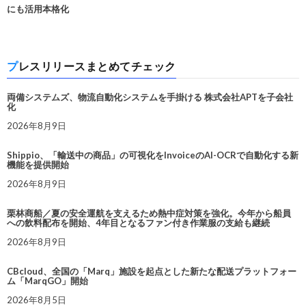
にも活用本格化
プレスリリースまとめてチェック
両備システムズ、物流自動化システムを手掛ける 株式会社APTを子会社
化
2026年8月9日
Shippio、「輸送中の商品」の可視化をInvoiceのAI-OCRで自動化する新
機能を提供開始
2026年8月9日
栗林商船／夏の安全運航を支えるため熱中症対策を強化。今年から船員
への飲料配布を開始、4年目となるファン付き作業服の支給も継続
2026年8月9日
CBcloud、全国の「Marq」施設を起点とした新たな配送プラットフォー
ム「MarqGO」開始
2026年8月5日