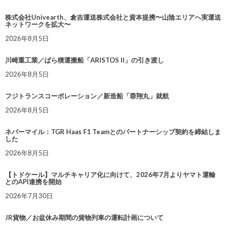
株式会社Univearth、倉吉運送株式会社と資本提携〜山陰エリアへ実運送
ネットワークを拡大〜
2026年8月5日
川崎重工業／ばら積運搬船「ARISTOS II」の引き渡し
2026年8月5日
フジトランスコーポレーション／新造船「蓉翔丸」就航
2026年8月5日
ネバーマイル：TGR Haas F1 Teamとのパートナーシップ契約を締結しま
した
2026年8月5日
【トドケール】マルチキャリア化に向けて、2026年7月よりヤマト運輸
とのAPI連携を開始
2026年7月30日
JR貨物／お盆休み期間の貨物列車の運転計画について