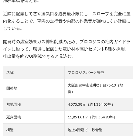
用駐車場を備える。
近隣に配慮して窓や換気口を必要最小限にし、スロープを完全に屋
内化することで、車両の走行音や内部の作業音が漏れにくい計画に
している。
開発時の温室効果ガス排出削減のため、プロロジスの社内ガイドラ
インに沿って、環境に配慮した電炉材や高炉セメントB種を採用。
排出量を約770t削減できると見込む。
名称
プロロジスパーク豊中
大阪府豊中市走井2丁目78-13（地
開発地
番）
敷地面積
4,575.38㎡（約1,384.05坪）
延床面積
11,851.01㎡（約3,584.93坪）
構造
地上4階建て、鉄骨造