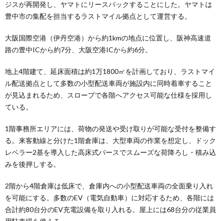
ジスが再開発し、ヤマトにリースバックすることにした。ヤマトは
豊中市の集配を担当するラストマイル拠点として運営する。
大阪国際空港（伊丹空港）から約1kmの地点に位置し、阪神高速道
路の豊中ICから約7分、大阪空港ICから約6分。
地上4階建て、延床面積は約1万1800㎡を計画しており、ラストマイ
ル配送拠点として多数の小型配送車両が施設内に同時着車すること
が見込まれるため、スロープで各階へアクセス可能な仕様を採用し
ている。
1階事務所エリアには、荷物の発送や受け取りが可能な受付を整備す
る。来客動線と分けた1階倉庫は、大型車両の作業を想定し、ドック
レベラー2基を導入した高床式バースでスムーズな荷降ろし・積み込
みを後押しする。
2階から4階倉庫は低床で、倉庫内への小型配送車両の全面乗り入れ
を可能にする。多数のEV（電気自動車）に対応するため、各階には
合計約80台分のEV充電設備を取り入れる。屋上には68台分の従業員