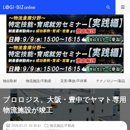
独自取材
物流施設/不動産
災害/事故/不祥事
テクノロジー/製品
プロロジス、大阪・豊中でヤマト専用
物流施設が竣工
2026.03.25 16:30:41
物流施設/不動産