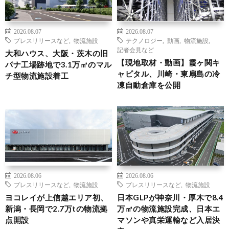
2026.08.07
2026.08.07
プレスリリースなど
,
物流施設
テクノロジー
,
動画
,
物流施設
,
記者会見など
大和ハウス、大阪・茨木の旧
【現地取材・動画】霞ヶ関キ
パナ工場跡地で3.1万㎡のマル
ャピタル、川崎・東扇島の冷
チ型物流施設着工
凍自動倉庫を公開
2026.08.06
2026.08.06
プレスリリースなど
,
物流施設
プレスリリースなど
,
物流施設
ヨコレイが上信越エリア初、
日本GLPが神奈川・厚木で8.4
新潟・長岡で2.7万tの物流拠
万㎡の物流施設完成、日本エ
点開設
マソンや真栄運輸など入居決